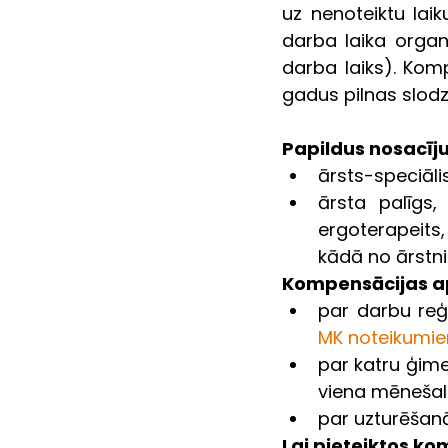
uz nenoteiktu laik
darba laika organ
darba laiks). Kom
gadus pilnas slod
Papildus nosacīj
ārsts-speciālis
ārsta palīgs,
ergoterapeits,
kādā no ārstni
Kompensācijas a
MK noteikumie
par katru ģime
viena mēnešalg
par uzturēšan
Lai pieteiktos ko