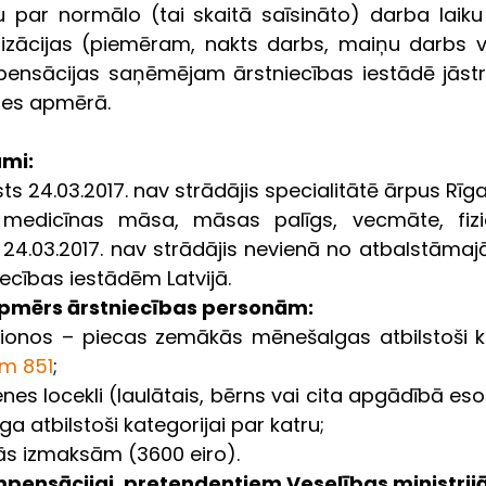
u par normālo (tai skaitā saīsināto) darba laiku 
izācijas (piemēram, nakts darbs, maiņu darbs v
pensācijas saņēmējam ārstniecības iestādē jāst
zes apmērā.
umi:
ts 24.03.2017. nav strādājis specialitātē ārpus Rīga
 medicīnas māsa, māsas palīgs, vecmāte, fiziot
 24.03.2017. nav strādājis nevienā no atbalstāmaj
ecības iestādēm Latvijā.
pmērs ārstniecības personām:
m 851
;
nes locekli (laulātais, bērns vai cita apgādībā es
a atbilstoši kategorijai par katru;
ās izmaksām (3600 eiro).
mpensācijai, pretendentiem Veselības ministrijā