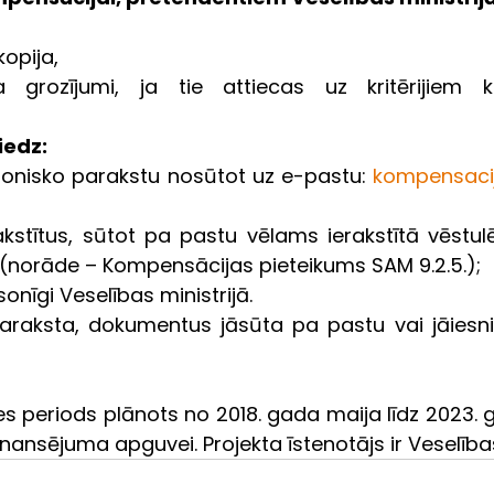
opija,
 grozījumi, ja tie attiecas uz kritērijiem k
iedz:
ronisko parakstu nosūtot uz e-pastu: 
kompensaci
kstītus, sūtot pa pastu vēlams ierakstītā vēstulē:
11 (norāde – Kompensācijas pieteikums SAM 9.2.5.);
onīgi Veselības ministrijā.
raksta, dokumentus jāsūta pa pastu vai jāiesni
s periods plānots no 2018. gada maija līdz 2023. ga
inansējuma apguvei. Projekta īstenotājs ir Veselības