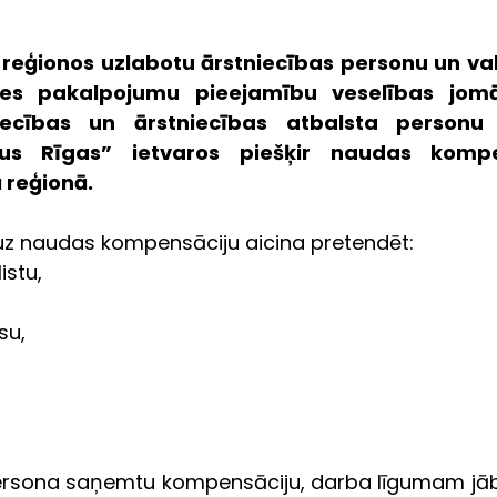
 reģionos uzlabotu ārstniecības personu un val
es pakalpojumu pieejamību veselības jomā
iecības un ārstniecības atbalsta personu 
us Rīgas” ietvaros piešķir naudas kompen
ā reģionā.
 uz naudas kompensāciju aicina pretendēt:
istu,
su,
persona saņemtu kompensāciju, darba līgumam jā