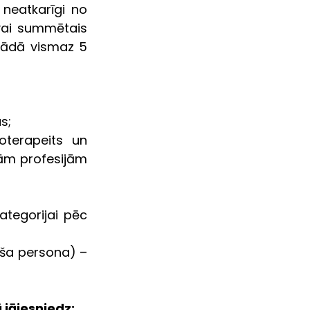
neatkarīgi no 
ai summētais 
rādā vismaz 5 
s;
erapeits un  
ām profesijām 
par darbu reģionos – piecas zemākās mēnešalgas atbilstoši kategorijai pēc 
oša persona) – 
 jāiesniedz: