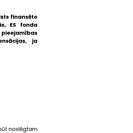
sts finansēto 
s, ES fonda 
pieejamības 
sācijas, ja 
būt noslēgtam 