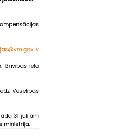
ompensācijas 
jas@vm.gov.lv
 Brīvības iela 
edz Veselības 
da 31. jūlijam 
 ministrija.