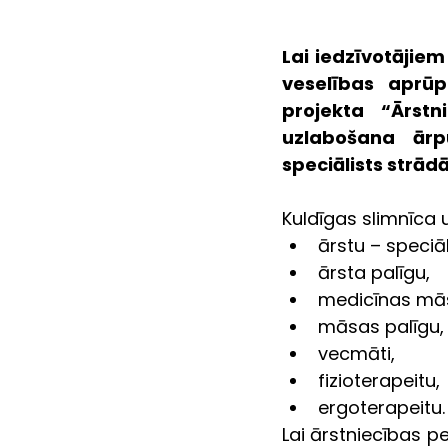
Lai iedzīvotājiem
veselības aprūp
projekta “Ārstn
uzlabošana ārp
speciālists strād
Kuldīgas slimnīca
ārstu – speciāl
ārsta palīgu,
medicīnas mā
māsas palīgu,
vecmāti,
fizioterapeitu,
ergoterapeitu.
Lai ārstniecības 