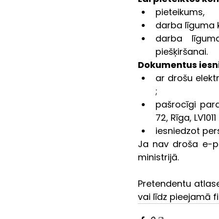
pieteikums,
darba līguma k
darba līguma
piešķiršanai.
Dokumentus iesn
ar drošu elekt
;
pašrocīgi para
72, Rīga, LV10
iesniedzot pers
Ja nav droša e-pa
ministrijā.
Pretendentu atlase
vai līdz pieejamā f