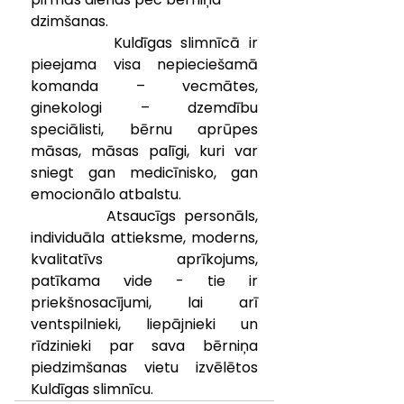
dzimšanas.
		Kuldīgas slimnīcā ir 
pieejama visa nepieciešamā 
komanda – vecmātes, 
ginekologi – dzemdību 
speciālisti, bērnu aprūpes 
māsas, māsas palīgi, kuri var 
sniegt gan medicīnisko, gan 
emocionālo atbalstu.
	    Atsaucīgs personāls, 
individuāla attieksme, moderns, 
kvalitatīvs aprīkojums, 
patīkama vide - tie ir 
priekšnosacījumi, lai arī 
ventspilnieki, liepājnieki un 
rīdzinieki par sava bērniņa 
piedzimšanas vietu izvēlētos 
Kuldīgas slimnīcu.