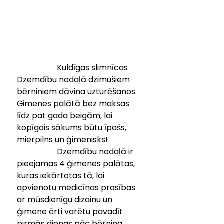
		Kuldīgas slimnīcas 
Dzemdību nodaļā dzimušiem 
bērniņiem dāvina uzturēšanos 
Ģimenes palātā bez maksas 
līdz pat gada beigām, lai 
kopīgais sākums būtu īpašs, 
mierpilns un ģimenisks!
		Dzemdību nodaļā ir 
pieejamas 4 ģimenes palātas, 
kuras iekārtotas tā, lai 
apvienotu medicīnas prasības 
ar mūsdienīgu dizainu un 
ģimene ērti varētu pavadīt 
pirmās dienas pēc bērniņa 