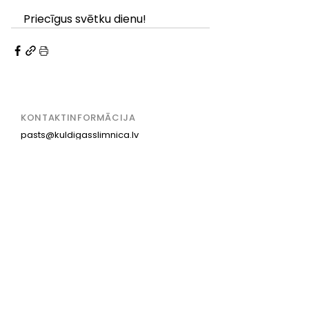
Priecīgus svētku dienu!
KONTAKTINFORMĀCIJA
pasts@kuldigasslimnica.lv
Centrālā reģistratūra:
+371 63 374 000
+371 29 257 192
ADRESE
Aizputes iela 22, Kuldīga,
Kuldīgas novads, LV-3301
PAR MUMS
KONTAKTI
VAKANCES
PRIVĀTUMA POLITIKA