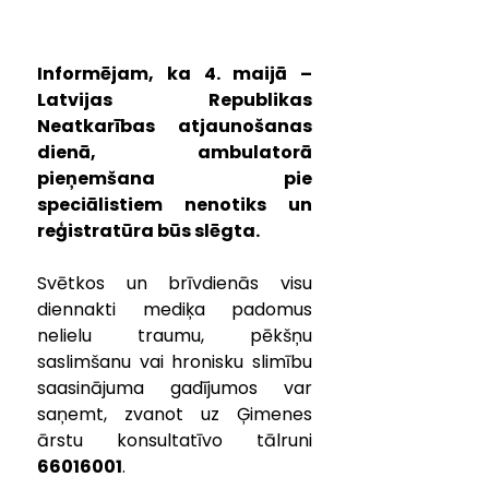
Informējam, ka 4. maijā – 
Latvijas Republikas 
Neatkarības atjaunošanas 
dienā, ambulatorā 
pieņemšana pie 
speciālistiem nenotiks un 
reģistratūra būs slēgta.
Svētkos un brīvdienās visu 
diennakti mediķa padomus 
nelielu traumu, pēkšņu 
saslimšanu vai hronisku slimību 
saasinājuma gadījumos var 
saņemt, zvanot uz Ģimenes 
ārstu konsultatīvo tālruni 
66016001
.