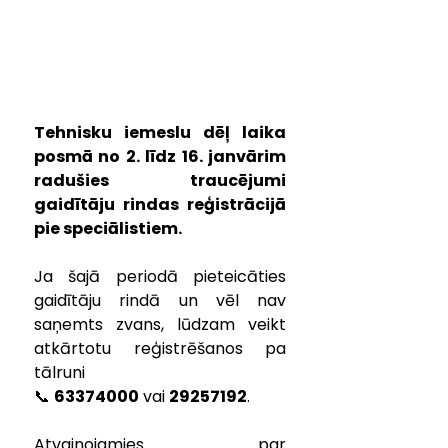
Tehnisku iemeslu dēļ laika 
posmā no 2. līdz 16. janvārim 
radušies traucējumi 
gaidītāju rindas reģistrācijā 
pie speciālistiem.
Ja šajā periodā pieteicāties 
gaidītāju rindā un vēl nav 
saņemts zvans, lūdzam veikt 
atkārtotu reģistrēšanos pa 
tālruni 
📞 
63374000
 vai 
29257192
.
Atvainojamies par 