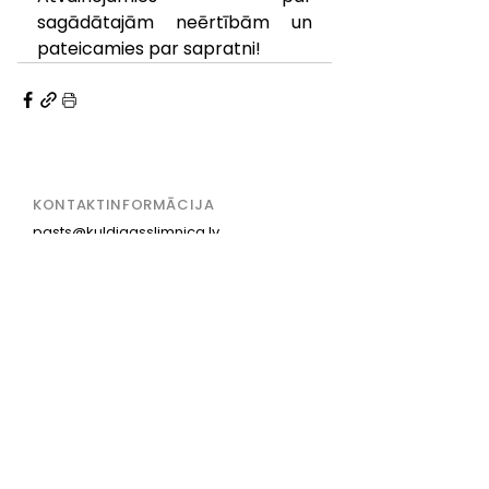
sagādātajām neērtībām un 
pateicamies par sapratni!
KONTAKTINFORMĀCIJA
pasts@kuldigasslimnica.lv
Centrālā reģistratūra:
+371 63 374 000
+371 29 257 192
ADRESE
Aizputes iela 22, Kuldīga,
Kuldīgas novads, LV-3301
PAR MUMS
KONTAKTI
VAKANCES