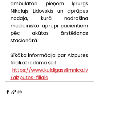
ambulatori pieņem ķirurgs 
Nikolajs Ļidovskis un aprūpes 
nodaļa, kurā nodrošina 
medicīnisko aprūpi pacientiem 
pēc akūtas ārstēšanas 
stacionārā.  
Sīkāka informācija par Aizputes 
filiāli atrodama šeit:
https://www.kuldigasslimnica.lv
/aizputes-filiale
KONTAKTINFORMĀCIJA
pasts@kuldigasslimnica.lv
Centrālā reģistratūra: