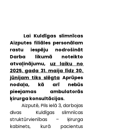
	Lai Kuldīgas slimnīcas 
Aizputes filiāles personālam 
rastu iespēju nodrošināt 
Darba likumā noteikto 
atvaļinājumu, 
uz laiku no 
2025. gada 31. maija līdz 30. 
jūnijam tiks slēgta
 Aprūpes 
nodaļa, kā arī nebūs 
pieejamas ambulatorās 
ķirurga konsultācijas.
	Aizputē, Pils ielā 3, darbojas 
divas  Kuldīgas slimnīcas 
struktūrvienības – ķirurga 
kabinets, kurā pacientus 