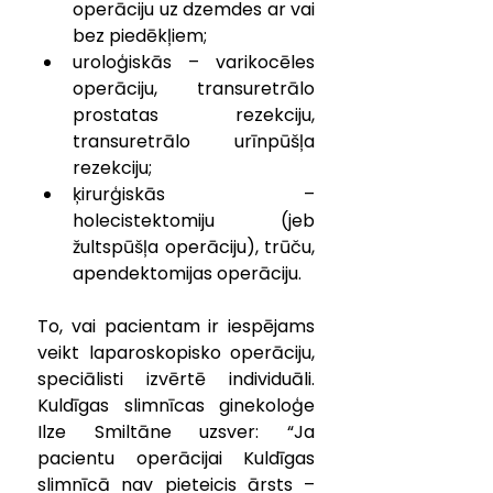
operāciju uz dzemdes ar vai 
bez piedēkļiem;
uroloģiskās – varikocēles 
operāciju, transuretrālo 
prostatas rezekciju, 
transuretrālo urīnpūšļa 
rezekciju;
ķirurģiskās – 
holecistektomiju (jeb 
žultspūšļa operāciju), trūču, 
apendektomijas operāciju.
To, vai pacientam ir iespējams 
veikt laparoskopisko operāciju, 
speciālisti izvērtē individuāli. 
Kuldīgas slimnīcas ginekoloģe 
Ilze Smiltāne uzsver: “Ja 
pacientu operācijai Kuldīgas 
slimnīcā nav pieteicis ārsts – 