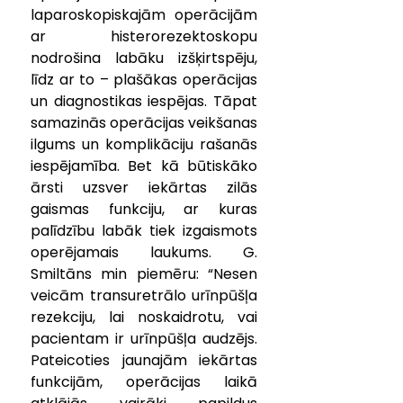
laparoskopiskajām operācijām 
ar histerorezektoskopu 
nodrošina labāku izšķirtspēju, 
līdz ar to – plašākas operācijas 
un diagnostikas iespējas. Tāpat 
samazinās operācijas veikšanas 
ilgums un komplikāciju rašanās 
iespējamība. Bet kā būtiskāko 
ārsti uzsver iekārtas zilās 
gaismas funkciju, ar kuras 
palīdzību labāk tiek izgaismots 
operējamais laukums. G. 
Smiltāns min piemēru: “Nesen 
veicām transuretrālo urīnpūšļa 
rezekciju, lai noskaidrotu, vai 
pacientam ir urīnpūšļa audzējs. 
Pateicoties jaunajām iekārtas 
funkcijām, operācijas laikā 