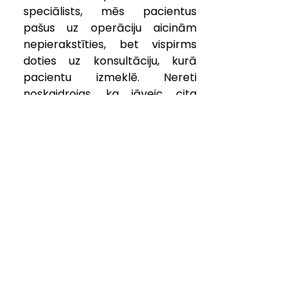
speciālists, mēs pacientus 
pašus uz operāciju aicinām 
nepierakstīties, bet vispirms 
doties uz konsultāciju, kurā 
pacientu izmeklē. Nereti 
noskaidrojas, ka jāveic cita 
veida operācija vai tā vispār 
nav nepieciešama.”
Iekārtu komplekts iegādāts par 
108 899 EUR (t.sk. PVN) ar ERAF 
līdzfinansējumu. Projekta 
ietvaros 85% ir ERAF 
līdzfinansējums, 9% valsts 
budžeta dotācija un 6% Kuldīgas 
slimnīcas finansējums. Projekts 
ilgs līdz 2021. gada nogalei.