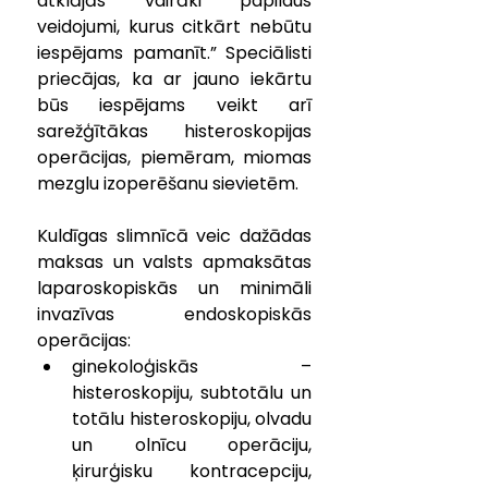
atklājās vairāki papildus 
veidojumi, kurus citkārt nebūtu 
iespējams pamanīt.” Speciālisti 
priecājas, ka ar jauno iekārtu 
būs iespējams veikt arī 
sarežģītākas histeroskopijas 
operācijas, piemēram, miomas 
mezglu izoperēšanu sievietēm.
Kuldīgas slimnīcā veic dažādas 
maksas un valsts apmaksātas 
laparoskopiskās un minimāli 
invazīvas endoskopiskās 
operācijas:
ginekoloģiskās – 
histeroskopiju, subtotālu un 
totālu histeroskopiju, olvadu 
un olnīcu operāciju, 
ķirurģisku kontracepciju, 