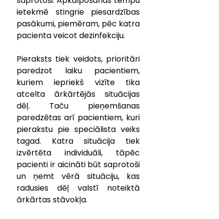
saprotoši. Apkalpošanas tempu 
ietekmē stingrie piesardzības 
pasākumi, piemēram, pēc katra 
pacienta veicot dezinfekciju.
Pieraksts tiek veidots, prioritāri 
paredzot laiku pacientiem, 
kuriem iepriekš vizīte tika 
atcelta ārkārtējās situācijas 
dēļ. Taču pieņemšanas 
paredzētas arī pacientiem, kuri 
pierakstu pie speciālista veiks 
tagad. Katra situācija tiek 
izvērtēta individuāli, tāpēc 
pacienti ir aicināti būt saprotoši 
un ņemt vērā situāciju, kas 
radusies dēļ valstī noteiktā 
ārkārtas stāvokļa.