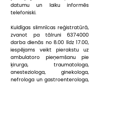
datumu un laiku informēs 
telefoniski.
Kuldīgas slimnīcas reģistratūrā, 
zvanot pa tālruni 6374000 
darba dienās no 8.00 līdz 17.00, 
iespējams veikt pierakstu uz 
ambulatoro pieņemšanu pie 
ķirurga, traumatologa, 
anesteziologa, ginekologa, 
nefrologa un gastroenterologa, 
vai uz endoskopijas 
izmeklējumiem. Pierakstu  pie 
pulmonologa iespējams veikt 
pa tālruni 63374037, bet pie 
pēdu speciālista – pa tālruni 
29283864 darba laikā.