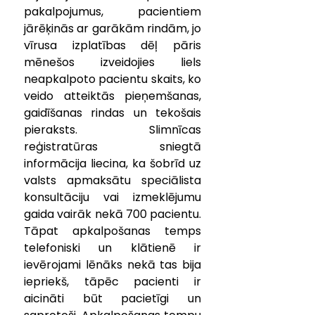
pakalpojumus, pacientiem 
jārēķinās ar garākām rindām, jo 
vīrusa izplatības dēļ pāris 
mēnešos izveidojies liels 
neapkalpoto pacientu skaits, ko 
veido atteiktās pieņemšanas, 
gaidīšanas rindas un tekošais 
pieraksts. Slimnīcas 
reģistratūras sniegtā 
informācija liecina, ka šobrīd uz 
valsts apmaksātu speciālista 
konsultāciju vai izmeklējumu 
gaida vairāk nekā 700 pacientu. 
Tāpat apkalpošanas temps 
telefoniski un klātienē ir 
ievērojami lēnāks nekā tas bija 
iepriekš, tāpēc pacienti ir 
aicināti būt pacietīgi un 