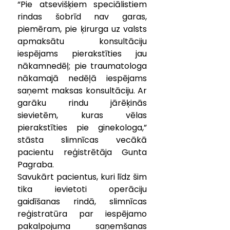
“Pie atsevišķiem speciālistiem 
rindas šobrīd nav garas, 
piemēram, pie ķirurga uz valsts 
apmaksātu konsultāciju 
iespējams pierakstīties jau 
nākamnedēļ; pie traumatologa 
nākamajā nedēļā iespējams 
saņemt maksas konsultāciju. Ar 
garāku rindu jārēķinās 
sievietēm, kuras vēlas 
pierakstīties pie ginekologa,” 
stāsta slimnīcas vecākā 
pacientu reģistrētāja Gunta 
Pagraba.
Savukārt pacientus, kuri līdz šim 
tika ievietoti operāciju 
gaidīšanas rindā, slimnīcas 
reģistratūra par iespējamo 
pakalpojuma saņemšanas 