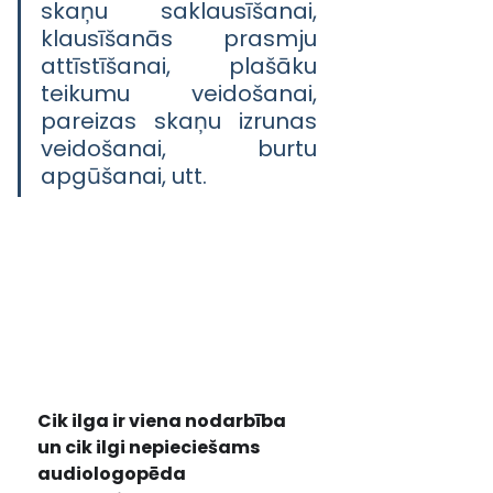
skaņu saklausīšanai, 
klausīšanās prasmju 
attīstīšanai, plašāku 
teikumu veidošanai, 
pareizas skaņu izrunas 
veidošanai, burtu 
apgūšanai, utt.
Cik ilga ir viena nodarbība 
un cik ilgi nepieciešams 
audiologopēda 