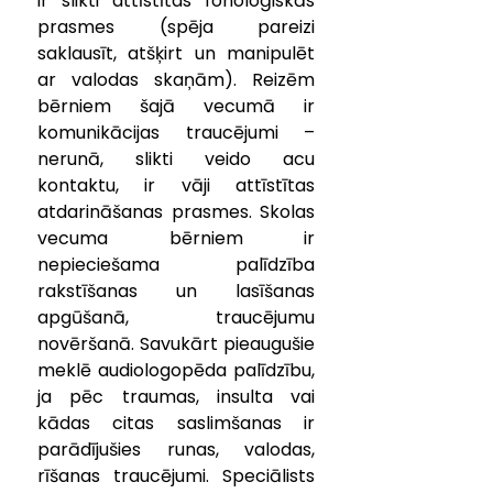
ir slikti attīstītas fonoloģiskās 
prasmes (spēja pareizi 
saklausīt, atšķirt un manipulēt 
ar valodas skaņām). Reizēm 
bērniem šajā vecumā ir 
komunikācijas traucējumi – 
nerunā, slikti veido acu 
kontaktu, ir vāji attīstītas 
atdarināšanas prasmes. Skolas 
vecuma bērniem ir 
nepieciešama palīdzība 
rakstīšanas un lasīšanas 
apgūšanā, traucējumu 
novēršanā. Savukārt pieaugušie 
meklē audiologopēda palīdzību, 
ja pēc traumas, insulta vai 
kādas citas saslimšanas ir 
parādījušies runas, valodas, 
rīšanas traucējumi. Speciālists 