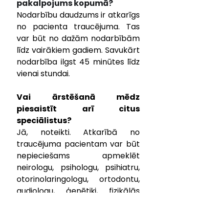
pakalpojums kopumā?
Nodarbību daudzums ir atkarīgs 
no pacienta traucējuma. Tas 
var būt no dažām nodarbībām 
līdz vairākiem gadiem. Savukārt 
nodarbība ilgst 45 minūtes līdz 
vienai stundai.
Vai ārstēšanā mēdz 
piesaistīt arī citus 
speciālistus?
Jā, noteikti. Atkarībā no 
traucējuma pacientam var būt 
nepieciešams apmeklēt 
neirologu, psihologu, psihiatru, 
otorinolaringologu, ortodontu, 
audiologu, ģenētiķi, fizikālās 
rehabilitācijas ārstu, sejas-žokļu 
ķirurgu. Kuldīgas slimnīcas 