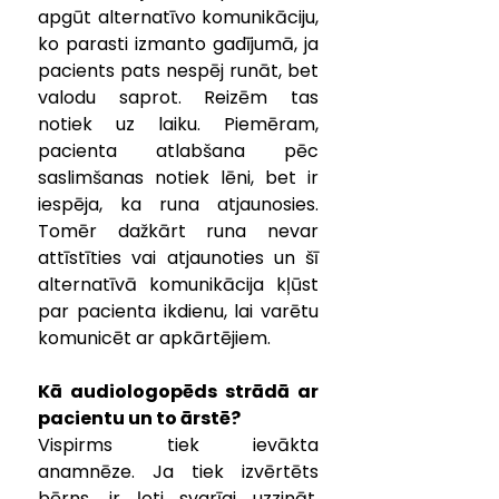
apgūt alternatīvo komunikāciju, 
ko parasti izmanto gadījumā, ja 
pacients pats nespēj runāt, bet 
valodu saprot. Reizēm tas 
notiek uz laiku. Piemēram, 
pacienta atlabšana pēc 
saslimšanas notiek lēni, bet ir 
iespēja, ka runa atjaunosies. 
Tomēr dažkārt runa nevar 
attīstīties vai atjaunoties un šī 
alternatīvā komunikācija kļūst 
par pacienta ikdienu, lai varētu 
komunicēt ar apkārtējiem.
Kā audiologopēds strādā ar 
pacientu un to ārstē?
Vispirms tiek ievākta 
anamnēze. Ja tiek izvērtēts 
bērns, ir ļoti svarīgi uzzināt, 