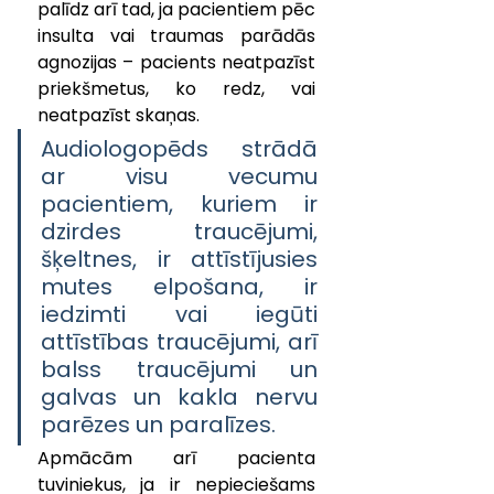
palīdz arī tad, ja pacientiem pēc 
insulta vai traumas parādās 
agnozijas – pacients neatpazīst 
priekšmetus, ko redz, vai 
neatpazīst skaņas. 
Audiologopēds strādā 
ar visu vecumu 
pacientiem, kuriem ir 
dzirdes traucējumi, 
šķeltnes, ir attīstījusies 
mutes elpošana, ir 
iedzimti vai iegūti 
attīstības traucējumi, arī 
balss traucējumi un 
galvas un kakla nervu 
parēzes un paralīzes.
Apmācām arī pacienta 
tuviniekus, ja ir nepieciešams 