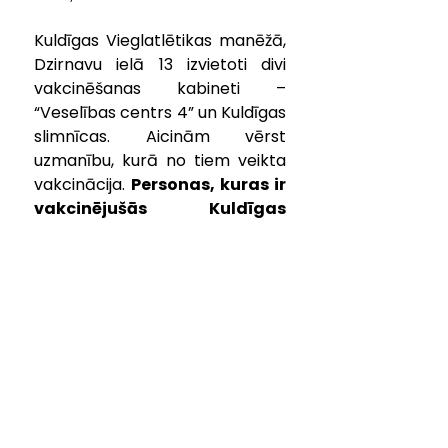
Kuldīgas Vieglatlētikas manēžā, 
Dzirnavu ielā 13 izvietoti divi 
vakcinēšanas kabineti – 
“Veselības centrs 4” un Kuldīgas 
slimnīcas. Aicinām vērst 
uzmanību, kurā no tiem veikta 
vakcinācija. 
Personas, kuras ir 
vakcinējušās Kuldīgas 
slimnīcas vakcinēšanas 
kabinetā, apliecinājumu par 
pieprasīt, sūtot savu vārdu, 
uzvārdu un otrās vakcīnas 
saņemšanas datumu uz e-
pastu: ilze.ludde@kuldiga.lv.
Apliecinājumu būs iespējams 
saņemt klātienē Kuldīgas 
slimnīcā, Aizputes ielā 22, 3. 