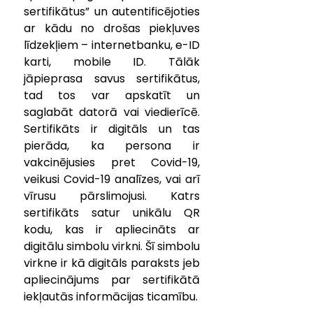
sertifikātus” un autentificējoties 
ar kādu no drošas piekļuves 
līdzekļiem – internetbanku, e-ID 
karti, mobile ID. Tālāk 
jāpieprasa savus sertifikātus, 
tad tos var apskatīt un 
saglabāt datorā vai viedierīcē. 
Sertifikāts ir digitāls un tas 
pierāda, ka persona ir 
vakcinējusies pret Covid-19, 
veikusi Covid-19 analīzes, vai arī 
vīrusu pārslimojusi. Katrs 
sertifikāts satur unikālu QR 
kodu, kas ir apliecināts ar 
digitālu simbolu virkni. Šī simbolu 
virkne ir kā digitāls paraksts jeb 
apliecinājums par sertifikātā 
iekļautās informācijas ticamību.