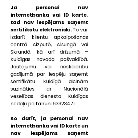
Ja personai nav 
internetbanka vai ID karte, 
tad nav iespējams saņemt 
sertifikātu elektroniski. 
To var 
izdarīt klientu apkalpošanas 
centrā Aizputē, Alsungā vai 
Skrundā, kā arī drīzumā – 
Kuldīgas novada pašvaldībā. 
Jautājumu vai neskaidrību 
gadījumā par iespēju saņemt 
sertifikātu Kuldīgā aicinām 
sazināties ar Nacionālā 
veselības dienesta Kuldīgas 
nodaļu pa tālruni 63323471.
Ko darīt, ja personai nav 
internetbanka vai ID karte un 
nav iespējams saņemt 