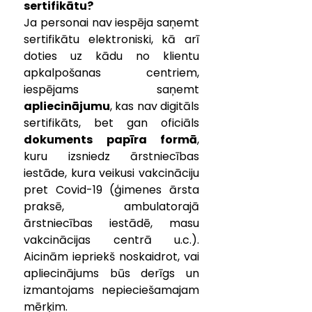
sertifikātu?
Ja personai nav iespēja saņemt 
sertifikātu elektroniski, kā arī 
doties uz kādu no klientu 
apkalpošanas centriem, 
iespējams saņemt 
apliecinājumu
, kas nav digitāls 
sertifikāts, bet gan oficiāls 
dokuments papīra formā
, 
kuru izsniedz ārstniecības 
iestāde, kura veikusi vakcināciju 
pret Covid-19 (ģimenes ārsta 
praksē, ambulatorajā 
ārstniecības iestādē, masu 
vakcinācijas centrā u.c.). 
Aicinām iepriekš noskaidrot, vai 
apliecinājums būs derīgs un 
izmantojams nepieciešamajam 
mērķim.