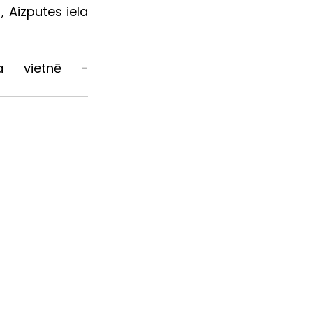
, Aizputes iela 
Informācija publiskota SIA  "Kuldīgas slimnīca" tīmekļa vietnē - 