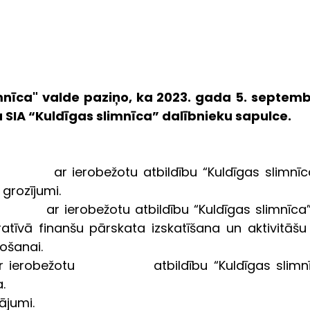
mnīca" valde paziņo, ka 2023. gada 5. septembrī
ukta SIA “Kuldīgas slimnīca” dalībnieku sapulce. 
        ar ierobežotu atbildību “Kuldīgas slimnīca” 2023. 
grozījumi.
       ar ierobežotu atbildību “Kuldīgas slimnīca” 2023. gad
tīvā finanšu pārskata izskatīšana un aktivitāšu 
ošanai.
 ierobežotu             atbildību “Kuldīgas slimnī
.
utājumi.