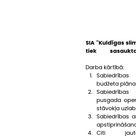
SIA "Kuldīgas sli
tiek           sasa
Darba kārtībā:
Sabiedrības     
budžeta plāna 
Sabiedrības      
pusgada opera
stāvokļa uzlab
Sabiedrības ar
apstiprināšana
Citi             ja