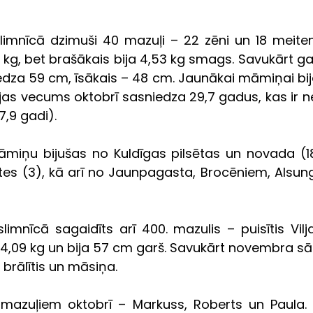
limnīcā dzimuši 40 mazuļi – 22 zēni un 18 meitene
 kg, bet brašākais bija 4,53 kg smags. Savukārt ga
dza 59 cm, īsākais – 48 cm. Jaunākai māmiņai bija 
as vecums oktobrī sasniedza 29,7 gadus, kas ir ne
,9 gadi).
āmiņu bijušas no Kuldīgas pilsētas un novada (18)
utes (3), kā arī no Jaunpagasta, Brocēniem, Alsun
mnīcā sagaidīts arī 400. mazulis – puisītis Vilja
 4,09 kg un bija 57 cm garš. Savukārt novembra s
 brālītis un māsiņa.
 mazuļiem oktobrī – Markuss, Roberts un Paula.