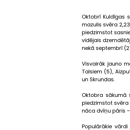
Oktobrī Kuldīgas s
mazulis svēra 2,23
piedzimstot sasnie
vidējais dzemdētāj
nekā septembrī (27
Visvairāk jauno m
Talsiem (5), Aizp
un Skrundas.
Oktobra sākumā sli
piedzimstot svēra
nāca dvīņu pāris –
Populārākie vārdi