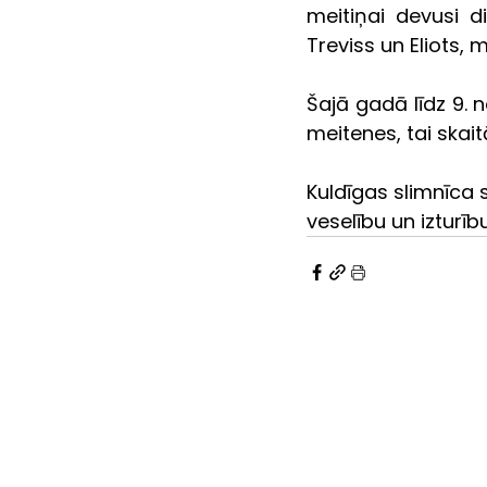
meitiņai devusi d
Treviss un Eliots, 
Šajā gadā līdz 9. 
meitenes, tai skaitā
Kuldīgas slimnīca s
veselību un izturīb