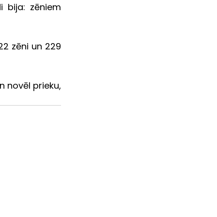
 bija: zēniem 
2 zēni un 229 
 novēl prieku, 