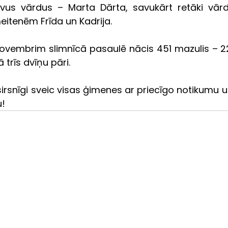
ivus vārdus – Marta Dārta, savukārt retāki vārdi
meitenēm Frīda un Kadrija.
novembrim slimnīcā pasaulē nācis 451 mazulis – 22
 trīs dvīņu pāri.
irsnīgi sveic visas ģimenes ar priecīgo notikumu un
u!