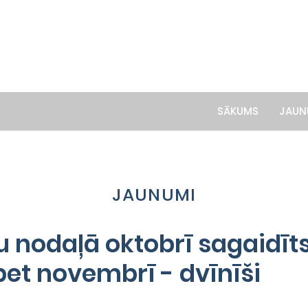
SĀKUMS
JAUN
JAUNUMI
 nodaļā oktobrī sagaidīts
bet novembrī - dvīnīši