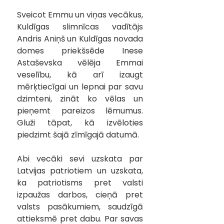
Sveicot Emmu un viņas vecākus, 
Kuldīgas slimnīcas vadītājs 
Andris Aniņš un Kuldīgas novada 
domes priekšsēde Inese 
Astaševska vēlēja Emmai 
veselību, kā arī izaugt 
mērķtiecīgai un lepnai par savu 
dzimteni, zināt ko vēlas un 
pieņemt pareizos lēmumus. 
Gluži tāpat, kā izvēloties 
piedzimt šajā zīmīgajā datumā.
Abi vecāki sevi uzskata par 
Latvijas patriotiem un uzskata, 
ka patriotisms pret valsti 
izpaužas darbos, cieņā pret 
valsts pasākumiem, saudzīgā 
attieksmē pret dabu. Par savas 