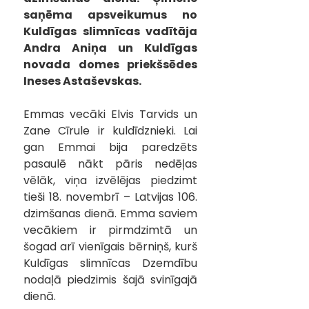
saņēma apsveikumus no 
Kuldīgas slimnīcas vadītāja 
Andra Aniņa un Kuldīgas 
novada domes priekšsēdes 
Ineses Astaševskas.
Emmas vecāki Elvis Tarvids un 
Zane Cīrule ir kuldīdznieki. Lai 
gan Emmai bija paredzēts 
pasaulē nākt pāris nedēļas 
vēlāk, viņa izvēlējas piedzimt 
tieši 18. novembrī – Latvijas 106. 
dzimšanas dienā. Emma saviem 
vecākiem ir pirmdzimtā un 
šogad arī vienīgais bērniņš, kurš 
Kuldīgas slimnīcas Dzemdību 
nodaļā piedzimis šajā svinīgajā 
dienā.