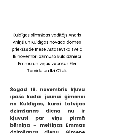
Kuldīgas slimnīcas vadītājs Andris 
Aniņš un Kuldīgas novada domes 
priekšsēde Inese Astaševska sveic 
18.novembrī dzimušo kuldīdznieci 
Emmu un viņas vecākus Elvi 
Tarvidu un Ilzi Cīruli. 
Šogad 18. novembris kļuva 
īpašs kādai jaunai ģimenei 
no Kuldīgas, kurai Latvijas 
dzimšanas diena nu ir 
kļuvusi par viņu pirmā 
bērniņa – meitiņas Emmas 
dzimšanas dienu. Ģimene 