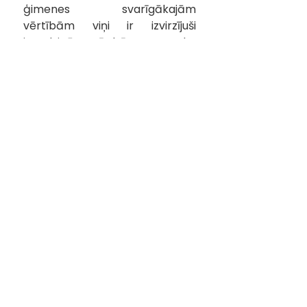
ģimenes svarīgākajām 
vērtībām viņi ir izvirzījuši 
ieaudzināt arī bērnos to, ka 
sava zeme ir jāmīl un jāciena.
Latvijas iedzīvotājiem ģimene 
vēl: “Lai vienmēr, neatkarīgi ne 
no kā, mēs visi esam vienoti!”
KONTAKTINFORMĀCIJA
pasts@kuldigasslimnica.lv
Centrālā reģistratūra:
+371 63 374 000
+371 29 257 192
ADRESE