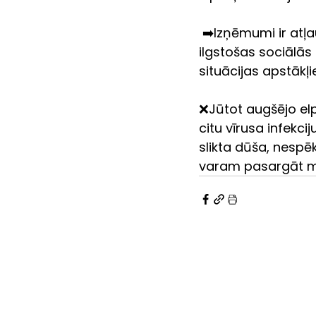
 ➡️Izņēmumi ir atļauti tikai pēc ārstējošā ārsta, dežūrārsta, dežūrējošās māsas vai 
ilgstošas sociālā
situācijas apstākļi
❌Jūtot augšējo elp
citu vīrusa infekc
slikta dūša, nespēk
varam pasargāt me