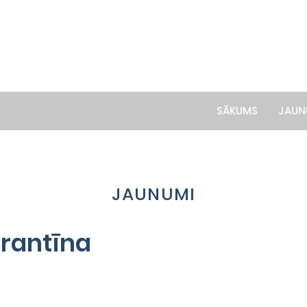
SĀKUMS
JAUN
JAUNUMI
arantīna