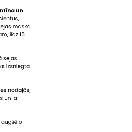
ntīna un 
ientus, 
sejas maska. 
m, līdz 15 
ā sejas 
s izsniegta 
es nodaļās, 
 un ja 
 augšējo 