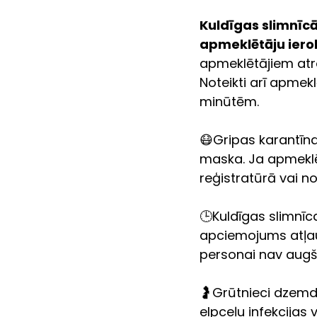
Kuldīgas slimnīcā 
apmeklētāju iero
apmeklētājiem atro
Noteikti arī apmek
minūtēm. 
😷Gripas karantīna
maska. Ja apmeklēt
reģistratūrā vai no
🕒Kuldīgas slimnīc
apciemojums atļaut
personai nav augšē
🤰Grūtnieci dzemdī
elpceļu infekcijas