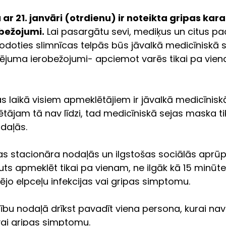
ar 21. janvāri (otrdienu) ir noteikta gripas kara
bežojumi.
 Lai pasargātu sevi, mediķus un citus pac
doties slimnīcas telpās būs jāvalkā medicīniskā 
lējuma ierobežojumi- apciemot varēs tikai pa viena
s laikā visiem apmeklētājiem ir jāvalkā medicīnisk
ājam tā nav līdzi, tad medicīniskā sejas maska tik
daļās. 
as stacionāra nodaļās un ilgstošas sociālās aprūp
s apmeklēt tikai pa vienam, ne ilgāk kā 15 minūtes
jo elpceļu infekcijas vai gripas simptomu. 
bu nodaļā drīkst pavadīt viena persona, kurai nav
 vai gripas simptomu.