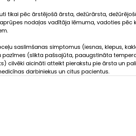
s aprūpes nodaļas vadītāja lēmuma, vadoties pēc k
em. 
ceļu saslimšanas simptomus (iesnas, klepus, kakl
iju pazīmes (slikta pašsajūta, paaugstināta tempera
s) cilvēki aicināti atteikt pierakstu pie ārsta un pal
dicīnas darbiniekus un citus pacientus.