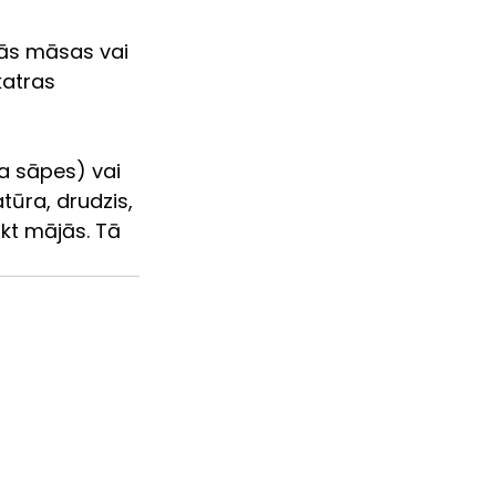
atras 
a sāpes) vai 
tūra, drudzis, 
ikt mājās. Tā 