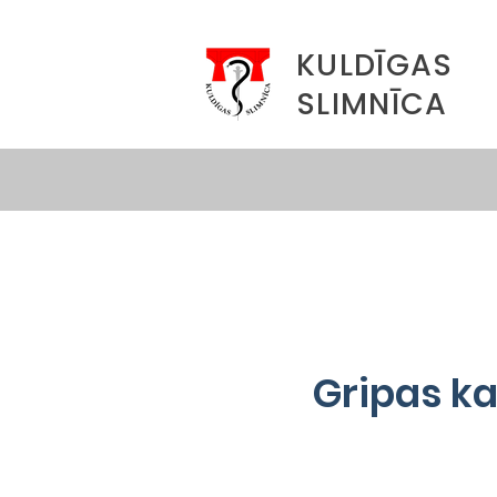
KULDĪGAS
SLIMNĪCA
Gripas k