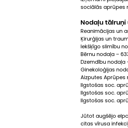
sociālās aprūpes n
Nodaļu tālruņi
Reanimācijas un a
Ķirurģijas un trau
Iekšķīgo slimību n
Bērnu nodaļa – 63
Dzemdību nodaļa 
Ginekoloģijas nod
Aizputes Aprūpes 
Ilgstošas soc. ap
Ilgstošas soc. ap
Ilgstošas soc. apr
Jūtot augšējo elpc
citas vīrusa infek