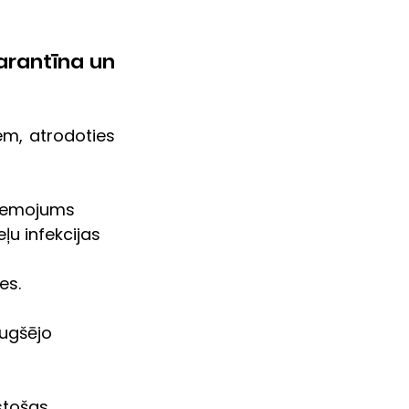
arantīna un 
m, atrodoties 
ciemojums 
u infekcijas 
es.
ugšējo 
stošas 