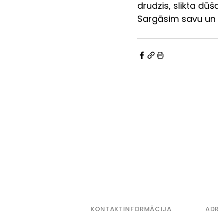
drudzis, slikta dūš
Sargāsim savu un c
KONTAKTINFORMĀCIJA
ADR