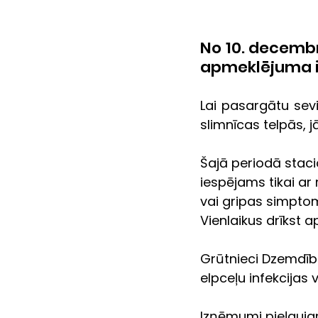
No 10. decembr
apmeklējuma i
Lai pasargātu sevi
slimnīcas telpās, j
Šajā periodā stac
iespējams tikai ar
vai gripas simptom
Vienlaikus drīkst a
Grūtnieci Dzemdību
elpceļu infekcijas
Izņēmumi pieļaujami