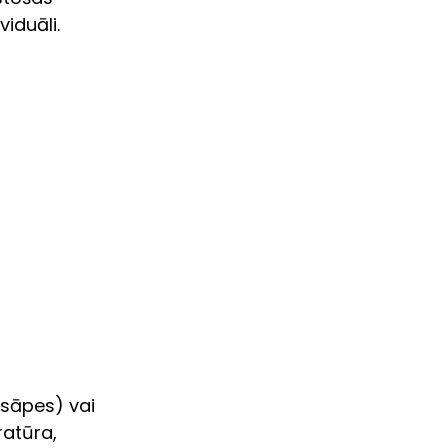
iduāli. 
sāpes) vai 
atūra, 