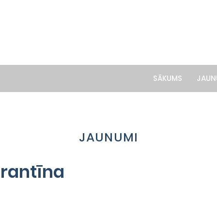
SĀKUMS
JAUN
JAUNUMI
arantīna