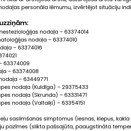
odaļas personāla lēmumu, izvērtējot situāciju indiv
 uzziņām:
nestezioloģijas nodaļa – 63374014
matoloģijas nodaļa – 63374010
odaļa – 63374016
374021
– 63374009
aļa – 63374008
nodaļa – 63449771
rūpes nodaļa (Kuldīga) – 29375433
rūpes nodaļa (Skrunda) – 63331471
ūpes nodaļa (Valtaiķi) – 63354151
eļu saslimšanas simptomus (iesnas, klepus, kakla 
ciju pazīmes (slikta pašsajūta, paaugstināta temper