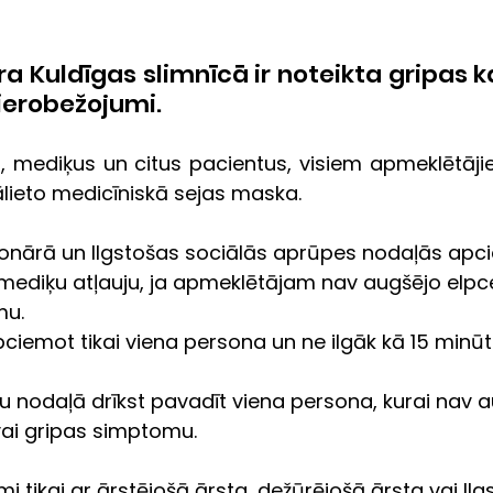
a Kuldīgas slimnīcā ir noteikta gripas k
erobežojumi. 
, mediķus un citus pacientus, visiem apmeklētājie
ālieto medicīniskā sejas maska. 
ionārā un Ilgstošas sociālās aprūpes nodaļās ap
 mediķu atļauju, ja apmeklētājam nav augšējo elpceļ
u. 
pciemot tikai viena persona un ne ilgāk kā 15 minūt
 nodaļā drīkst pavadīt viena persona, kurai nav a
 vai gripas simptomu.
 tikai ar ārstējošā ārsta, dežūrējošā ārsta vai Ilg