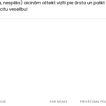
a, nespēks) aicinām atteikt vizīti pie ārsta un palikt
itu veselību!
ESE
PAR MUMS
PRIVĀTUMA POL