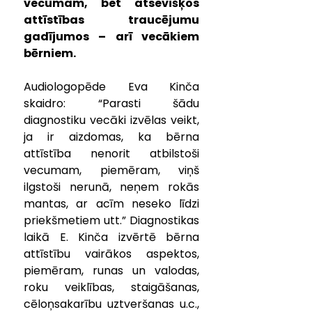
vecumam, bet atsevišķos 
attīstības traucējumu 
gadījumos – arī vecākiem 
bērniem.
Audiologopēde Eva Kinča 
skaidro: “Parasti šādu 
diagnostiku vecāki izvēlas veikt, 
ja ir aizdomas, ka bērna 
attīstība nenorit atbilstoši 
vecumam, piemēram, viņš 
ilgstoši nerunā, neņem rokās 
mantas, ar acīm neseko līdzi 
priekšmetiem utt.” Diagnostikas 
laikā E. Kinča izvērtē bērna 
attīstību vairākos aspektos, 
piemēram, runas un valodas, 
roku veiklības, staigāšanas, 
cēloņsakarību uztveršanas u.c., 