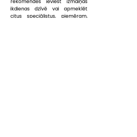
rekomendēs ieviest izmaiņas 
ikdienas dzīvē vai apmeklēt 
citus speciālistus, piemēram, 
uzsākt audiologopēda, 
fizioterapeita, ergoterapeita 
nodarbību vai neirologa, 
psihologa konsultāciju 
apmeklēšanu.
Testu iespējams veikt 
audiologopēda konsultācijas 
laikā un tam nepieciešama 
apmēram stunda. 
Audiologopēda konsultācijai 
iespējams pieteikties, zvanot pa 
tālruni63374035, 26452416.