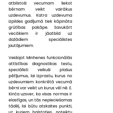
atbilstoši vecumam liekot 
bērnam veikt vairākus 
uzdevumus. Katra uzdevuma 
izpildes gadījumā tiek kāpināta 
grūtības pakāpe. Savukārt 
vecākiem ir jāatbild uz 
dažādiem speciālistes 
jautājumiem.
Veidojot Minhenes funkcionālās 
attīstības diagnostikas testu, 
speciālisti veikuši plašus 
pētījumus, lai izprastu, kurus no 
uzdevumiem konkrētā vecumā 
bērni var veikt un kurus vēl nē. E. 
Kinča uzsver, ka visas normas ir 
elastīgas, un tās nepieciešamas 
tādēļ, lai būtu atskaites punkti, 
uz kuriem balstoties, noteiktu 