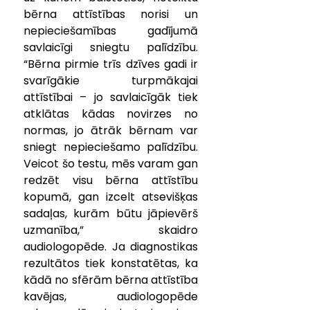
bērna attīstības norisi un 
nepieciešamības gadījumā 
savlaicīgi sniegtu palīdzību. 
“Bērna pirmie trīs dzīves gadi ir 
svarīgākie turpmākajai 
attīstībai – jo savlaicīgāk tiek 
atklātas kādas novirzes no 
normas, jo ātrāk bērnam var 
sniegt nepieciešamo palīdzību. 
Veicot šo testu, mēs varam gan 
redzēt visu bērna attīstību 
kopumā, gan izcelt atsevišķas 
sadaļas, kurām būtu jāpievērš 
uzmanība,” skaidro 
audiologopēde. Ja diagnostikas 
rezultātos tiek konstatētas, ka 
kādā no sfērām bērna attīstība 
kavējas, audiologopēde 