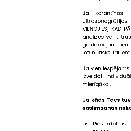
Ja karantīnas l
ultrasonogrāfijas
VIENOJIES, KAD PĀR
analīzes vai ultr
gaidāmajam bērnam
ļoti būtisks, lai ier
Ja vien iespējams,
izveidot individ
mierīgākai.
Ja kāds Tavs tuvi
saslimšanas risk
Piesardzības n