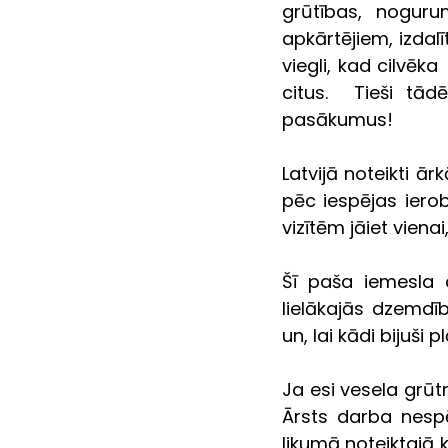
grūtības, nogurum
apkārtējiem, izdalīt
viegli, kad cilvēka
citus.  Tieši tād
pasākumus!
Latvijā noteikti ār
pēc iespējas ierob
vizītēm jāiet viena
Šī paša iemesla d
lielākajās dzemdī
un, lai kādi bijuši
Ja esi vesela grūt
Ārsts darba nespē
likumā noteiktajā 