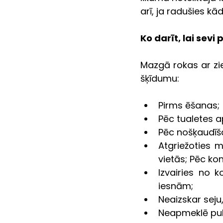
arī, ja radušies kā
Ko darīt, lai sevi
Mazgā rokas ar zie
šķīdumu:
Pirms ēšanas; 
Pēc tualetes 
Pēc nošķaudīša
Atgriežoties 
vietās; Pēc kon
Izvairies no k
iesnām; 
Neaizskar seju
Neapmeklē pub