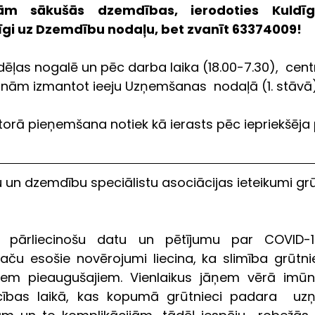
ām sākušās dzemdības, ierodoties Kuldīga
īgi uz Dzemdību nodaļu, bet zvanīt 63374009!
ēļas nogalē un pēc darba laika (18.00-7.30),  centrā
icinām izmantot ieeju Uzņemšanas  nodaļā (1. stāvā)
orā pieņemšana notiek kā ierasts pēc iepriekšēja 
u un dzemdību speciālistu asociācijas ieteikumi g
 pārliecinošu datu un pētījumu par COVID-19
Taču esošie novērojumi liecina, ka slimība grūtni
em pieaugušajiem. Vienlaikus jāņem vērā imūn
ecības laikā, kas kopumā grūtnieci padara  uzņ