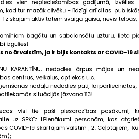
dies vien nepieciešamības gadījumā, izvēlies l
kad tur mazāk cilvēku – līdzīgi arī citas  publiskās
 fiziskajām aktivitātēm svaigā gaisā, nevis telpās; 
tamīniem bagātu un sabalansētu uzturu, lieto pie
i izgulies!
s no ārvalstīm, ja ir bijis kontakts ar COVID-19 s
ENU KARANTĪNU, nedodies ārpus mājas un neap
bas centrus, veikalus, aptiekas u.c. 
ņemšanas nodaļu nedodies pati, lai pārliecinātos, v
eatliekamās situācijās jāzvana 113!
iecas visi tie paši piesardzības pasākumi, ka
aite uz SPKC: 1.Pienākumi personām, kas atgrie
as COVID-19 skartajām valstīm ; 2. Ceļotājiem,  kur
jām);