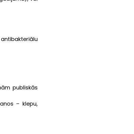
antibakteriālu 
mām publiskās 
anos – klepu, 