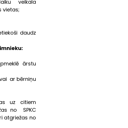
aiku  veikala 
 vietas; 
tiekoši daudz 
limnieku:
meklē ārstu 
ai  ar bērniņu 
s uz citiem  
žas no  SPKC 
i atgriežas no 