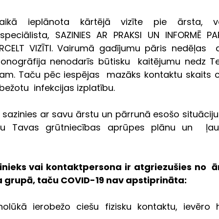
aikā ieplānota kārtējā vizīte pie ārsta, ve
 speciālista, SAZINIES AR PRAKSI UN INFORMĒ PA
CELT VIZĪTI. Vairumā gadījumu pāris nedēļas  atli
asonogrāfija nenodarīs būtisku  kaitējumu nedz Te
. Taču pēc iespējas  mazāks kontaktu skaits cit
obežotu  infekcijas izplatību.
 sazinies ar savu ārstu un pārrunā esošo situāciju.
uālu Tavas grūtniecības aprūpes plānu un  ļaus
nieks vai kontaktpersona ir atgriezušies no  ār
a grupā, taču COVID-19 nav apstiprināta:
olūkā ierobežo ciešu fizisku kontaktu, ievēro hi