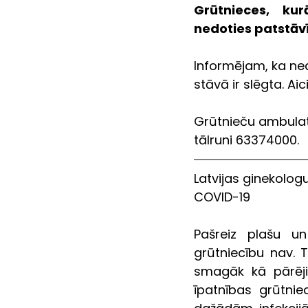
Grūtnieces, kur
nedoties patstāv
Informējam, ka ned
stāvā ir slēgta. A
Grūtnieču ambulat
tālruni 63374000.
Latvijas ginekolog
COVID-19
Pašreiz plašu un
grūtniecību nav. 
smagāk kā pārēji
īpatnības grūtni