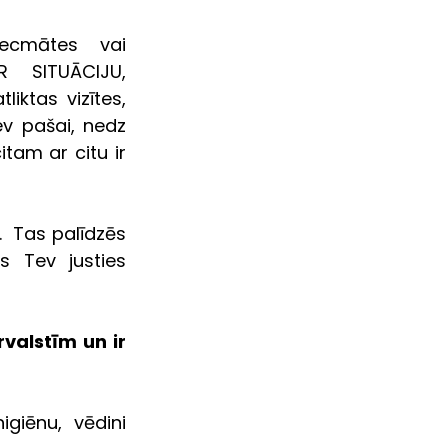
cmātes vai  
R  SITUĀCIJU, 
ktas vizītes, 
v pašai, nedz 
am ar citu ir 
  Tas palīdzēs 
 Tev justies 
valstīm un ir 
giēnu, vēdini 