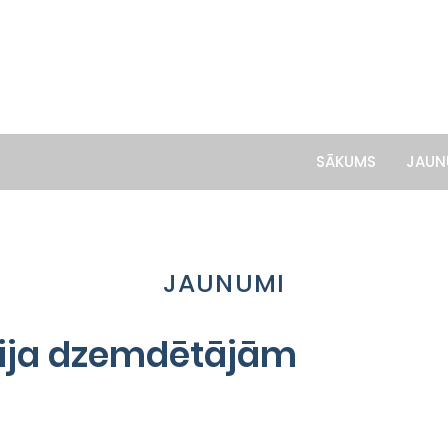
SĀKUMS
JAUN
JAUNUMI
ija dzemdētājām