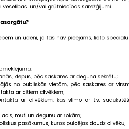
di veselības  un/vai grūtniecības sarežģījumi.
 pasargātu?
pēm un ūdeni, ja tas nav pieejams, lieto speciālu 
apmeklējuma; 
nās, klepus, pēc saskares ar deguna sekrētu; 
mājās no publiskās vietām, pēc saskares ar virs
takta ar citiem cilvēkiem; 
ontakta ar cilvēkiem, kas slimo ar t.s. saaukstēš
, acis, muti un degunu ar rokām; 
liskus pasākumus, kuros pulcējas daudz cilvēku; 