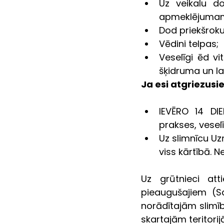
Uz veikalu do
apmeklējumam, 
Dod priekšroku
Vēdini telpas; 
Veselīgi ēd vi
šķidruma un lab
Ja esi atgriezusie
IEVĒRO 14 DI
prakses, veselī
Uz slimnīcu Uz
viss kārtībā. N
Uz grūtnieci att
pieaugušajiem (S
norādītajām slimīb
skartajām teritori