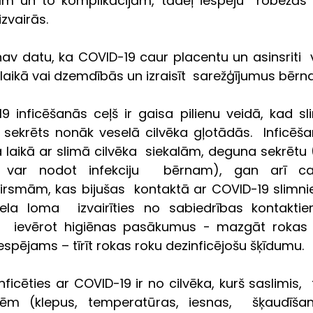
m un to komplikācijām, tādēļ iespēju  robežās 
āizvairās.
nav datu, ka COVID-19 caur placentu un asinsriti  v
 laikā vai dzemdībās un izraisīt  sarežģījumus bērn
9 inficēšanās ceļš ir gaisa pilienu veidā, kad sl
ekrēts nonāk veselā cilvēka gļotādās.  Inficēšan
a laikā ar slimā cilvēka  siekalām, deguna sekrēt
var nodot infekciju  bērnam), gan arī ca
rsmām, kas bijušas  kontaktā ar COVID-19 slimnieku
liela loma  izvairīties no sabiedrības kontaktiem
n  ievērot higiēnas pasākumus - mazgāt rokas 
iespējams – tīrīt rokas roku dezinficējošu šķīdumu.
inficēties ar COVID-19 ir no cilvēka, kurš saslimis,  
ēm (klepus, temperatūras, iesnas,  šķaudīšan