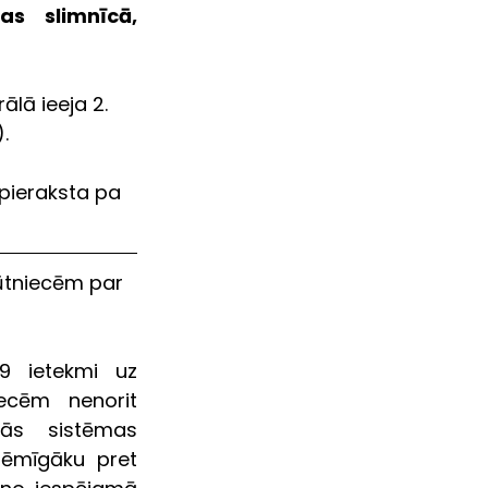
s slimnīcā, 
lā ieeja 2. 
.
pieraksta pa 
rūtniecēm par 
 ietekmi uz  
ecēm  nenorit 
ās  sistēmas 
ēmīgāku pret 