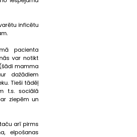
no iespējamā 
arētu inficētu 
am.
imā  pacienta 
ās var notikt 
u (šādi mamma 
ur dažādiem 
. Tieši tādēļ 
 t.s. sociālā 
ar ziepēm un 
taču arī pirms 
a, elpošanas 