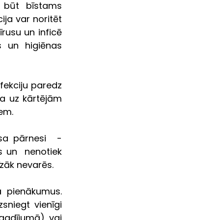
 būt bīstams 
ija var noritēt 
rusu un inficē 
 un higiēnas  
fekciju paredz 
a uz kārtējām 
iem.
a pārnesi  - 
 un  nenotiek 
īzāk nevarēs.
  pienākumus. 
niegt vienīgi 
adījumā), vai 