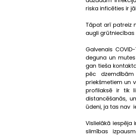
dažādām infekcijā
riska inficēties ir j
Tāpat arī patreiz 
augli grūtniecības
Galvenais COVID-1
deguna un mutes s
gan tieša kontakt
pēc dzemdībām 
priekšmetiem un vi
profilaksē ir tik 
distancēšanās, u
ūdeni, ja tas nav  
Vislielākā iespēja 
slimības izpausm