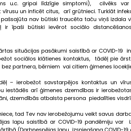
s u.c. gripai līdzīgie simptomi),  cilvēks var
 vīrusu un inficēt citus,  arī grūtnieci. Turklāt infekc
  pašsajūta nav būtiski traucēta taču viņš izdala vī
ēļ ir īpaši būtiski ievērot sociālo distancēšanos
kārtas situācijas pasākumi saistībā ar COVID-19  in
ežot sociālos klātienes kontaktus,  tādēļ pie ārst
i, bez partnera, bērniem  vai citiem ģimenes locekļ
ēļ – ierobežot savstarpējos kontaktus un vīrus
bu iestādēs arī ģimenes dzemdības ir ierobežotas
 plāni, dzemdībās atbalsta persona  piedalīties visdr
niece, tad Tev nav ierobežojumu veikt savus darba
jas lapu saistībā ar COVID-19 pandēmiju var  izs
kārtībā (Darbnespējas lapu  izsniegšana COVID-19 g