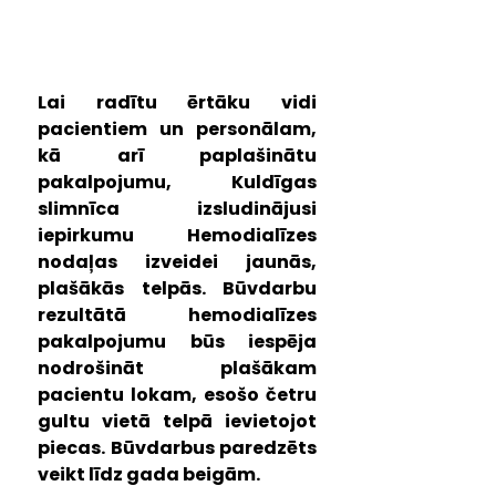
Lai radītu ērtāku vidi 
pacientiem un personālam, 
kā arī paplašinātu 
pakalpojumu, Kuldīgas 
slimnīca izsludinājusi 
iepirkumu Hemodialīzes 
nodaļas izveidei jaunās, 
plašākās telpās. Būvdarbu 
rezultātā hemodialīzes 
pakalpojumu būs iespēja 
nodrošināt plašākam 
pacientu lokam, esošo četru 
gultu vietā telpā ievietojot 
piecas. Būvdarbus paredzēts 
veikt līdz gada beigām.