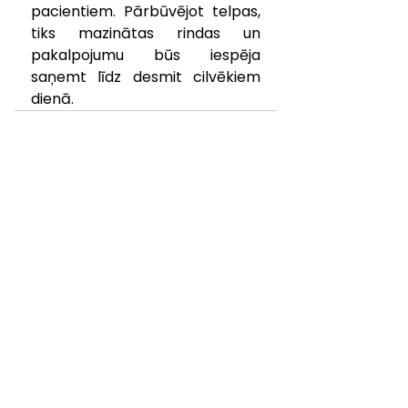
pacientiem. Pārbūvējot telpas, 
tiks mazinātas rindas un 
pakalpojumu būs iespēja 
saņemt līdz desmit cilvēkiem 
dienā.
KONTAKTINFORMĀCIJA
pasts@kuldigasslimnica.lv
Centrālā reģistratūra:
+371 63 374 000
+371 29 257 192
ADRESE
Aizputes iela 22, Kuldīga,
Kuldīgas novads, LV-3301