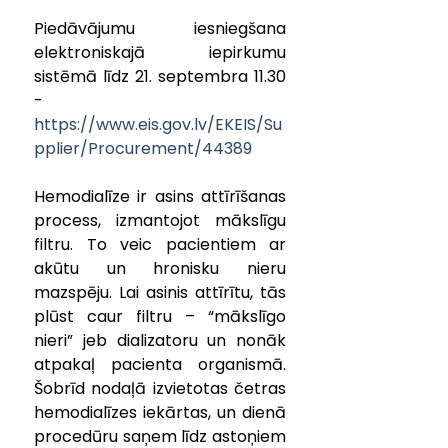
Piedāvājumu iesniegšana 
elektroniskajā iepirkumu 
sistēmā līdz 21. septembra 11.30 
- 
https://www.eis.gov.lv/EKEIS/Su
pplier/Procurement/44389
Hemodialīze ir asins attīrīšanas 
process, izmantojot mākslīgu 
filtru. To veic pacientiem ar 
akūtu un hronisku nieru 
mazspēju. Lai asinis attīrītu, tās 
plūst caur filtru – “mākslīgo 
nieri” jeb dializatoru un nonāk 
atpakaļ pacienta organismā. 
Šobrīd nodaļā izvietotas četras 
hemodialīzes iekārtas, un dienā 
procedūru saņem līdz astoņiem 