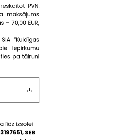
 neskaitot PVN. 
ļa maksājums 
– 70,00 EUR, 
 SIA “Kuldīgas 
pie iepirkumu 
ies pa tālruni 
līdz izsolei 
3197651, SEB 