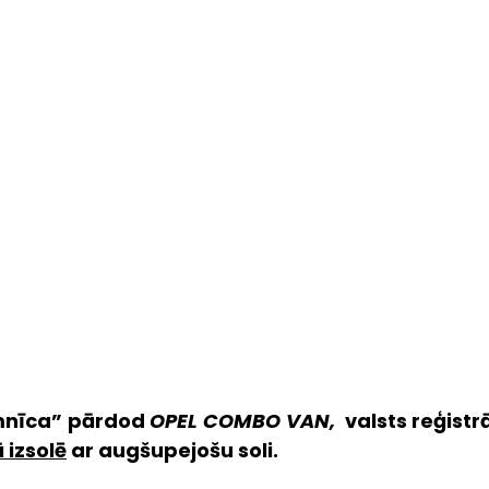
imnīca” pārdod 
OPEL COMBO VAN, 
 valsts reģistr
 izsolē
 ar augšupejošu soli.