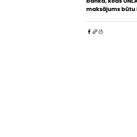
banka, kods UNL
maksājums būtu 