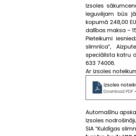
Izsoles sākumcen
Ieguvējam būs jā
kopumā 248,00 EU
dalības maksa – 15
Pieteikumi iesnied
slimnīca”, Aizput
speciālista katru d
633 74006. 
Ar 
izsoles noteiku
Izsoles note
Download PDF •
Automašīnu apskate
Izsoles nodrošināj
SIA “Kuldīgas slimn