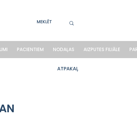
UMI
PACIENTIEM
NODAĻAS
AIZPUTES FILIĀLE
PA
ATPAKAĻ
VAN