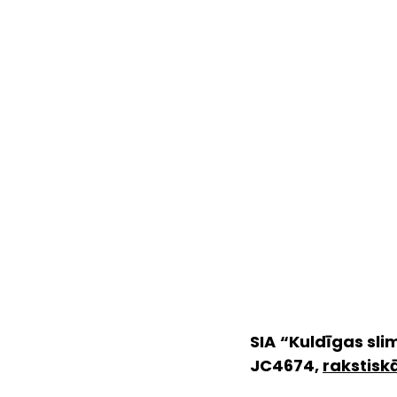
SIA “Kuldīgas sl
JC4674, 
rakstiskā