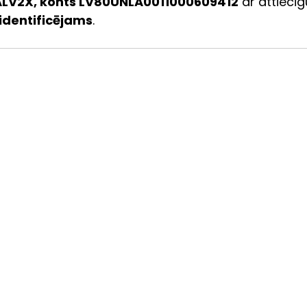
ALV2X, konts LV80UNLA0011000609412
 ar attiecīg
identificējams
.