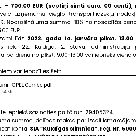
a – 
700,00 EUR (septiņi simti euro
,
 00 centi)
,
veic uzņēmumu vieglo transportlīdzekļu nodok
R. 
Nodrošinājuma summa  10% no nosacītās cenas 
.00 EUR.
zami līdz 
2022. gada 14. janvāra plkst. 13.00.
es iela 22, Kuldīgā, 2. stāvā, administrācijā 
arba dienu no plkst. 9.00-16.00 vai iepriekš vienojot
miem 
var iepazīties šeit:
ikumi_OPEL Combo
.pdf
 165KB
 iepriekš sazinoties pa tālruni 29405324.
uma summa, dalības maksa par izsoli iemaksājama 
īca” kontā: 
SIA “Kuldīgas slimnīca”, reģ. Nr. 5000