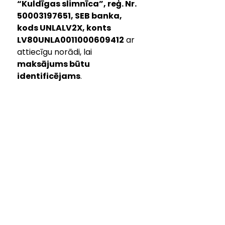
“Kuldīgas slimnīca”, reģ. Nr. 
50003197651, SEB banka, 
kods UNLALV2X, konts 
LV80UNLA0011000609412
 ar 
attiecīgu norādi, lai 
maksājums būtu 
identificējams
.
KONTAKTINFORMĀCIJA
pasts@kuldigasslimnica.lv
Centrālā reģistratūra:
+371 63 374 000
+371 29 257 192
ADRESE
Aizputes iela 22, Kuldīga,
Kuldīgas novads, LV-3301