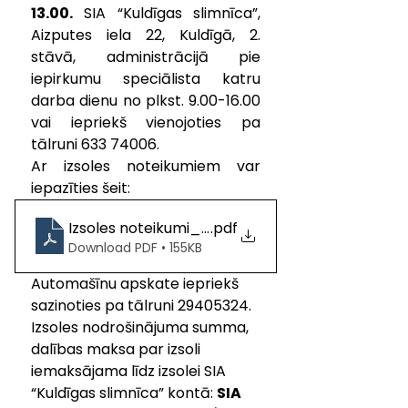
13.00.
 SIA “Kuldīgas slimnīca”, 
Aizputes iela 22, Kuldīgā, 2. 
stāvā, administrācijā pie 
iepirkumu speciālista katru 
darba dienu no plkst. 9.00-16.00 
vai iepriekš vienojoties pa 
tālruni 633 74006. 
Ar izsoles
 noteikumiem va
r 
iepazīties šeit:  
Izsoles noteikumi_OPEL Zafira
.pdf
Download PDF • 155KB
Automašīnu apskate iepriekš 
sazinoties pa tālruni 29405324.
Izsoles nodrošinājuma summa, 
dalības maksa par izsoli 
iemaksājama līdz izsolei 
SIA 
“Kuldīgas slimnīca” kontā: 
SIA 