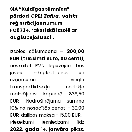
SIA “Kuldīgas slimnīca” 
pārdod 
 OPEL Zafira, 
 valsts 
reģistrācijas numurs 
FO8734, 
rakstiskā izsolē 
ar 
augšupejošu soli.
Izsoles sākumcena – 
300,00 
EUR (trīs simti euro
,
 00 centi)
, 
neskaitot PVN. Ieguvējam būs 
jāveic ekspluatācijas un 
uzņēmumu vieglo 
transportlīdzekļu nodokļa 
maksājums kopumā 836,50 
EUR. 
Nodrošinājuma summa  
10% no nosacītās cenas – 30,00 
EUR, dalības maksa - 15,00 EUR.
Pieteikumi iesniedzami līdz 
2022. gada 14. janvāra plkst. 