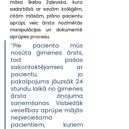
māsa Baiba Zaļevska, kura 
sadarbībā ar savām kolēģēm, 
citām māsām, plāno pacientu 
aprūpi, veic ārsta nozīmētās 
manipulācijas un dokumentē 
aprūpes procesu. 
“Pie pacienta mūs 
nosūta ģimenes ārsts, 
tad pašas 
sakontaktējamies ar 
pacientu, jo 
pakalpojums jāuzsāk 24 
stundu laikā no ģimenes 
ārsta ziņojuma 
saņemšanas. Visbiežāk 
veselības aprūpe mājās 
nepieciešama 
pacientiem, kuriem 