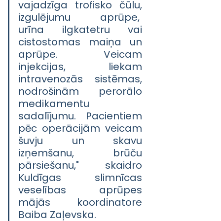
vajadzīga trofisko čūlu, 
izgulējumu aprūpe,  
urīna ilgkatetru vai 
cistostomas maiņa un 
aprūpe. Veicam 
injekcijas, liekam 
intravenozās sistēmas, 
nodrošinām perorālo 
medikamentu 
sadalījumu. Pacientiem 
pēc operācijām veicam 
šuvju un skavu 
izņemšanu, brūču 
pārsiešanu," skaidro 
Kuldīgas slimnīcas 
veselības aprūpes 
mājās koordinatore 
Baiba Zaļevska.