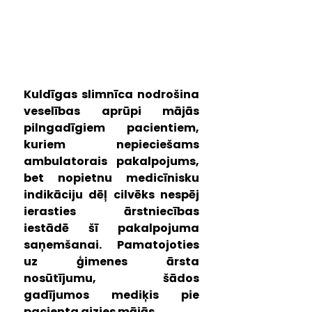
Kuldīgas slimnīca nodrošina 
veselības aprūpi mājās 
pilngadīgiem pacientiem, 
kuriem nepieciešams 
ambulatorais pakalpojums, 
bet nopietnu medicīnisku 
indikāciju dēļ cilvēks nespēj 
ierasties ārstniecības 
iestādē šī pakalpojuma 
saņemšanai. Pamatojoties 
uz ģimenes ārsta 
nosūtījumu, šādos 
gadījumos mediķis pie 
pacienta aizies mājās.