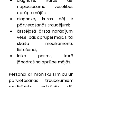
​diagnoze, kuras dēļ 
nepieciešama veselības 
aprūpe mājās;
diagnoze, kuras dēļ ir 
pārvietošanās traucējumi;
ārstējošā ārsta norādījumi 
veselības aprūpei mājās, tai 
skaitā medikamentu 
lietošanai;
laika posms, kurā 
jānodrošina aprūpe mājās.
Personai ar hronisku slimību un 
pārvietošanās traucējumiem 
medicīnisku indikāciju dēļ 
veselības aprūpes 
pakalpojumiem mājās ir līdz 30 
kalendāra dienām.
Pēc izrakstīšanas no 