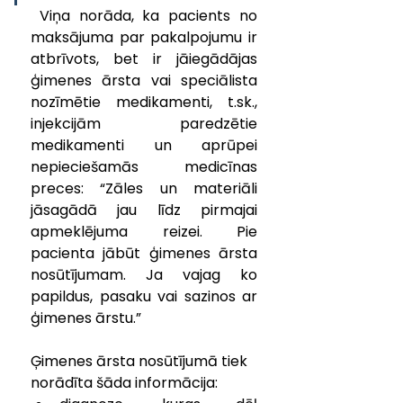
 Viņa norāda, ka pacients no 
maksājuma par pakalpojumu ir 
atbrīvots, bet ir jāiegādājas 
ģimenes ārsta vai speciālista 
nozīmētie medikamenti
, 
t.sk
., 
i
njekcijām paredzētie 
medikamenti un aprūpei 
nepieciešamās medicīnas 
preces: “Zāles un materiāli 
jāsagādā jau līdz pirmajai 
apmeklējuma reizei. Pie 
pacienta jābūt ģimenes ārsta 
nosūtījumam. Ja vajag ko 
papildus, pasaku vai sazinos ar 
ģimenes ārstu.”
​ 
Ģimenes ārsta nosūtījumā tiek 
norādīta šāda informācija: