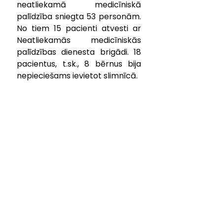
neatliekamā medicīniskā 
palīdzība sniegta 53 personām. 
No tiem 15 pacienti atvesti ar 
Neatliekamās medicīniskās 
palīdzības dienesta brigādi. 18 
pacientus, 
t.sk
., 8 bērnus bija 
nepieciešams ievietot slimnīcā.
KONTAKTINFORMĀCIJA
pasts@kuldigasslimnica.lv
Centrālā reģistratūra:
+371 63 374 000
+371 29 257 192
ADRESE
Aizputes iela 22, Kuldīga,
Kuldīgas novads, LV-3301