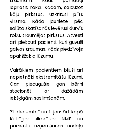
traumām. Kāds pamatīgi 
iegriezis rokā. Kādam, salaužot 
kāju pirkstus, uzkritusi plīts 
virsma. Kāda jauniete pēc 
salūta skatīšanās ievērusi durvīs 
roku, traumējot pirkstus. Atvesti 
arī piekauti pacienti, kuri guvuši 
galvas traumas. Kāds piedzīvojis 
apakšžokļa lūzumu.
Vairākiem pacientiem bijuši arī 
nopietnāki ekstremitāšu lūzumi. 
Gan pieaugušie, gan bērni 
stacionēti ar dažādām 
iekšķīgām saslimšanām.
31. decembrī un 1. janvārī kopā 
Kuldīgas slimnīcas NMP un 
pacientu uzņemšanas nodaļā 