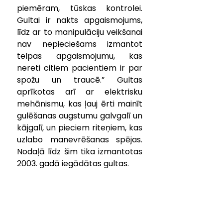
piemēram, tūskas kontrolei. 
Gultai ir nakts apgaismojums, 
līdz ar to manipulāciju veikšanai 
nav nepieciešams izmantot 
telpas apgaismojumu, kas 
nereti citiem pacientiem ir par 
spožu un traucē.” Gultas 
aprīkotas arī ar elektrisku 
mehānismu, kas ļauj ērti mainīt 
gulēšanas augstumu galvgalī un 
kājgalī, un pieciem riteņiem, kas 
uzlabo manevrēšanas spējas. 
Nodaļā līdz šim tika izmantotas 
2003. gadā iegādātas gultas.