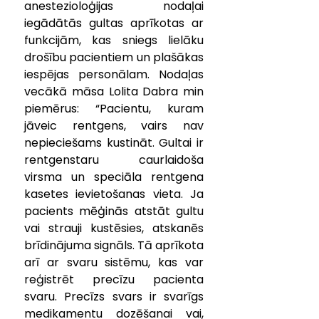
anestezioloģijas nodaļai 
iegādātās gultas aprīkotas ar 
funkcijām, kas sniegs lielāku 
drošību pacientiem un plašākas 
iespējas personālam. Nodaļas 
vecākā māsa Lolita Dabra min 
piemērus: “Pacientu, kuram 
jāveic rentgens, vairs nav 
nepieciešams kustināt. Gultai ir 
rentgenstaru caurlaidoša 
virsma un speciāla rentgena 
kasetes ievietošanas vieta. Ja 
pacients mēģinās atstāt gultu 
vai strauji kustēsies, atskanēs 
brīdinājuma signāls. Tā aprīkota 
arī ar svaru sistēmu, kas var 
reģistrēt precīzu pacienta 
svaru. Precīzs svars ir svarīgs 
medikamentu dozēšanai vai, 