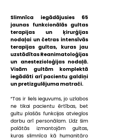
Slimnīca iegādājusies 65 
jaunas funkcionālās gultas 
terapijas un ķirurģijas 
nodaļai un četras intensīvās 
terapijas gultas, kuras jau 
uzstādītas Reanimatoloģijas 
un anestezioloģijas nodaļā. 
Visām gultām komplektā 
iegādāti arī pacientu galdiņi 
un pretizgulējuma matrači.
“Tas ir liels ieguvums, jo uzlabos 
ne tikai pacientu ērtības, bet 
gultu plašās funkcijas atvieglos 
darbu arī personālam. Līdz šim 
palātās izmantojām gultas, 
kuras slimnīca kā humanitāro 