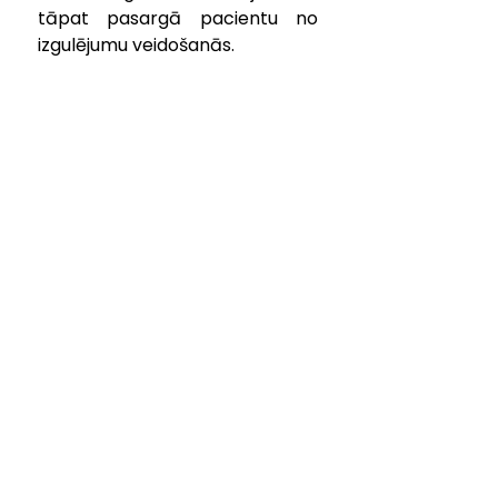
tāpat pasargā pacientu no 
izgulējumu veidošanās.
Čehijā ražotos gultu komplektus 
slimnīcai piegādāja SIA “Arbor 
Medical Korporācija“ par kopējo 
summu 198 281,49 EUR (t.sk. 
PVN), no kuriem 85% ir ERAF 
līdzfinansējums, 9% valsts 
budžeta dotācija un 6% Kuldīgas 
slimnīcas finansējums. Gultas 
iegādātas projekta “Tehnoloģiju 
iegāde SIA “Kuldīgas slimnīca” 
un SIA “Liepājas reģionālā 
slimnīca”, uzlabojot veselības 
aprūpes pakalpojumu 
pieejamību un kvalitāti 
Kurzemes iedzīvotājiem” 