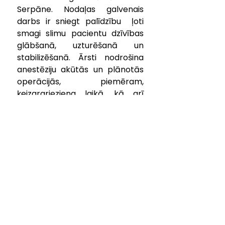
Serpāne. Nodaļas galvenais 
darbs ir sniegt palīdzību  ļoti 
smagi slimu pacientu dzīvības 
glābšanā, uzturēšanā un  
stabilizēšanā. Ārsti nodrošina 
anestēziju akūtās un plānotās 
operācijās,  piemēram, 
ķeizargrieziena laikā, kā arī 
diagnostiskās manipulācijās,  
piemēram, endoskopijas laikā.
Slimnīcā pieejama arī epidurālā  
atsāpināšana dzemdību laikā. 
Ārsti konsultē pacientus pirms 
plānveida  operācijām, kā arī 
novērtē citās slimnīcas nodaļās 
esošo pacientu  stāvokli un 
vajadzības gadījumā sniedz 
rekomendācijas kolēģiem par  