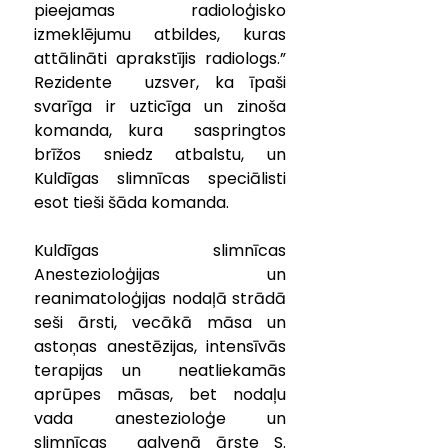
pieejamas radioloģisko  
izmeklējumu atbildes, kuras 
attālināti aprakstījis radiologs.” 
Rezidente  uzsver, ka īpaši 
svarīga ir uzticīga un zinoša 
komanda, kura  saspringtos 
brīžos sniedz atbalstu, un 
Kuldīgas slimnīcas speciālisti  
esot tieši šāda komanda.
Kuldīgas slimnīcas 
Anestezioloģijas un 
reanimatoloģijas nodaļā strādā  
seši ārsti, vecākā māsa un 
astoņas anestēzijas, intensīvās 
terapijas un  neatliekamās 
aprūpes māsas, bet nodaļu 
vada anestezioloģe un 
slimnīcas  galvenā ārste S. 