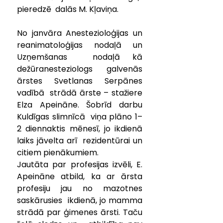
pieredzē  dalās M. Kļaviņa.
No janvāra Anestezioloģijas un 
reanimatoloģijas nodaļā un 
Uzņemšanas  nodaļā kā 
dežūranesteziologs galvenās 
ārstes Svetlanas Serpānes 
vadībā  strādā ārste – stažiere 
Elza Apeināne. Šobrīd darbu 
Kuldīgas slimnīcā  viņa plāno 1–
2 diennaktis mēnesī, jo ikdienā 
laiks jāvelta arī  rezidentūrai un 
citiem pienākumiem.
Jautāta par profesijas izvēli, E.  
Apeināne atbild, ka ar ārsta 
profesiju jau no mazotnes 
saskārusies  ikdienā, jo mamma 
strādā par ģimenes ārsti. Taču 