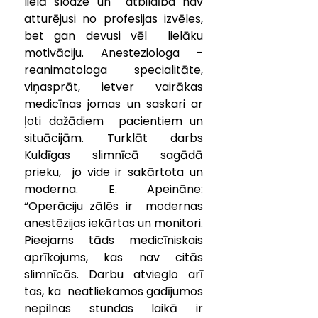
lielā slodze un  atbildība nav 
atturējusi no profesijas izvēles, 
bet gan devusi vēl  lielāku 
motivāciju. Anesteziologa – 
reanimatologa specialitāte,  
viņasprāt, ietver vairākas 
medicīnas jomas un saskari ar 
ļoti dažādiem  pacientiem un 
situācijām. Turklāt darbs 
Kuldīgas slimnīcā sagādā 
prieku,  jo vide ir sakārtota un 
moderna. E. Apeināne: 
“Operāciju zālēs ir  modernas 
anestēzijas iekārtas un monitori. 
Pieejams tāds medicīniskais  
aprīkojums, kas nav citās 
slimnīcās. Darbu atvieglo arī 
tas, ka  neatliekamos gadījumos 
nepilnas stundas laikā ir 