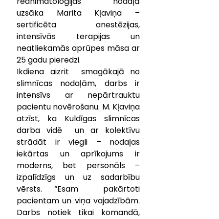
reanimatoloģijas nodaļā  
uzsāka Marita Kļaviņa – 
sertificēta anestēzijas, 
intensīvās terapijas un  
neatliekamās aprūpes māsa ar 
25 gadu pieredzi.
Ikdiena aizrit  smagākajā no 
slimnīcas nodaļām, darbs ir 
intensīvs ar nepārtrauktu  
pacientu novērošanu. M. Kļaviņa 
atzīst, ka Kuldīgas slimnīcas 
darba vidē  un ar kolektīvu 
strādāt ir viegli – nodaļas 
iekārtas un aprīkojums ir  
moderns, bet personāls – 
izpalīdzīgs un uz sadarbību 
vērsts. “Esam  pakārtoti 
pacientam un viņa vajadzībām. 
Darbs notiek tikai komandā,  