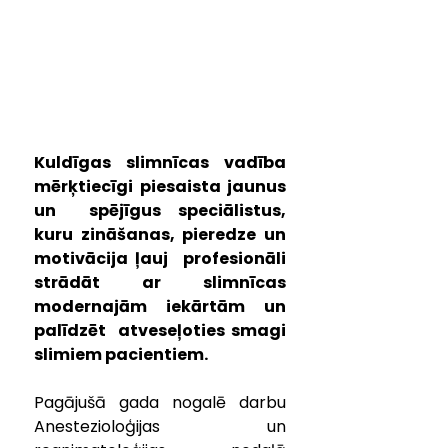
Kuldīgas slimnīcas vadība 
mērķtiecīgi piesaista jaunus 
un  spējīgus speciālistus, 
kuru zināšanas, pieredze un 
motivācija ļauj  profesionāli 
strādāt ar slimnīcas 
modernajām iekārtām un 
palīdzēt  atveseļoties smagi 
slimiem pacientiem.
Pagājušā gada nogalē darbu 
Anestezioloģijas un 