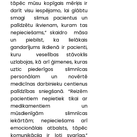
tāpēc mūsu kopīgais mērķis ir 
darīt visu iespējamo, lai glābtu 
smagi  slimus pacientus un 
palīdzētu ikvienam, kuram tas 
nepieciešams,” skaidro  māsa 
un piebilst, ka lielākais 
gandarījums ikdienā ir pacienti, 
kuru  veselības stāvoklis 
uzlabojas, kā arī ģimenes, kuras 
uztic piederīgos  slimnīcas 
personālam un novērtē 
medicīnas darbinieku centienus  
palīdzības sniegšanā. “Reizēm 
pacientiem nepietiek tikai ar  
medikamentiem un 
mūsdienīgām slimnīcas 
iekārtām; nepieciešams arī  
emocionālais atbalsts, tāpēc 
komunikācija ir ļoti svarīga,” 