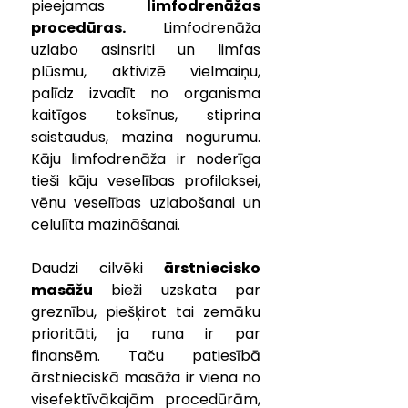
pieejamas 
limfodrenāžas 
procedūras.
 Limfodrenāža 
uzlabo asinsriti un limfas 
plūsmu, aktivizē vielmaiņu, 
palīdz izvadīt no organisma 
kaitīgos toksīnus, stiprina 
saistaudus, mazina nogurumu. 
Kāju limfodrenāža ir noderīga 
tieši kāju veselības profilaksei, 
vēnu veselības uzlabošanai un 
celulīta mazināšanai.
Daudzi cilvēki 
ārstniecisko 
masāžu
 bieži uzskata par 
greznību, piešķirot tai zemāku 
prioritāti, ja runa ir par 
finansēm. Taču patiesībā 
ārstnieciskā masāža ir viena no 
visefektīvākajām procedūrām, 