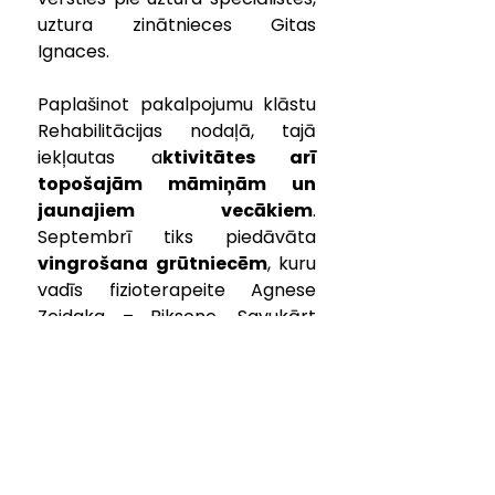
uztura zinātnieces Gitas 
Ignaces. 
Paplašinot pakalpojumu klāstu 
Rehabilitācijas nodaļā, tajā 
iekļautas a
ktivitātes arī 
topošajām māmiņām un 
jaunajiem vecākiem
. 
Septembrī tiks piedāvāta 
vingrošana grūtniecēm
, kuru 
vadīs fizioterapeite Agnese 
Zeidaka – Biksone. Savukārt 
fizioterapeite Patrīcija Diāna 
Fogele gan jaunos, gan topošos 
vecākus gaida uz 
mazuļa 
handlinga nodarbību
. Tā ir 
metode, kas māca, kā pareizi 
turēt, celt, velt, ģērbt mazuli, lai 