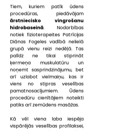
Tiem, kuriem patīk ūdens 
procedūras, piedāvājam 
ārstniecisko vingrošanu 
hidrobaseinā
. Nodarbības 
notiek fizioterapeites Patrīcijas 
Diānas Fogeles vadībā nelielā 
grupā vienu reizi nedēļā. Tas 
palīdz ne tikai stiprināt 
ķermeņa muskulatūru un 
noņemt sasprindzinājumu, bet 
arī uzlabot vielmaiņu, kas ir 
viens no stipras veselības 
pamatnosacījumiem. Ūdens 
procedūru cienītājiem noteikti 
patiks arī zemūdens masāžas.
Kā vēl viena laba iespēja 
vispārējās veselības profilaksei, 