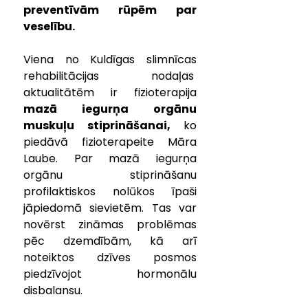
preventīvām rūpēm par 
veselību.
Viena no Kuldīgas slimnīcas 
rehabilitācijas nodaļas  
aktualitātēm ir fizioterapija 
mazā iegurņa orgānu 
muskuļu stiprināšanai,
 ko 
piedāvā fizioterapeite Māra 
Laube. Par mazā iegurņa 
orgānu stiprināšanu 
profilaktiskos nolūkos īpaši 
jāpiedomā sievietēm. Tas var 
novērst zināmas problēmas 
pēc dzemdībām, kā arī 
noteiktos dzīves posmos 
piedzīvojot hormonālu 
disbalansu.