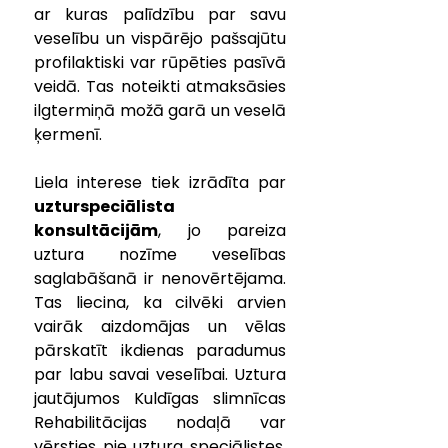
ar kuras palīdzību par savu 
veselību un vispārējo pašsajūtu 
profilaktiski var rūpēties pasīvā 
veidā. Tas noteikti atmaksāsies 
ilgtermiņā možā garā un veselā 
ķermenī.
Liela interese tiek izrādīta par 
uzturspeciālista 
konsultācijām
, jo pareiza 
uztura nozīme veselības 
saglabāšanā ir nenovērtējama. 
Tas liecina, ka cilvēki arvien 
vairāk aizdomājas un vēlas 
pārskatīt ikdienas paradumus 
par labu savai veselībai. Uztura 
jautājumos Kuldīgas slimnīcas 
Rehabilitācijas nodaļā var 
vērsties pie uztura speciālistes, 