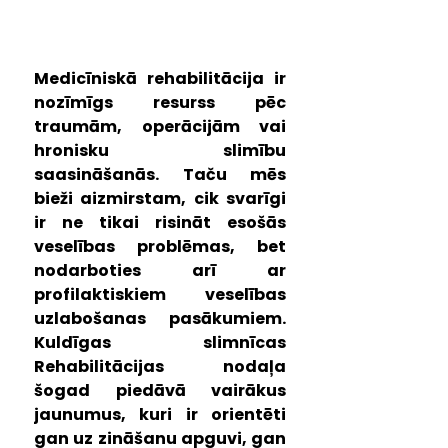
Medicīniskā rehabilitācija ir 
nozīmīgs resurss pēc 
traumām, operācijām vai 
hronisku slimību 
saasināšanās. Taču mēs 
bieži aizmirstam, cik svarīgi 
ir ne tikai risināt esošās 
veselības problēmas, bet 
nodarboties arī ar 
profilaktiskiem veselības 
uzlabošanas pasākumiem. 
Kuldīgas slimnīcas 
Rehabilitācijas nodaļa 
šogad piedāvā vairākus 
jaunumus, kuri ir orientēti 
gan uz zināšanu apguvi, gan 