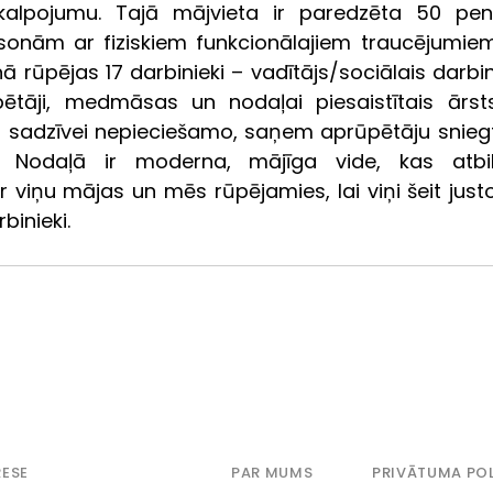
kalpojumu.
Tajā mājvieta ir paredzēta 50 pen
nām ar fiziskiem funkcionālajiem traucējumiem.
ā rūpējas 17 darbinieki – vadītājs/sociālais darbini
ētāji, medmāsas un nodaļai piesaistītais ārsts. 
su sadzīvei nepieciešamo, saņem aprūpētāju sniegt
. Nodaļā ir moderna, mājīga vide, kas atbils
r viņu mājas un mēs rūpējamies, lai viņi šeit justo
inieki. 
ESE
PAR MUMS
PRIVĀTUMA POL