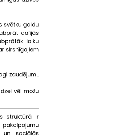
s svētku galdu 
bprāt dalījās 
bprātāk laiku 
r sirsnīgajiem 
agi zaudējumi, 
dzei vēl možu 
o pakalpojumu 
 un sociālās 