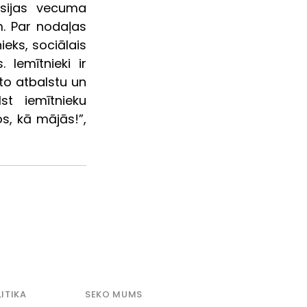
sijas vecuma 
 Par nodaļas 
eks, sociālais 
Iemītnieki ir 
o atbalstu un 
t iemītnieku 
s, kā mājās!”, 
ITIKA
SEKO MUMS