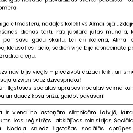
apmērā. 
īgo atmosfēru, nodaļas kolektīvs Almai bija uzklāji
anas dienas torti. Pati jubilāre jutās mundra, la
 par savu gadu skaitu. Lai arī ikdienā, Alma la
 klausoties radio, šodien viņa bija iepriecināta pa
rādīto cieņu. 
 nav bijis viegls – piedzīvoti dažādi laiki, arī sm
seja aizvien pauž dzīvesprieku! 
 un Ilgstošās sociālās aprūpes nodaļas saime kun
bu un daudz košu brīžu, gaidot pavasari!   
ums, kas reģistrēts Labklājības ministrijas Sociāl
rā. Nodaļa sniedz ilgstošas sociālās aprūpes