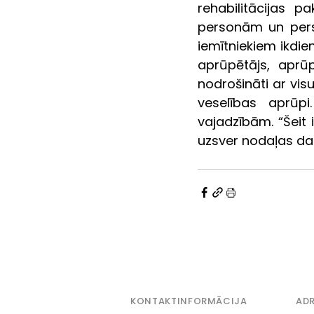
rehabilitācijas pa
personām un perso
iemītniekiem ikdien
aprūpētājs, aprūp
nodrošināti ar vi
veselības aprūpi
vajadzībām. “Šeit i
uzsver nodaļas darb
KONTAKTINFORMĀCIJA
ADR