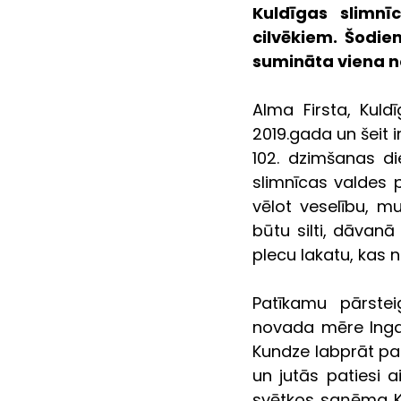
Kuldīgas slimnī
cilvēkiem. Šodien
sumināta viena n
Alma Firsta, Kuld
2019.gada un šeit i
102. dzimšanas di
slimnīcas valdes p
vēlot veselību, m
būtu silti, dāvan
plecu lakatu, kas 
Patīkamu pārste
novada mēre Inga B
Kundze labprāt pas
un jutās patiesi a
svētkos saņēma Ku