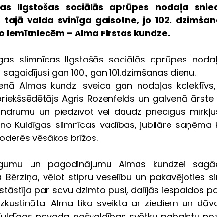
cas Ilgstošas sociālās aprūpes nodaļa snie
 tajā valda svinīga gaisotne, jo 102. dzimšana
o iemītniecēm – Alma Firstas kundze.
īgas slimnīcas Ilgstošās sociālās aprūpes nodaļ
r sagaidījusi gan 100., gan 101.dzimšanas dienu. 
enā Almas kundzi sveica gan nodaļas kolektīvs,
riekšsēdētājs Agris Rozenfelds un galvenā ārste A
undrumu un piedzīvot vēl daudz priecīgus mirkļus
ā no Kuldīgas slimnīcas vadības, jubilāre saņēma
noderēs vēsākos brīžos. 
igumu un pagodinājumu Almas kundzei sagādā
ērziņa, vēlot stipru veselību un pakavējoties sir
tāstīja par savu dzimto pusi, dalījās iespaidos pa
izkustināta. Alma tika sveikta ar ziediem un dāva
ldīgas novada pašvaldības svētku pabalstu nozī