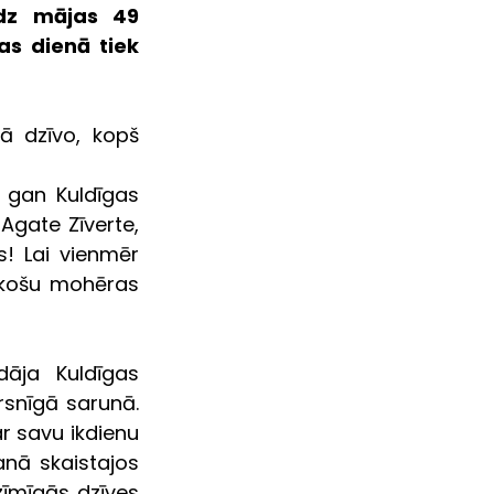
dz mājas 49 
s dienā tiek 
ā dzīvo, kopš 
 gan Kuldīgas 
gate Zīverte, 
! Lai vienmēr 
 košu mohēras 
ja Kuldīgas 
snīgā sarunā. 
r savu ikdienu 
nā skaistajos 
mīgās dzīves 