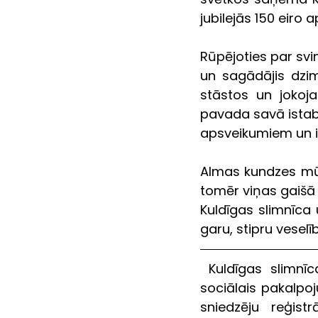
jubilejās 150 eiro 
Rūpējoties par svin
un sagādājis dzimš
stāstos un jokoja
pavada savā istabā,
apsveikumiem un iz
Almas kundzes mūžs
tomēr viņas gaišā 
Kuldīgas slimnīca
garu, stipru veselī
 Kuldīgas slimnīca ir viena no astoņām slimnīcām Latvijā, kuras struktūrā ir 
sociālais pakalpoj
sniedzēju reģist