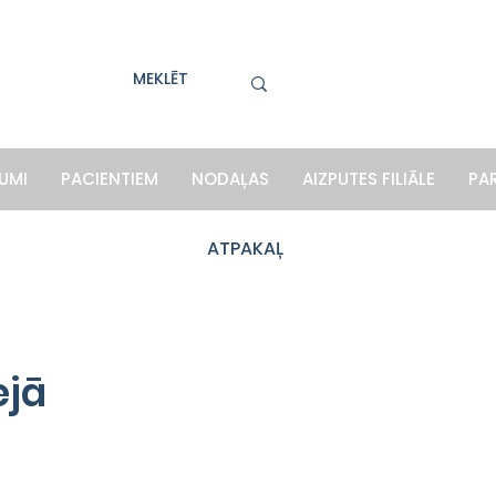
UMI
PACIENTIEM
NODAĻAS
AIZPUTES FILIĀLE
PA
ATPAKAĻ
ejā