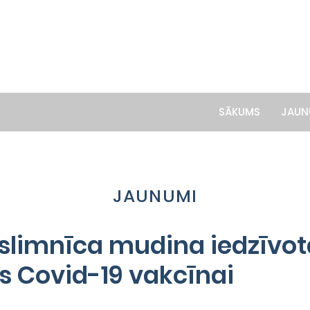
SĀKUMS
JAUN
JAUNUMI
 slimnīca mudina iedzīvot
es Covid-19 vakcīnai