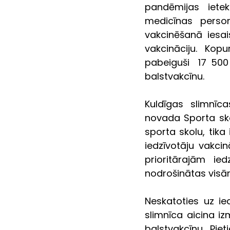
pandēmijas ietek
medicīnas person
vakcinēšanā iesai
vakcināciju. Kop
pabeiguši  17 500
balstvakcī
Kuldīgas slimnīca
novada Sporta sko
sporta skolu, tika
iedzīvotāju vakcin
prioritārajām ie
nodrošinātas visā
Neskatoties uz ie
slimnīca aicina iz
balstvakcīnu. Pie