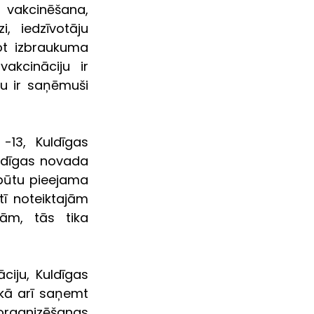
akcinēšana,  
 iedzīvotāju 
ot izbraukuma 
akcināciju ir 
u ir saņēmuši 
                                                                                             
-13, Kuldīgas 
ldīgas novada 
būtu pieejama 
ī noteiktajām 
ām, tās tika 
iju, Kuldīgas 
kā arī saņemt 
organizēšanas 