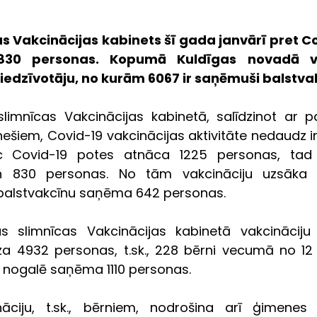
s Vakcinācijas kabinets šī gada janvārī pret Co
 830 personas. Kopumā Kuldīgas novadā vak
 iedzīvotāju, no kurām 6067 ir saņēmuši balstva
slimnīcas Vakcinācijas kabinetā, salīdzinot ar 
šiem, Covid-19 vakcinācijas aktivitāte nedaudz ir 
 Covid-19 potes atnāca 1225 personas, tad j
en 830 personas. No tām vakcināciju uzsāka 
 balstvakcīnu saņēma 642 personas.  
as slimnīcas Vakcinācijas kabinetā vakcināciju
a 4932 personas, t.sk., 228 bērni vecumā no 12 
 nogalē saņēma 1110 personas. 
nāciju, t.sk., bērniem, nodrošina arī ģimenes 