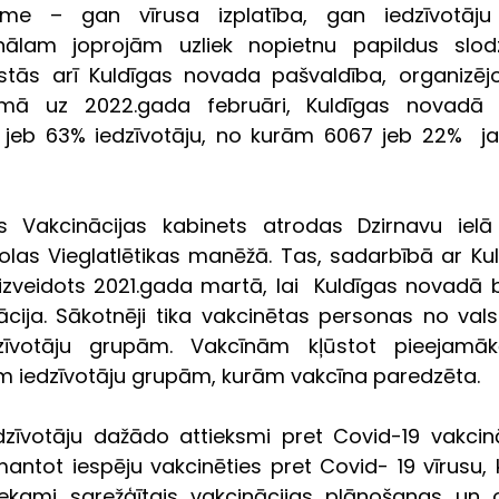
me – gan vīrusa izplatība, gan iedzīvotāju v
ālam joprojām uzliek nopietnu papildus slodzi,
stās arī Kuldīgas novada pašvaldība, organizēj
umā uz 2022.gada februāri,
Kuldīgas novadā v
 jeb 63% iedzīvotāju, no kurām 6067 jeb 22%  ja
nu.                                                                                          
s Vakcinācijas kabinets atrodas Dzirnavu ielā 
las Vieglatlētikas manēžā. Tas, sadarbībā ar Ku
 izveidots 2021.gada martā, lai  Kuldīgas novadā 
ācija. Sākotnēji tika vakcinētas personas no valst
dzīvotāju grupām. Vakcīnām kļūstot pieejamāk
m iedzīvotāju grupām, kurām vakcīna paredzēta. 
dzīvotāju dažādo attieksmi pret Covid-19 vakcināc
mantot iespēju vakcinēties pret Covid- 19 vīrusu, 
tiekami sarežģītais vakcinācijas plānošanas un 