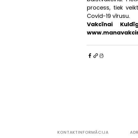
process, tiek veik
Covid-19 vīrusu. 
Vakcīnai Kuldī
www.manavakcina.
KONTAKTINFORMĀCIJA
ADR