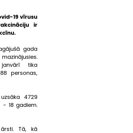
vid-19 vīrusu 
cināciju ir 
kcīnu. 
pagājušā gada 
mazinājusies. 
anvārī  tika 
88 personas, 
 uzsāka 4729 
 - 18 gadiem. 
ārsti. Tā, kā 