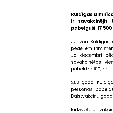
Kuldīgas slimnīca
ir savakcinējis
pabeiguši  17 500
Janvārī Kuldīgas 
pēdējiem trim mēne
Ja decembrī pēc
savakcinētas vi
pabeidza 100, bet
2021.gadā Kuldīg
personas, pabeidz
Balstvakcīnu gada
Iedzīvotāju vakci