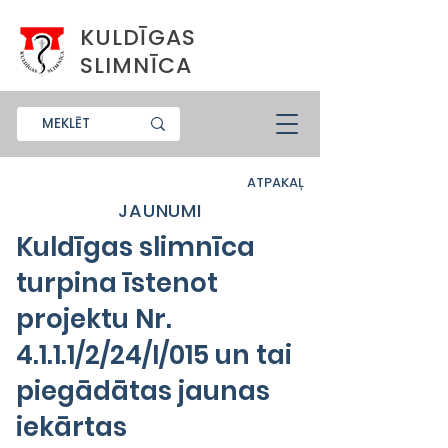
KULDĪGAS
SLIMNĪCA
ATPAKAĻ
JAUNUMI
Kuldīgas slimnīca
turpina īstenot
projektu Nr.
4.1.1.1/2/24/I/015 un tai
piegādātas jaunas
iekārtas