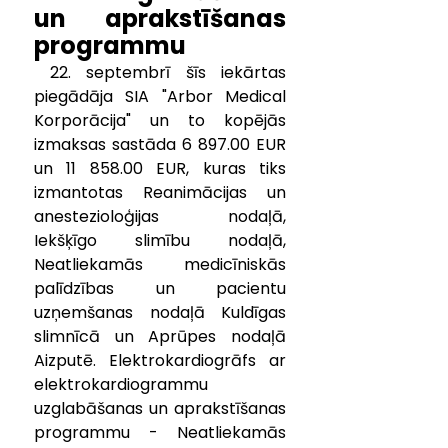
un aprakstīšanas 
programmu
 22. septembrī šīs iekārtas 
piegādāja SIA "Arbor Medical 
Korporācija" un to kopējās 
izmaksas sastāda 6 897.00 EUR 
un 11 858.00 EUR, kuras tiks 
izmantotas Reanimācijas un 
anestezioloģijas nodaļā, 
Iekšķīgo slimību nodaļā, 
Neatliekamās medicīniskās 
palīdzības un pacientu 
uzņemšanas nodaļā Kuldīgas 
slimnīcā un Aprūpes nodaļā 
Aizputē. 
Elektrokardiogrāfs ar 
elektrokardiogrammu 
uzglabāšanas un aprakstīšanas 
programmu - 
Neatliekamās 