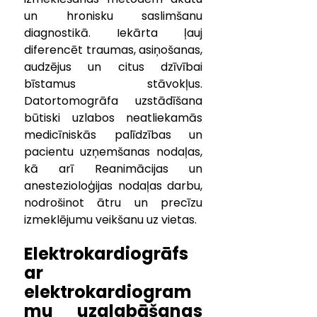
un hronisku saslimšanu 
diagnostikā. Iekārta ļauj 
diferencēt traumas, asiņošanas, 
audzējus un citus dzīvībai 
bīstamus stāvokļus. 
Datortomogrāfa uzstādīšana 
būtiski uzlabos neatliekamās 
medicīniskās palīdzības un 
pacientu uzņemšanas nodaļas, 
kā arī Reanimācijas un 
anestezioloģijas nodaļas darbu, 
nodrošinot ātru un precīzu 
izmeklējumu veikšanu uz vietas.
Elektrokardiogrāfs 
ar 
elektrokardiogram
mu uzglabāšanas 