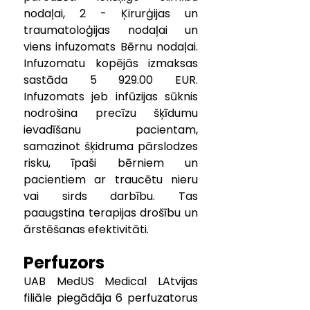
nodaļai, 2 - Ķirurģijas un 
traumatoloģijas nodaļai un 
viens infuzomats Bērnu nodaļai. 
Infuzomatu kopējās izmaksas 
sastāda 5 929.00 EUR. 
Infuzomats jeb infūzijas sūknis 
nodrošina precīzu šķīdumu 
ievadīšanu pacientam, 
samazinot šķidruma pārslodzes 
risku, īpaši bērniem un 
pacientiem ar traucētu nieru 
vai sirds darbību. Tas 
paaugstina terapijas drošību un 
ārstēšanas efektivitāti.
Perfuzors
UAB MedUS Medical LAtvijas 
filiāle piegādāja 6 perfuzatorus 