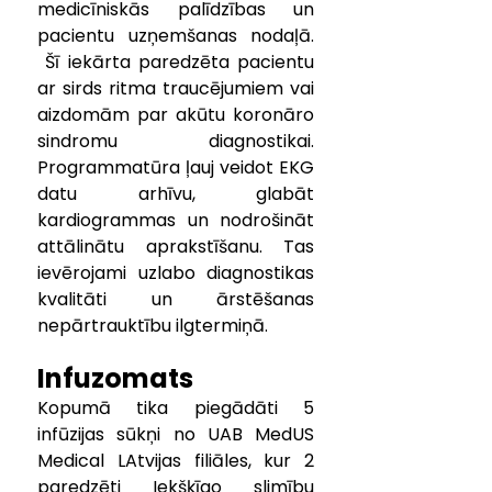
medicīniskās palīdzības un 
pacientu uzņemšanas nodaļā. 
Šī iekārta paredzēta pacientu 
ar sirds ritma traucējumiem vai 
aizdomām par akūtu koronāro 
sindromu diagnostikai. 
Programmatūra ļauj veidot EKG 
datu arhīvu, glabāt 
kardiogrammas un nodrošināt 
attālinātu aprakstīšanu. Tas 
ievērojami uzlabo diagnostikas 
kvalitāti un ārstēšanas 
nepārtrauktību ilgtermiņā.
Infuzomats
Kopumā tika piegādāti 5 
infūzijas sūkņi no UAB MedUS 
Medical LAtvijas filiāles, kur 2 
paredzēti Iekšķīgo slimību 