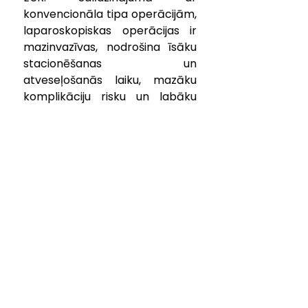
konvencionāla tipa operācijām, 
laparoskopiskas operācijas ir 
mazinvazīvas, nodrošina īsāku 
stacionēšanas un 
atveseļošanās laiku, mazāku 
komplikāciju risku un labāku 
kosmētisko rezultātu. Tās ļauj 
samazināt kopējās veselības 
aprūpes izmaksas un palielina 
pacientu drošību.
Spirogrāfs
SIA "Arbor Medical Korporācija" 
22. septembrī piegādātais 
spirogrāfs 3 025.00 EUR vērtībā 
nonāca Pulmonologa kabinetā. 
Spirogrāfs ir iekārta elpošanas 
funkcijas novērtēšanai pirms un 