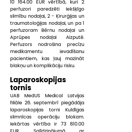
10 164.00 EUR vērtībā, kuri 2 
perfuzori paredzēti Iekšķīgo 
slimību nodaļai, 2 - Ķirurģijas un 
traumatoloģijas nodaļai, un pa 1 
perfuzoram Bērnu nodaļai un 
Aprūpes nodaļai Aizputē. 
Perfuzors nodrošina precīzu 
medikamentu ievadīšanu 
pacientiem, kas ļauj mazināt 
blakņu un komplikāciju risku.
Laparoskopijas 
tornis
UAB MedUS Medical Latvijas 
filiāle 26. septembrī piegādāja 
laparoskopijas torni Kuldīgas 
slimnīcas operāciju blokam. 
Iekārtas vērtība ir 73 810.00 
EUR. Salīdzinājumā ar 