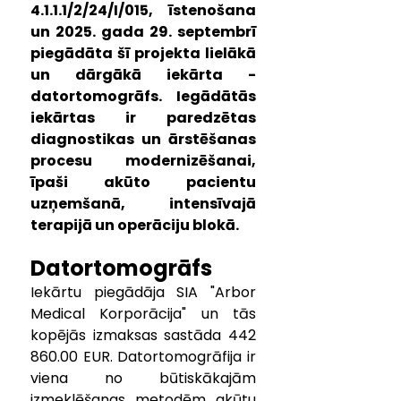
4.1.1.1/2/24/I/015, īstenošana 
un 2025. gada 29. septembrī 
piegādāta šī projekta lielākā 
un dārgākā iekārta - 
datortomogrāfs.
Iegādātās 
iekārtas ir paredzētas 
diagnostikas un ārstēšanas 
procesu modernizēšanai, 
īpaši akūto pacientu 
uzņemšanā, intensīvajā 
terapijā un operāciju blokā.
Datortomogrāfs
Iekārtu piegādāja SIA "Arbor 
Medical Korporācija" un tās 
kopējās izmaksas sastāda 442 
860.00 EUR. Datortomogrāfija ir 
viena no būtiskākajām 
izmeklēšanas metodēm akūtu 