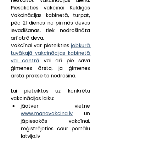
neskaitot vakcinācijas dienu.
Piesakoties vakcīnai Kuldīgas 
Vakcinācijas kabinetā, turpat, 
pēc 21 dienas no pirmās devas 
ievadīšanas, tiek nodrošināta 
arī otrā deva. 
Vakcīnai var pieteikties 
jebkurā 
tuvākajā vakcinācijas kabinetā 
vai centrā
 vai arī pie sava 
ģimenes ārsta, ja ģimenes 
ārsta prakse to nodrošina.
Lai pieteiktos uz konkrētu 
vakcinācijas laiku:
jāatver vietne 
www.manavakcina.lv
 un 
jāpiesakās vakcīnai, 
reģistrējoties caur portālu 
latvija.lv  