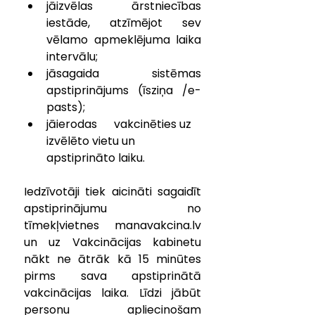
jāizvēlas ārstniecības 
iestāde, atzīmējot sev 
vēlamo apmeklējuma laika 
intervālu;
jāsagaida      sistēmas 
apstiprinājums (īsziņa /e-
pasts);
jāierodas      vakcinēties uz 
izvēlēto vietu un 
apstiprināto laiku.
Iedzīvotāji tiek aicināti sagaidīt 
apstiprinājumu no 
tīmekļvietnes manavakcina.lv 
un uz Vakcinācijas kabinetu 
nākt ne ātrāk kā 15 minūtes 
pirms sava apstiprinātā 
vakcinācijas laika. Līdzi jābūt 
personu apliecinošam 