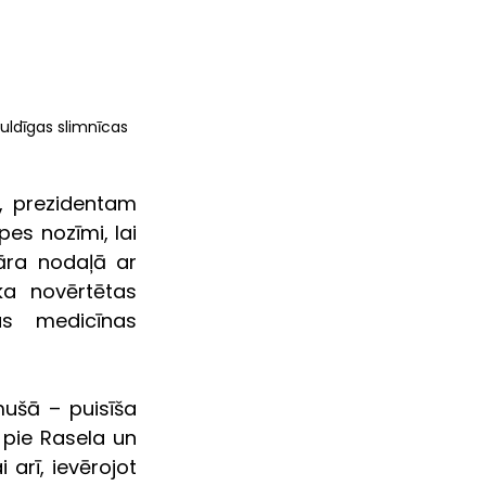
Kuldīgas slimnīcas 
, prezidentam 
es nozīmi, lai 
āra nodaļā ar 
a novērtētas 
as medicīnas 
mušā – puisīša 
pie Rasela un 
arī, ievērojot 