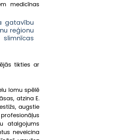
em medicīnas 
a gatavību 
nu reģionu 
 slimnīcas 
ās tikties ar 
lu lomu spēlē 
sas, atzina E. 
stižs, augstie 
rofesionāļus 
u atalgojums 
ntus neveicina 