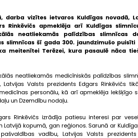
ā, darba vizītes ietvaros Kuldīgas novadā, Lat
s Rinkēvičs apmeklēja arī Kuldīgas slimnīcu
kālās neatliekamās palīdzības slimnīcas da
s slimnīcas šī gada 300. jaundzimušo puisīti R
a meitenītei Terēzei, kura pasaulē nāca tieš
okālās neatliekamās medicīniskās palīdzības slimn
 Latvijas Valsts prezidents Edgars Rinkēvičs tikā
medicīnas personālu, kā arī apmeklēja Iekšķīgo sl
daļu un Dzemdību nodaļu. 
gars Rinkēvičs izrādīja patiesu interesi par vese
 Latvijā kopumā, gan reģionos. Sarunā ar Kuldīgas
pašvaldības vadību, Latvijas Valsts prezidents