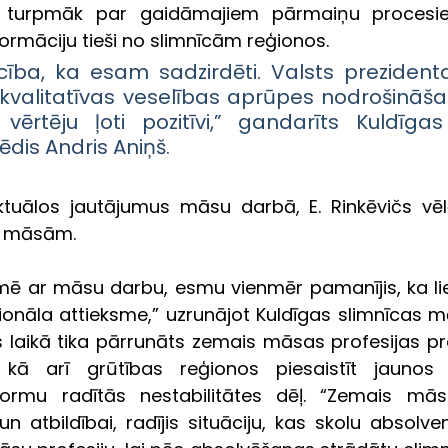
un turpmāk par gaidāmajiem pārmaiņu procesi
rmāciju tieši no slimnīcām reģionos. 
cība, ka esam sadzirdēti. Valsts prezident
 kvalitatīvas veselības aprūpes nodrošināša
 vērtēju ļoti pozitīvi,” gandarīts Kuldīgas
ēdis Andris Aniņš.
ktuālos jautājumus māsu darbā, E. Rinkēvičs vēlēj
s māsām. 
ē ar māsu darbu, esmu vienmēr pamanījis, ka lie
ionāla attieksme,” uzrunājot Kuldīgas slimnīcas mā
s laikā tika pārrunāts zemais māsas profesijas pre
, kā arī grūtības reģionos piesaistīt jaunos p
rmu radītās nestabilitātes dēļ. “Zemais mās
un atbildībai, radījis situāciju, kas skolu absolve