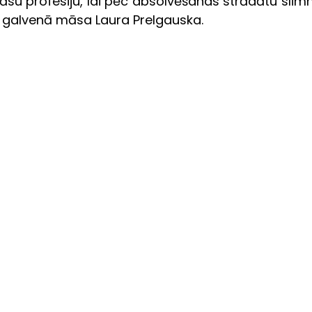
āsu profesiju, lai pēc absolvēšanas strādātu slimn
s galvenā māsa Laura Prelgauska.