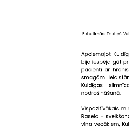
Foto: Ilmārs Znotiņš. Va
Apciemojot Kuldīg
bija iespēja gūt p
pacienti ar hroni
smagām ielaistām
Kuldīgas slimnīc
nodrošināšanā.
Vispozitīvākais mi
Rasela – sveikšan
viņa vecākiem, Kul