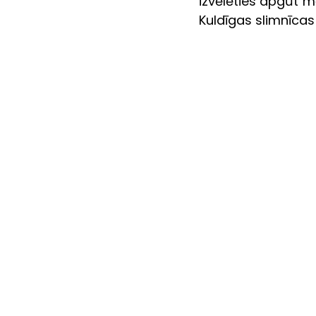
izvēlēties apgūt m
Kuldīgas slimnīca