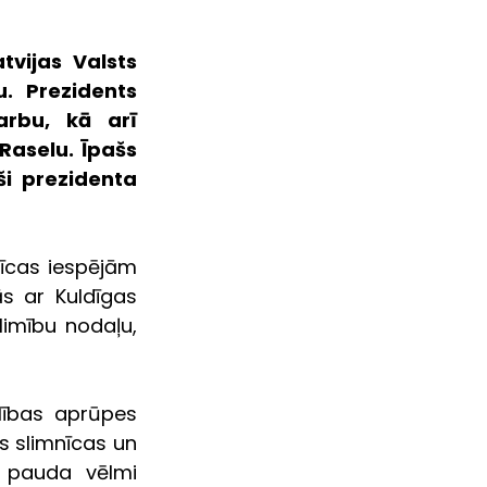
vijas Valsts 
. Prezidents 
rbu, kā arī 
aselu. Īpašs 
i prezidenta 
īcas iespējām 
s ar Kuldīgas 
imību nodaļu, 
lības aprūpes 
 slimnīcas un 
 pauda vēlmi 