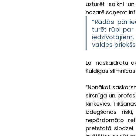
uzturēt saikni 
nozarē saņemt info
“Radās pārlie
turēt rūpi par
iedzīvotājiem,
valdes priekšs
Lai noskaidrotu a
Kuldīgas slimnīca
“Nonākot saskarsm
sirsnīga un profes
Rinkēvičs. Tikšanā
izdegšanas riski
nepārdomāto refo
pretstatā slodzei 