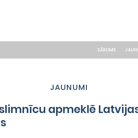
SĀKUMS
JAUN
JAUNUMI
slimnīcu apmeklē Latvijas
ts