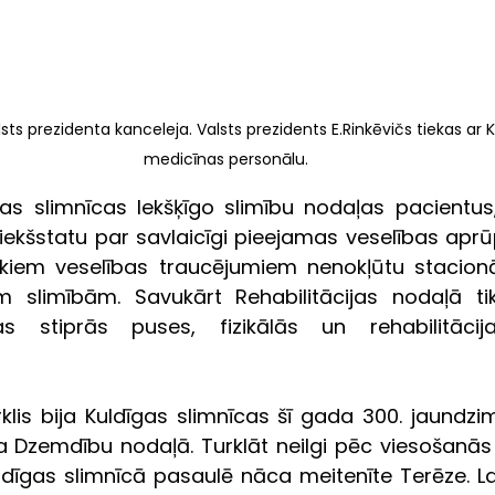
lsts prezidenta kanceleja. Valsts prezidents E.Rinkēvičs tiekas ar 
medicīnas personālu.
as slimnīcas Iekšķīgo slimību nodaļas pacientus
riekšstatu par savlaicīgi pieejamas veselības aprūp
skiem veselības traucējumiem nenokļūtu stacion
 slimībām. Savukārt Rehabilitācijas nodaļā tik
as stiprās puses, fizikālās un rehabilitācij
rklis bija Kuldīgas slimnīcas šī gada 300. jaundzi
a Dzemdību nodaļā. Turklāt neilgi pēc viesošanās 
dīgas slimnīcā pasaulē nāca meitenīte Terēze. Lai 