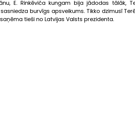
ānu, E. Rinkēviča kungam bija jādodas tālāk, Te
 sasniedza burvīgs apsveikums. Tikko dzimusī Terē
aņēma tieši no Latvijas Valsts prezidenta.