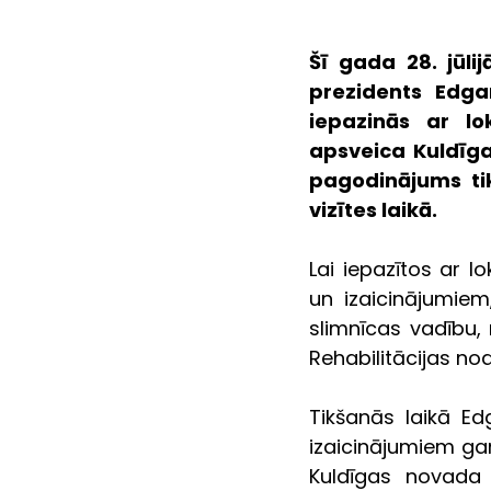
Šī gada 28. jūlij
prezidents Edgar
iepazinās ar lo
apsveica Kuldīga
pagodinājums tik
vizītes laikā.  
Lai iepazītos ar l
un izaicinājumiem,
slimnīcas vadību, 
Rehabilitācijas no
Tikšanās laikā Ed
izaicinājumiem gan
Kuldīgas novada 