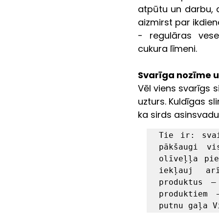
atpūtu un darbu, at
aizmirst par ikdi
- regulāras vese
cukura līmeni.
Svarīga nozīme 
Vēl viens svarīgs 
uzturs. Kuldīgas sl
ka sirds asinsvadu 
Tie ir: sva
pākšaugi vi
olīveļļa pie
iekļauj ar
produktus –
produktiem 
putnu gaļa V