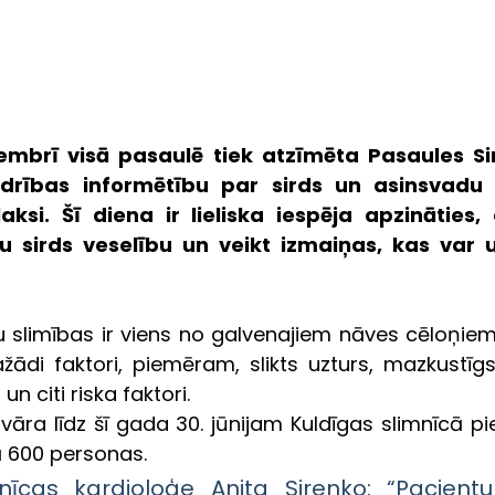
embrī visā pasaulē tiek atzīmēta Pasaules Sird
edrības informētību par sirds un asinsvadu 
aksi. Šī diena ir lieliska iespēja apzināties, c
u sirds veselību un veikt izmaiņas, kas var 
 slimības ir viens no galvenajiem nāves cēloņiem 
ažādi faktori, piemēram, slikts uzturs, mazkustīgs
n citi riska faktori.
āra līdz šī gada 30. jūnijam Kuldīgas slimnīcā pie
ā 600 personas. 
nīcas kardioloģe Anita Sirenko: “Pacientu