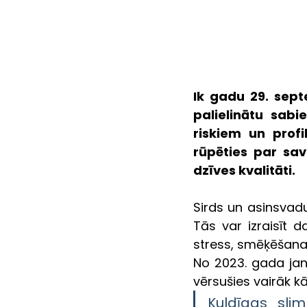
Ik gadu 29. sept
palielinātu sabi
riskiem un profil
rūpēties par sav
dzīves kvalitāti.
Sirds un asinsvadu
Tās var izraisīt d
stress, smēķēšana u
No 2023. gada janv
vērsušies vairāk k
Kuldīgas slim