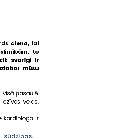
s diena, lai 
slimībām, to 
ik svarīgi ir 
uzlabot mūsu 
visā pasaulē. 
 dzīves veids, 
 kardiologa ir 
 sūdzības, 