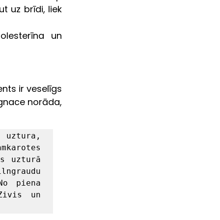
uz brīdi, liek 
lesterīna un 
s ir veselīgs 
Ignace norāda, 
uztura, 
karotes 
s uzturā 
ngraudu 
o piena 
ivis un 