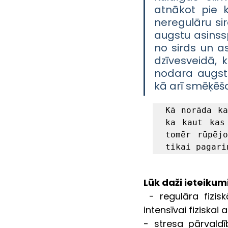
atnākot pie k
neregulāru si
augstu asinssp
no sirds un a
dzīvesveidā, k
nodara augsts
kā arī smēķēš
Kā norāda ka
ka kaut kas
tomēr rūpējo
tikai pagari
Lūk daži ieteikum
- regulāra fizisk
intensīvai fiziskai a
- stresa pārvaldīb