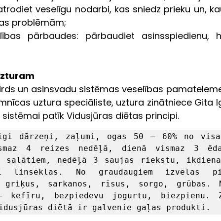
rodiet veselīgu nodarbi, kas sniedz prieku un, kaut 
enas problēmām;
lības pārbaudes: pārbaudiet asinsspiedienu, ho
uzturam
sirds un asinsvadu sistēmas veselības pamatelement
imnīcas uztura speciāliste, uztura zinātniece Gita 
sistēmai patīk Vidusjūras diētas principi. 
igi dārzeņi, zaļumi, ogas 50 – 60% no visa 
smaz 4 reizes nedēļā, dienā vismaz 3 ēdam
 salātiem, nedēļā 3 saujas riekstu, ikdiena
ī linsēklas. No graudaugiem izvēlas pil
 griķus, sarkanos, rīsus, sorgo, grūbas. N
– kefīru, bezpiedevu jogurtu, biezpienu. Z
idusjūras diētā ir galvenie gaļas produkti.