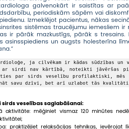
ardiologa galvenokārt ir saistītas ar paāt
rdsdarbību, periodiskām sāpēm vai diskomfor
iedienu. Izmeklējot pacientus, nākas secināt
sinsrites sistēmas traucējumu iemesliem ir
as ir pārāk mazkustīgs, pārāk s tresains. L
 asinsspiediens un augsts holesterīna līmen
ana.”
rdioloģe, ja cilvēkam ir kādas sūdzības un v
 ar sirdi nav kārtībā, noteikti jāvēršas pie
ties par sirds veselību profilaktiski, mēs 
nāt savu dzīvi, bet arī uzlabot tās kvalitāti
i sirds veselības saglabāšanai:
ā aktivitāte: mēģiniet vismaz 120 minūtes nedēļā 
ktivitātei;
a: praktizējiet relaksācijas tehnikas, ievērojat l