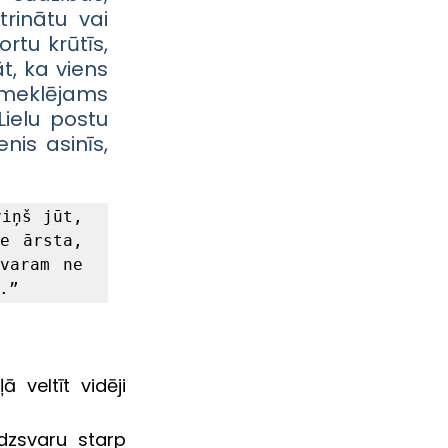
rinātu vai 
tu krūtīs, 
, ka viens 
 meklējams 
ielu postu 
is asinīs, 
iņš jūt, 
 ārsta, 
varam ne 
.”
veltīt vidēji 
īdzsvaru starp 