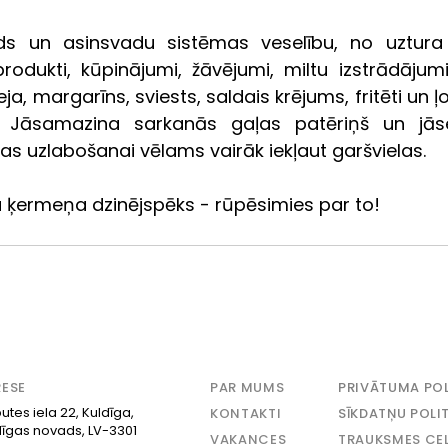
ds un asinsvadu sistēmas veselību, no uztura n
produkti, kūpinājumi, žāvējumi, miltu izstrādājumi,
a, margarīns, sviests, saldais krējums, fritēti un ļot
i. Jāsamazina sarkanās gaļas patēriņš un jāsek
 uzlabošanai vēlams vairāk iekļaut garšvielas.
u ķermeņa dzinējspēks - rūpēsimies par to!
ESE
PAR MUMS
PRIVĀTUMA POL
utes iela 22, Kuldīga,
KONTAKTI
SĪKDATŅU POLI
dīgas novads, LV-3301
VAKANCES
TRAUKSMES CE