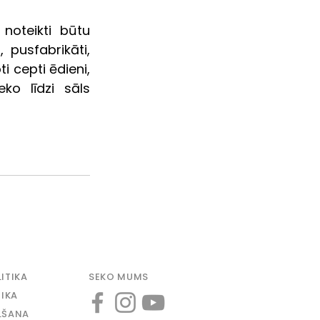
oteikti būtu 
 pusfabrikāti, 
i cepti ēdieni, 
o līdzi sāls 
ITIKA
SEKO MUMS
TIKA
LŠANA