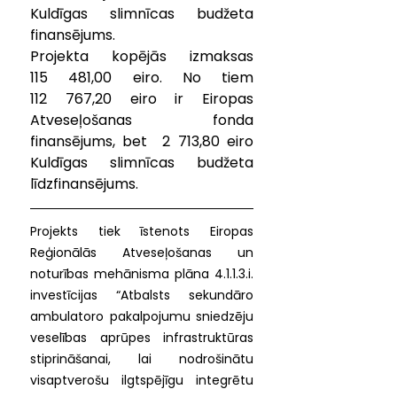
Kuldīgas slimnīcas budžeta 
finansējums.
Projekta kopējās izmaksas 
115 481,00 eiro. No tiem 
112 767,20 eiro ir Eiropas 
Atveseļošanas fonda 
finansējums, bet  2 713,80 eiro 
Kuldīgas slimnīcas budžeta 
līdzfinansējums.
Projekts tiek īstenots Eiropas 
Reģionālās Atveseļošanas un 
noturības mehānisma plāna 4.1.1.3.i. 
investīcijas “Atbalsts sekundāro 
ambulatoro pakalpojumu sniedzēju 
veselības aprūpes infrastruktūras 
stiprināšanai, lai nodrošinātu 
visaptverošu ilgtspējīgu integrētu 