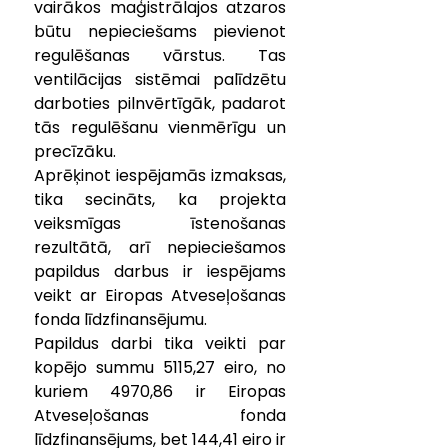
vairākos maģistrālajos atzaros 
būtu nepieciešams pievienot 
regulēšanas vārstus. Tas 
ventilācijas sistēmai palīdzētu 
darboties pilnvērtīgāk, padarot 
tās regulēšanu vienmērīgu un 
precīzāku.  
Aprēķinot iespējamās izmaksas, 
tika secināts, ka projekta 
veiksmīgas īstenošanas 
rezultātā, arī nepieciešamos 
papildus darbus ir iespējams 
veikt ar Eiropas Atveseļošanas 
fonda līdzfinansējumu.
Papildus darbi tika veikti par 
kopējo summu 5115,27 eiro, no 
kuriem 4970,86 ir Eiropas 
Atveseļošanas fonda 
līdzfinansējums, bet 144,41 eiro ir 