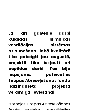
Lai arī galvenie darbi 
Kuldīgas slimnīcas 
ventilācijas sistēmas 
atjaunošanai labā kvalitātē 
tika pabeigti jau augustā, 
projektā tika iekļauti arī 
papildus darbi. Tas bija 
iespējams, pateicoties 
Eiropas Atveseļošanas fonda 
līdzfinansētā projekta 
veiksmīgai ieviešanai.
Īstenojot Eiropas Atveseļošanas 
fonda projektu “Ventilācijas 