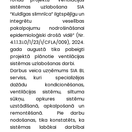
sistēmas uzlabošana SIA 
“Kuldīgas slimnīca” ilgtspējīgu un 
integrētu veselības 
pakalpojumu nodrošināšanai 
epidemioloģiski drošā vidē” (Nr. 
4.1.1.3.i.0/1/23/I/CFLA/009), 2024. 
gada augustā tika pabeigti 
projektā plānotie ventilācijas 
sistēmas uzlabošanas darbi.
Darbus veica uzņēmums SIA BL 
serviss, kuri  specializējas 
dažādu kondicionēšanas, 
ventilācijas sistēmu, siltuma 
sūkņu, apkures sistēmu 
uzstādīšanā, apkalpošanā un 
remontēšanā.  Pie darbu 
nodošanas, tika konstatēts, ka 
sistēmas labākai darbībai 