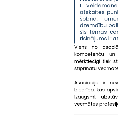
L. Veidemane
atskaites pun
šobrīd. Tomē
dzemdību palīd
šīs tēmas cen
risinājums ir 
Viens no asociāc
kompetenču un k
mērķtiecīgi tiek 
stiprinātu vecmāte
Asociācija ir ne
biedrība, kas apv
izaugsmi, aizstā
vecmātes profesija