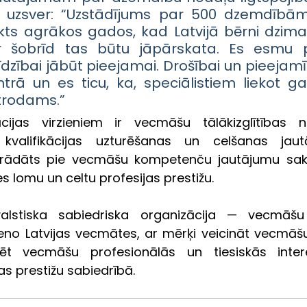
 uzsver: “Uzstādījums par 500 dzemdībām 
kts agrākos gados, kad Latvijā bērni dzima 
r šobrīd tas būtu jāpārskata. Es esmu p
zībai jābūt pieejamai. Drošībai un pieejamība
trā un es ticu, ka, speciālistiem liekot ga
atrodams.”
ijas virzieniem ir vecmāšu tālākizglītības no
valifikācijas uzturēšanas un celšanas jautā
strādāts pie vecmāšu kompetenču jautājumu sakā
s lomu un celtu profesijas prestižu.
valstiska sabiedriska organizācija — vecmāšu 
ieno Latvijas vecmātes, ar mērķi veicināt vecmāšu
vēt vecmāšu profesionālās un tiesiskās inter
s prestižu sabiedrībā.