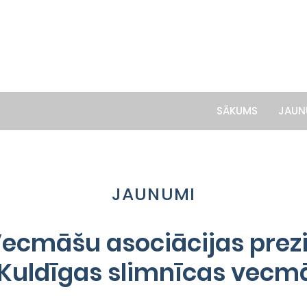
SĀKUMS
JAUN
JAUNUMI
Vecmāšu asociācijas prez
r Kuldīgas slimnīcas vec