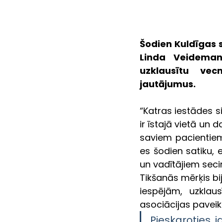
Šodien Kuldīgas 
Linda Veidemane
uzklausītu vec
jautājumus.
“Katras iestādes sir
ir īstajā vietā un d
saviem pacientiem 
es šodien satiku, 
un vadītājiem sec
Tikšanās mērķis bi
iespējām, uzklau
asociācijas pavei
Pieskaroties 