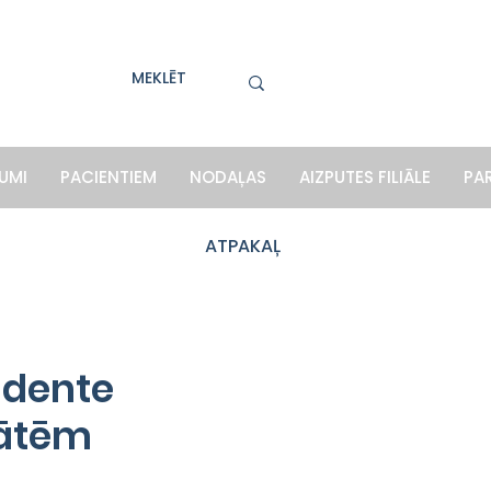
UMI
PACIENTIEM
NODAĻAS
AIZPUTES FILIĀLE
PA
ATPAKAĻ
idente
mātēm