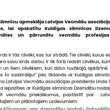
slimnīcu apmeklēja Latvijas Vecmāšu asociācija
, lai apskatītu Kuldīgas slimnīcas Dzemd
mātes un pārrunātu vecmāšu profesijas 
ds ir tās cilvēki, kas tur strādā. Tie cilvēki, kurus e
ara savu sirds darbu. Ir tik forši redzēt cilvēkus, kur
un tiem cilvēkiem, kuri dzīvo tuvākajā apkārtnē. N
es to sadzirdēju!” pēc tikšanās ar Kuldīgas slimn
ina Latvijas Vecmāšu asociācijas prezidente Linda
ja iepazīties ar Kuldīgas slimnīcas Dzemdību nodaļ
sīt vecmāšu priekšlikumus, pastāstīt par  Latv
ktajiem un plānotajiem uzdevumiem. 
jautājumam par dzemdību nodaļu ilgtspējību