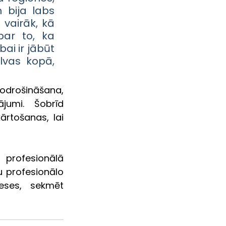
bija labs 
vairāk, kā 
ar to, ka 
i ir jābūt 
lvas kopā, 
drošināšana, 
jumi. Šobrīd 
rtošanas, lai 
profesionālā 
 profesionālo 
eses, sekmēt 