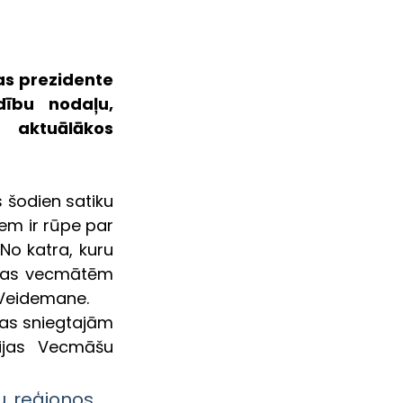
s prezidente 
ību nodaļu, 
aktuālākos 
s šodien satiku 
iem ir rūpe par 
o katra, kuru 
īcas vecmātēm 
 Veidemane.
as sniegtajām 
ijas Vecmāšu 
 reģionos, 