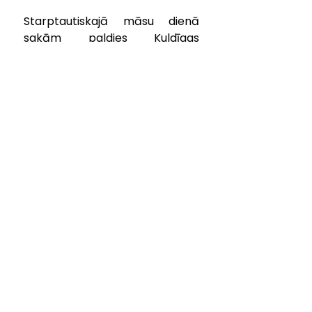
Starptautiskajā māsu dienā 
sakām paldies Kuldīgas 
slimnīcas māsu un māsas 
palīgu komandai!
Uzsverot šo veselības aprūpes 
profesionāļu nozīmību un 
ieguldījumu veselības aprūpē, 
pateicamies Kuldīgas slimnīcas 
māsām un māsas palīgiem par 
pašaizliedzīgo darbu, pacietību, 
iejūtību un profesionalitāti, kas 
ikdienā ir vislielākais atbalsts 
gan pacientiem, gan ārstiem. 