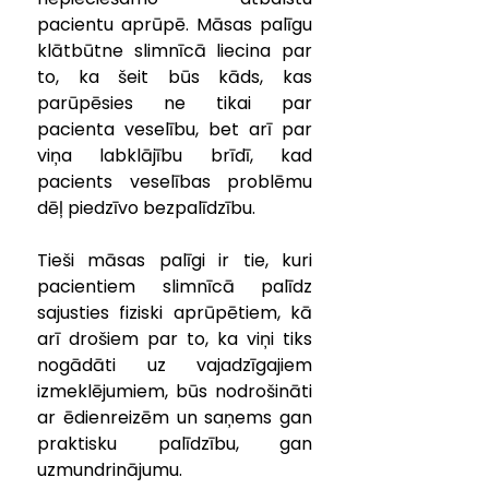
pacientu aprūpē. Māsas palīgu 
klātbūtne slimnīcā liecina par 
to, ka šeit būs kāds, kas 
parūpēsies ne tikai par 
pacienta veselību, bet arī par 
viņa labklājību brīdī, kad 
pacients veselības problēmu 
dēļ piedzīvo bezpalīdzību.
Tieši māsas palīgi ir tie, kuri 
pacientiem slimnīcā palīdz 
sajusties fiziski aprūpētiem, kā 
arī drošiem par to, ka viņi tiks 
nogādāti uz vajadzīgajiem 
izmeklējumiem, būs nodrošināti 
ar ēdienreizēm un saņems gan 
praktisku palīdzību, gan 
uzmundrinājumu.   