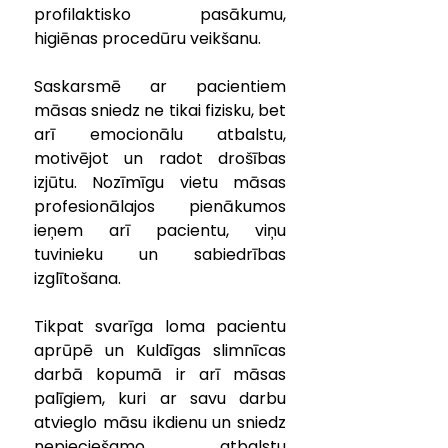
profilaktisko pasākumu, 
higiēnas procedūru veikšanu.
Saskarsmē ar pacientiem 
māsas sniedz ne tikai fizisku, bet 
arī emocionālu atbalstu, 
motivējot un radot drošības 
izjūtu. Nozīmīgu vietu māsas 
profesionālajos pienākumos 
ieņem arī pacientu, viņu 
tuvinieku un sabiedrības 
izglītošana.
Tikpat svarīga loma pacientu 
aprūpē un Kuldīgas slimnīcas 
darbā kopumā ir arī māsas 
palīgiem, kuri ar savu darbu 
atvieglo māsu ikdienu un sniedz 
nepieciešamo atbalstu 