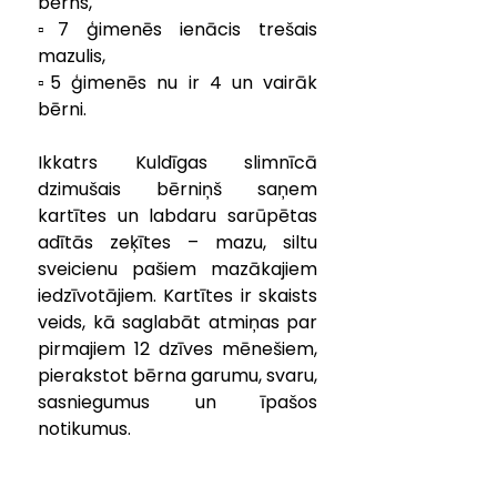
bērns,
▫️7 ģimenēs ienācis trešais 
mazulis,
▫️5 ģimenēs nu ir 4 un vairāk 
bērni.
Ikkatrs Kuldīgas slimnīcā 
dzimušais bērniņš saņem 
kartītes un labdaru sarūpētas 
adītās zeķītes – mazu, siltu 
sveicienu pašiem mazākajiem 
iedzīvotājiem. Kartītes ir skaists 
veids, kā saglabāt atmiņas par 
pirmajiem 12 dzīves mēnešiem, 
pierakstot bērna garumu, svaru, 
sasniegumus un īpašos 
notikumus.