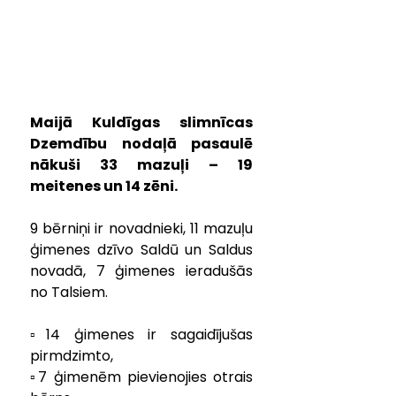
Maijā Kuldīgas slimnīcas 
Dzemdību nodaļā pasaulē 
nākuši 33 mazuļi – 19 
meitenes un 14 zēni.
9 bērniņi ir novadnieki, 11 mazuļu 
ģimenes dzīvo Saldū un Saldus 
novadā, 7 ģimenes ieradušās 
no Talsiem.
▫️14 ģimenes ir sagaidījušas 
pirmdzimto,
▫️7 ģimenēm pievienojies otrais 