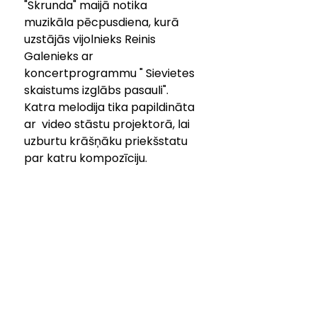
"Skrunda" maijā notika  
muzikāla pēcpusdiena, kurā 
uzstājās vijolnieks Reinis 
Galenieks ar 
koncertprogrammu " Sievietes 
skaistums izglābs pasauli". 
Katra melodija tika papildināta 
ar  video stāstu projektorā, lai 
uzburtu krāšņāku priekšstatu 
par katru kompozīciju. 
Darbinieki rūpējas, lai iemītnieki 
tiktu lutināti ne tikai ar 
dažādām kultūras 