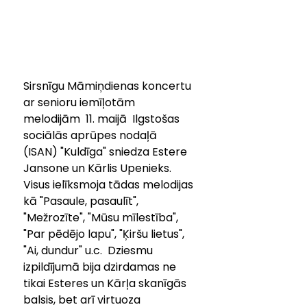
Sirsnīgu Māmiņdienas koncertu 
ar senioru iemīļotām 
melodijām  11. maijā  Ilgstošas 
sociālās aprūpes nodaļā 
(ISAN) "Kuldīga" sniedza Estere 
Jansone un Kārlis Upenieks. 
Visus ielīksmoja tādas melodijas 
kā "Pasaule, pasaulīt", 
"Mežrozīte", "Mūsu mīlestība", 
"Par pēdējo lapu", "Ķiršu lietus", 
"Ai, dundur" u.c.  Dziesmu 
izpildījumā bija dzirdamas ne 
tikai Esteres un Kārļa skanīgās 
balsis, bet arī virtuoza 