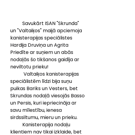
	Savukārt ISAN "Skrunda" 
un "Valtaiķos" 
maijā apciemoja  
kanisterapijas speciālistes 
Hardija Druviņa un Agrita 
Priedīte ar suņiem un abās 
nodaļās šo tikšanos gaidīja ar 
neviltotu prieku!
	 Valtaiķos kanisterapijas 
speciālistēm līdzi bija suņu 
puikas Bariks un Vesters, bet  
Skrundas nodaļā viesojās Basso 
un Persis, kuri iepriecināja ar 
savu mīlestību, ienesa 
sirdssiltumu, mieru un prieku.
	Kanisterapija nodaļu 
klientiem nav tikai izklaide, bet 