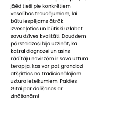
jāēd tieši pie konkrētiem 
veselības traucējumiem, lai 
būtu iespējams ātrāk 
izveseļoties un būtiski uzlabot 
savu dzīves kvalitāti. Daudziem 
pārsteidzoši bija uzzināt, 
ka 
k
atrai diagnozei un asins 
rādītāju novirzēm ir sava uztura 
terapija, kas var pat grandiozi 
atšķirties no tradicionālajiem 
uztura ieteikumiem. Paldies 
Gitai par dalīšanos ar 
zināšanām!