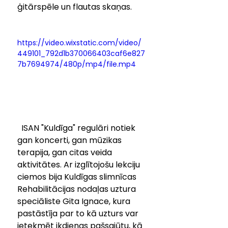
ģitārspēle un flautas skaņas.
https://video.wixstatic.com/video/
449101_792d1b370066403caf6e827
7b7694974/480p/mp4/file.mp4
  ISAN "Kuldīga" regulāri notiek 
gan koncerti, gan mūzikas 
terapija, gan citas veida 
aktivitātes. Ar izglītojošu lekciju 
ciemos bija Kuldīgas slimnīcas 
Rehabilitācijas nodaļas uztura 
speciāliste Gita Ignace, kura 
pastāstīja par to kā uzturs var 
ietekmēt ikdienas pašsajūtu
, kā 