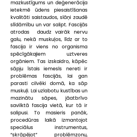
mazkustīgums un deģenerācija 
ietekmē ūdens piesaistīšanas 
kvalitāti saistaudos, slāņi zaudē 
slīdāmību un var salipt. Fascijās 
atrodas  daudz vairāk nervu 
galu, nekā muskuļos, līdz ar to 
fascija ir viens no organisma 
spēcīgākajiem uztveres 
orgāniem. Tas izskaidro, kāpēc 
sāpju īstais iemesls nereti ir 
problēmas fascijās, lai gan 
parasti cilvēki domā, ka sāp 
muskuļi. Lai uzlabotu kustības un 
mazinātu sāpes, jāatbrīvo 
savilktā fascija vietā, kur tā ir 
salipusi. To masieris panāk, 
procedūras laikā izmantojot 
speciālus instrumentus, 
“skrāpējot” problēmzonu, 