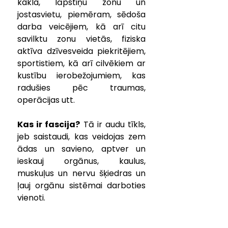
kakla, lāpstiņu zonu un 
jostasvietu, piemēram, sēdoša 
darba veicējiem, kā arī citu 
savilktu zonu vietās, fiziska 
aktīva dzīvesveida piekritējiem, 
sportistiem, kā arī cilvēkiem ar 
kustību ierobežojumiem, kas 
radušies pēc traumas, 
operācijas utt.
Kas ir fascija?
 Tā ir audu tīkls, 
jeb saistaudi, kas veidojas zem 
ādas un savieno, aptver un 
ieskauj orgānus, kaulus, 
muskuļus un nervu šķiedras un 
ļauj orgānu sistēmai darboties 
vienoti. 