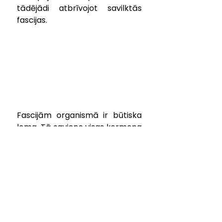
tādējādi atbrīvojot savilktās 
fascijas. 
Fascijām organismā ir būtiska 
loma. Tā savieno visas ķermeņa 
daļas, ļauj tām būt kustīgām un 
elastīgām; tās uzņem un 
izkliedē trieciena spēku; veicina 
limfas plūsmu no audiem uz 
limfmezgliem un atpakaļ 
asinsritē, tāpēc uzskatāms, ka, 
jo veselīgākas fascijas, jo labāka 