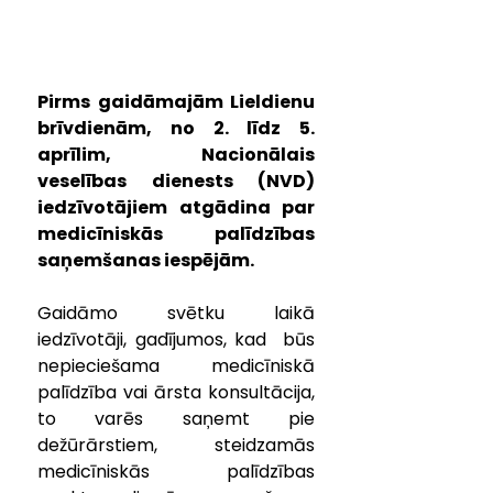
Pirms gaidāmajām Lieldienu 
brīvdienām, no 2. līdz 5. 
aprīlim, Nacionālais 
veselības dienests (NVD) 
iedzīvotājiem atgādina par 
medicīniskās palīdzības 
saņemšanas iespējām.
Gaidāmo svētku laikā 
iedzīvotāji, gadījumos, kad  būs 
nepieciešama medicīniskā 
palīdzība vai ārsta konsultācija, 
to varēs saņemt pie 
dežūrārstiem, steidzamās 
medicīniskās palīdzības 