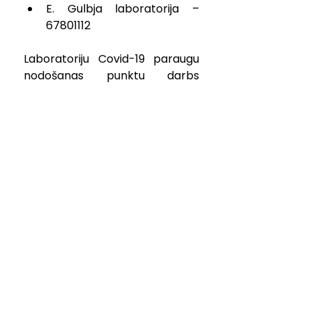
E. Gulbja laboratorija – 
67801112
Laboratoriju Covid-19 paraugu 
nodošanas punktu darbs 
Lieldienu brīvdienās atrodams 
NVD tīmekļa vietnes sadaļā – 
"Kur saņemt medicīnisko 
palīdzību?"
.
Aicinām ikvienu lejupielādēt 
mobilo lietotni “Apturi Covid”, 
kas radīta lai ierobežotu Covid-
19 izplatību Latvijā, lai ātrāk 
uzzinātu, vai esi bijis kontaktā ar 
Covid-19 saslimušo. Izmantojot 
lietotni, varēsi savlaicīgāk 
izolēties, lai neapdraudētu 
ģimeni, kolēģus, draugus un 