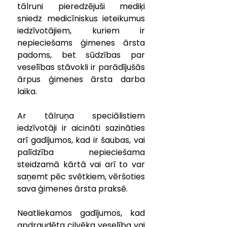
tālruni pieredzējuši mediķi 
sniedz medicīniskus ieteikumus 
iedzīvotājiem, kuriem ir 
nepieciešams ģimenes ārsta 
padoms, bet sūdzības par 
veselības stāvokli ir parādījušās 
ārpus ģimenes ārsta darba 
laika. 
Ar tālruņa speciālistiem 
iedzīvotāji ir aicināti sazināties 
arī gadījumos, kad ir šaubas, vai 
palīdzība nepieciešama 
steidzamā kārtā vai arī to var 
saņemt pēc svētkiem, vēršoties 
sava ģimenes ārsta praksē. 
Neatliekamos gadījumos, kad 
apdraudēta cilvēka veselība vai 