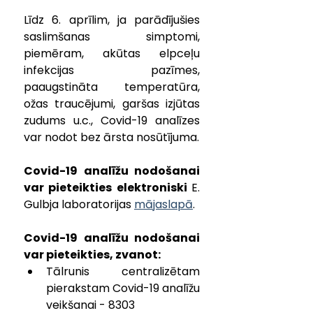
Līdz 6. aprīlim, ja parādījušies 
saslimšanas simptomi, 
piemēram, akūtas elpceļu 
infekcijas pazīmes, 
paaugstināta temperatūra, 
ožas traucējumi, garšas izjūtas 
zudums u.c., Covid-19 analīzes 
var nodot bez ārsta nosūtījuma.
Covid-19 analīžu nodošanai 
var pieteikties elektroniski 
E. 
Gulbja laboratorijas 
mājaslapā
.
Covid-19 analīžu nodošanai 
var pieteikties, zvanot:
Tālrunis centralizētam 
pierakstam Covid-19 analīžu 
veikšanai - 8303