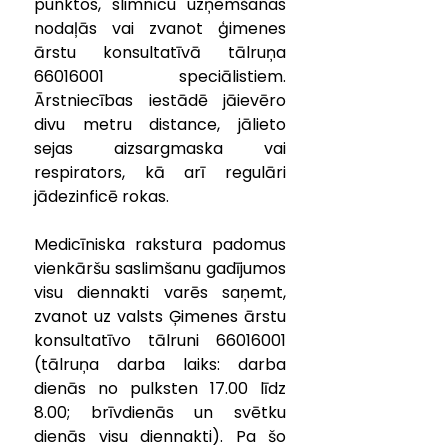
punktos, slimnīcu uzņemšanas 
nodaļās vai zvanot ģimenes 
ārstu konsultatīvā tālruņa 
66016001 speciālistiem. 
Ārstniecības iestādē jāievēro 
divu metru distance, jālieto 
sejas aizsargmaska vai 
respirators, kā arī regulāri 
jādezinficē rokas.
Medicīniska rakstura padomus 
vienkāršu saslimšanu gadījumos 
visu diennakti varēs saņemt, 
zvanot uz valsts Ģimenes ārstu 
konsultatīvo tālruni 66016001 
(tālruņa darba laiks: darba 
dienās no pulksten 17.00 līdz 
8.00; brīvdienās un svētku 
dienās visu diennakti). Pa šo 