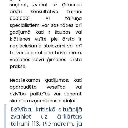
saņemt, zvanot uz Ģimenes 
ārstu konsultatīvo tālruni 
66016001. Ar tālruņa 
speciālistiem var sazināties arī 
gadījumā, kad ir šaubas, vai 
klātienes vizīte pie ārsta ir 
nepieciešama steidzami vai arī 
to var saņemt pēc brīvdienām, 
vēršoties sava ģimenes ārsta 
praksē.
Neatliekamos gadījumos, kad 
apdraudēta veselība vai 
dzīvība, palīdzību var saņemt 
slimnīcu uzņemšanas nodaļās. 
Dzīvībai kritiskā situācijā 
zvaniet uz ārkārtas 
tālruni 113. Piemēram, ja 