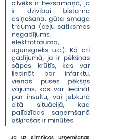
cilvēks ir bezsamaņā, ja 
ir dzīvībai bīstama 
asiņošana, gūta smaga 
trauma (ceļu satiksmes 
negadījums, 
elektrotrauma, 
ugunsgrēks u.c.). Kā arī 
gadījumā, ja ir pēkšņas 
sāpes krūtīs, kas var 
liecināt par infarktu, 
vienas puses pēkšņs 
vājums, kas var liecināt 
par insultu, vai jebkurā 
citā situācijā, kad 
palīdzības saņemšanā 
izšķirošas ir minūtes.
Ja uz slimnīcas uzņemšanas 