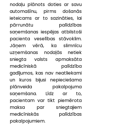
nodaļu plānots doties ar savu 
automašīnu, pirms došanās 
ieteicams ar to sazināties, lai 
pārrunātu palīdzības 
saņemšanas iespējas atbilstoši 
pacienta veselības stāvoklim.  
Jāņem vērā, ka slimnīcu 
uzņemšanas nodaļās netiek 
sniegta valsts apmaksāta 
medicīniskā palīdzība 
gadījumos, kas nav neatliekami 
un kuros bijusi nepieciešama 
plānveida pakalpojuma 
saņemšana. Līdz ar to, 
pacientam var tikt piemērota 
maksa par sniegtajiem 
medicīniskās palīdzības 
pakalpojumiem.