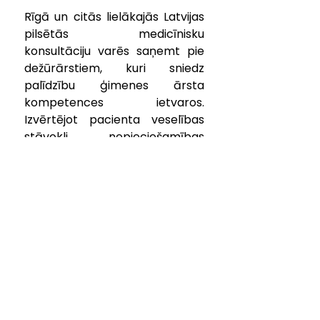
Rīgā un citās lielākajās Latvijas 
pilsētās medicīnisku 
konsultāciju varēs saņemt pie 
dežūrārstiem, kuri sniedz 
palīdzību ģimenes ārsta 
kompetences ietvaros. 
Izvērtējot pacienta veselības 
stāvokli, nepieciešamības 
gadījumā dežūrārsts var arī 
izrakstīt zāļu recepti vai atvērt 
darbnespējas lapu. Dežūrārstu 
darba grafiks ir pieejams NVD 
tīmekļvietnes 
www.vmnvd.gov.lv
 sadaļā “
Kur 
saņemt medicīnisko palīdzību?
”
Informācija par visām 
ārstniecības iestādēm, kurās 