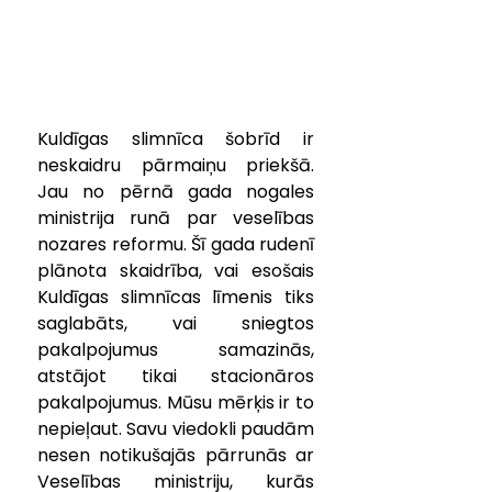
Kuldīgas slimnīca šobrīd ir 
neskaidru pārmaiņu priekšā. 
Jau no pērnā gada nogales 
ministrija runā par veselības 
nozares reformu. Šī gada rudenī 
plānota skaidrība, vai esošais 
Kuldīgas slimnīcas līmenis tiks 
saglabāts, vai sniegtos 
pakalpojumus samazinās, 
atstājot tikai stacionāros 
pakalpojumus. Mūsu mērķis ir to 
nepieļaut. Savu viedokli paudām 
nesen notikušajās pārrunās ar 
Veselības ministriju, kurās 