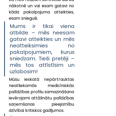
nākotnē un vai esam gatavi no 
kāda pakalpojuma atteikties, 
esam snieguši.
Mums ir tikai viena 
atbilde – mēs neesam 
gatavi atteikties un mēs 
neatteiksimies no 
pakalpojumiem, kurus 
sniedzam. Tieši pretēji – 
mēs tos attīstīsim un 
uzlabosim! 
Mūsu ieskatā nepārtrauktas 
neatliekamās medicīniskās 
palīdzības profilu samazināšana 
ievērojami attālinātu palīdzības 
saņemšanas pieejamību 
dzīvībai kritiskos gadījumos. 