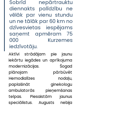
Šobrīd nepārtrauktu 
diennakts palīdzību ne 
vēlāk par vienu stundu 
un ne tālāk par 60 km no 
dzīvesvietas iespējams 
saņemt apmēram 75 
000 Kurzemes 
iedzīvotāju.
Aktīvi strādājam pie jaunu 
iekārtu iegādes un aprīkojuma 
modernizācijas. Šogad 
plānojam pārbūvēt 
Hemodialīzes nodaļu, 
paplašināt ginekologu 
ambulatorās pieņemšanas 
telpas. Piesaistām jaunus 
speciālistus. Augusts nebija 
izņēmums – darbu sāka divas 