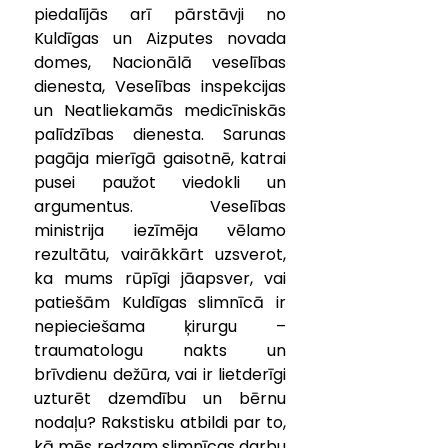
piedalījās arī pārstāvji no 
Kuldīgas un Aizputes novada 
domes, Nacionālā veselības 
dienesta, Veselības inspekcijas 
un Neatliekamās medicīniskās 
palīdzības dienesta. Sarunas 
pagāja mierīgā gaisotnē, katrai 
pusei paužot viedokli un 
argumentus. Veselības 
ministrija iezīmēja vēlamo 
rezultātu, vairākkārt uzsverot, 
ka mums rūpīgi jāapsver, vai 
patiešām Kuldīgas slimnīcā ir 
nepieciešama ķirurgu – 
traumatologu nakts un 
brīvdienu dežūra, vai ir lietderīgi 
uzturēt dzemdību un bērnu 
nodaļu? Rakstisku atbildi par to, 
kā mēs redzam slimnīcas darbu 