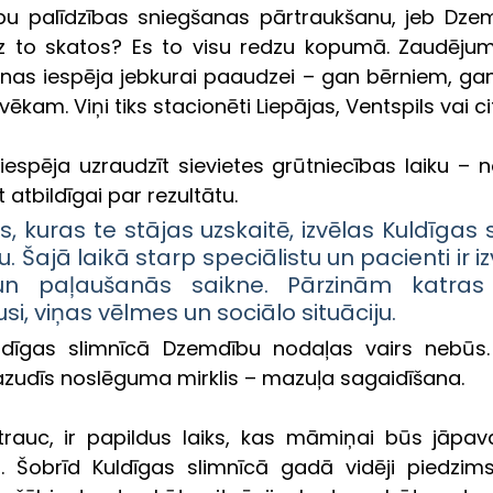
bu palīdzības sniegšanas pārtraukšanu, jeb Dze
z to skatos? Es to visu redzu kopumā. Zaudējum
anas iespēja jebkurai paaudzei – gan bērniem, gan
ēkam. Viņi tiks stacionēti Liepājas, Ventspils vai ci
 iespēja uzraudzīt sievietes grūtniecības laiku – 
tbildīgai par rezultātu.
, kuras te stājas uzskaitē, izvēlas Kuldīgas s
 Šajā laikā starp speciālistu un pacienti ir iz
 un paļaušanās saikne. Pārzinām katras
si, viņas vēlmes un sociālo situāciju.
uldīgas slimnīcā Dzemdību nodaļas vairs nebūs.
azudīs noslēguma mirklis – mazuļa sagaidīšana.
rauc, ir papildus laiks, kas māmiņai būs jāpav
 Šobrīd Kuldīgas slimnīcā gadā vidēji piedzims