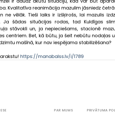
žēl ir daudz akūtu situāciju, kad var būt apdra
a. Kvalitatīva reanimācija mazulim jāsniedz četrā
ne vēlāk. Tieši laiks ir izšķirošs, lai mazulis izd
ks. Ja šādas situācijas rodas, tad Kuldīgas slimn
 stāvokli un, ja nepieciešams, stacionē mazul
s centriem. Bet, kā būtu, ja šeit nebūtu nodaļas u
dzimtu mašīnā, kur nav iespējama stabilizēšana?
arakstu! 
https://manabalss.lv/i/1789
ESE
PAR MUMS
PRIVĀTUMA POL