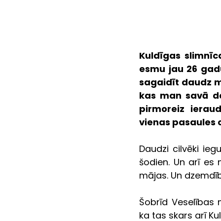
Kuldīgas slimnī
esmu jau 26 gadu
sagaidīt daudz m
kas man savā dar
pirmoreiz ierau
vienas pasaules ot
Daudzi cilvēki ieg
šodien. Un arī es 
mājas. Un dzemdī
Šobrīd Veselības m
ka tas skars arī 