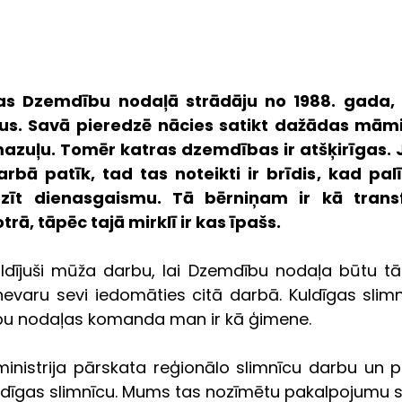
cas Dzemdību nodaļā strādāju no 1988. gada,
s. Savā pieredzē nācies satikt dažādas māmi
azuļu. Tomēr katras dzemdības ir atšķirīgas. J
bā patīk, tad tas noteikti ir brīdis, kad pal
dzīt dienasgaismu. Tā bērniņam ir kā transf
rā, tāpēc tajā mirklī ir kas īpašs.
uldījuši mūža darbu, lai Dzemdību nodaļa būtu tād
nevaru sevi iedomāties citā darbā. Kuldīgas slimn
bu nodaļas komanda man ir kā ģimene.
inistrija pārskata reģionālo slimnīcu darbu un pa
Kuldīgas slimnīcu. Mums tas nozīmētu pakalpojumu 