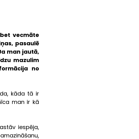
 bet vecmāte 
ņas, pasaulē 
a man jautā, 
īdzu mazulim 
ormācija no 
a, kāda tā ir 
īca man ir kā 
stāv iespēja, 
samazināšanu, 