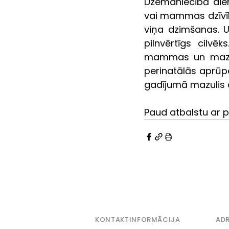
Dzemdniecībā diem
vai mammas dzīvīb
viņa dzimšanas. Un 
pilnvērtīgs cilvē
mammas un mazuļa
perinatālās aprūpe
gadījumā mazulis 
Paud atbalstu ar p
KONTAKTINFORMĀCIJA
ADR