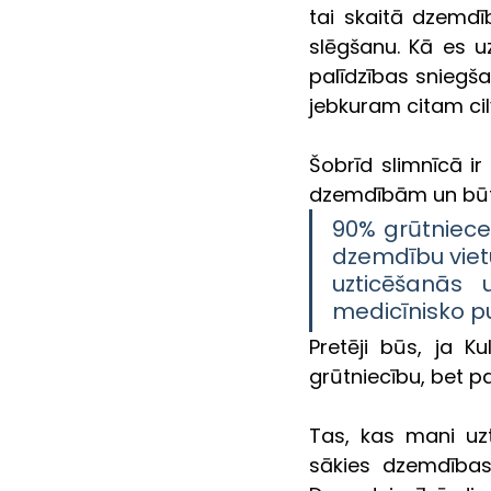
tai skaitā dzemdī
slēgšanu. Kā es u
palīdzības sniegš
jebkuram citam cilv
Šobrīd slimnīcā ir
dzemdībām un būt a
90% grūtnieces
dzemdību vietu.
uzticēšanās
medicīnisko pu
Pretēji būs, ja K
grūtniecību, bet p
Tas, kas mani uzt
sākies dzemdības.