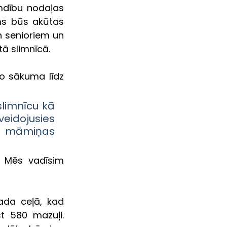
mdību nodaļas 
s būs akūtas 
 senioriem un 
tā slimnīcā.
no sākuma līdz 
limnīcu kā 
veidojusies 
 māmiņas 
 Mēs vadīsim 
ada ceļā, kad 
t 580 mazuļi. 