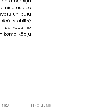
udēta bērniņa 
s minūtēs pēc 
zīvotu un būtu 
īcā stabilizē 
i uz kādu no 
n komplikāciju 
ITIKA
SEKO MUMS