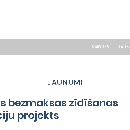
SĀKUMS
JAUN
JAUNUMI
es bezmaksas zīdīšanas
iju projekts