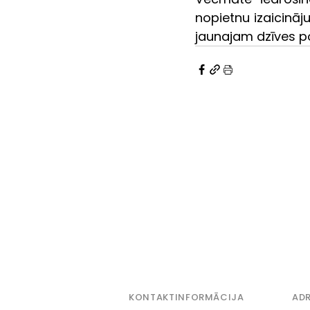
nopietnu izaicināj
jaunajam dzīves p
KONTAKTINFORMĀCIJA
ADR