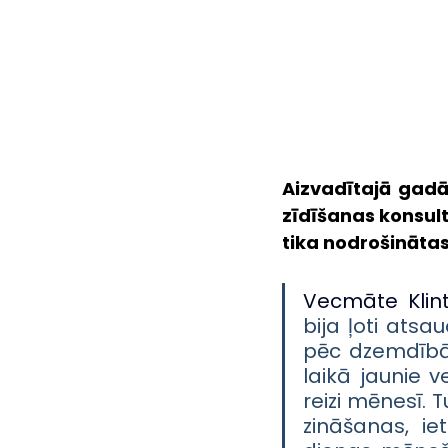
Aizvadītajā gadā
zīdīšanas konsul
tika nodrošināta
Vecmāte Klint
bija ļoti ats
pēc dzemdībām
laikā jaunie 
reizi mēnesī. 
zināšanas, ie