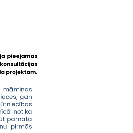
ja pieejamas 
onsultācijas 
da projektam.
ā māmiņas 
eces, gan 
ūtniecības 
īcā notika 
gūt pamata 
nu pirmās 