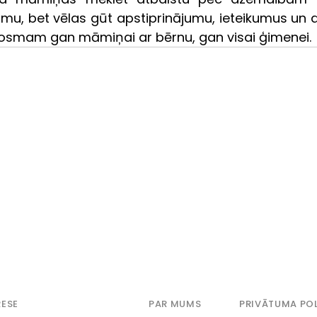
umu, bet vēlas gūt apstiprinājumu, ieteikumus un d
osmam gan māmiņai ar bērnu, gan visai ģimenei.
ESE
PAR MUMS
PRIVĀTUMA POL