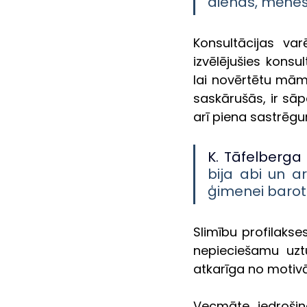
dienas, mēneš
Konsultācijas var
izvēlējušies konsu
lai novērtētu māmi
saskārušās, ir sā
arī piena sastrēg
K. Tāfelberga 
bija abi un a
ģimenei barot 
Slimību profilaks
nepieciešamu uzt
atkarīga no motivā
Vecmāte iedroši