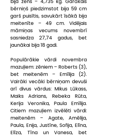
bija zēns – 4,735 kg. Garākais 
bērniņš piedzimstot bija 59 cm 
garš puisītis, savukārt īsākā bija 
meitenīte – 49 cm. Vidējais 
māmiņas vecums novembrī 
sasniedza 27,74 gadus, bet 
jaunākai bija 18 gadi.
Populārākie vārdi novembra 
mazuļiem: zēniem – Roberts (3), 
bet meitenēm – Emīlija (2). 
Vairāki vecāki bērniņam devuši 
arī divus vārdus: Mikus Lūkass, 
Maiks Adrians, Rebeka Rūta, 
Kerija Veronika, Paula Emīlija. 
Citiem mazuļiem izvēlēti vārdi: 
meitenēm – Agate, Amēlija, 
Paula, Enija, Justīne, Sofija, Elīna, 
Elīza, Tīna un Vanesa, bet 