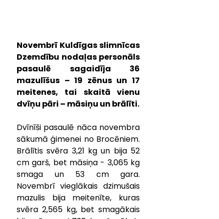
Novembrī Kuldīgas slimnīcas 
Dzemdību nodaļas personāls 
pasaulē sagaidīja 36 
mazulīšus – 19 zēnus un 17 
meitenes, tai skaitā vienu 
dvīņu pāri – māsiņu un brālīti.
Dvīnīši pasaulē nāca novembra 
sākumā ģimenei no Brocēniem. 
Brālītis svēra 3,21 kg un bija 52 
cm garš, bet māsiņa - 3,065 kg 
smaga un 53 cm gara. 
Novembrī vieglākais dzimušais 
mazulis bija meitenīte, kuras 
svēra 2,565 kg, bet smagākais 