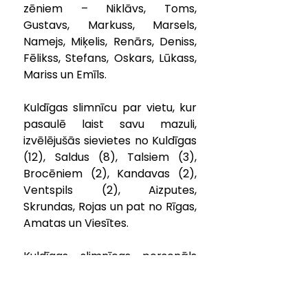
zēniem – Niklāvs, Toms, 
Gustavs, Markuss, Marsels, 
Namejs, Miķelis, Renārs, Deniss, 
Fēlikss, Stefans, Oskars, Lūkass, 
Mariss un Emīls.
Kuldīgas slimnīcu par vietu, kur 
pasaulē laist savu mazuli, 
izvēlējušās sievietes no Kuldīgas 
(12), Saldus (8), Talsiem (3), 
Brocēniem (2), Kandavas (2), 
Ventspils (2), Aizputes, 
Skrundas, Rojas un pat no Rīgas, 
Amatas un Viesītes.
Kuldīgas slimnīcas personāls 
sirsnīgi sveic mazulīšu vecākus 
ar notikumu un novēl prieku, 
veselību, izturību un laimi!