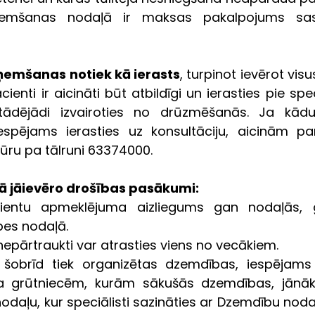
ņemšanas nodaļā ir maksas pakalpojums sa
emšanas notiek kā ierasts
, turpinot ievērot vis
enti ir aicināti būt atbildīgi un ierasties pie speci
, tādējādi izvairoties no drūzmēšanās. Ja kādu
spējams ierasties uz konsultāciju, aicinām par
tūru pa tālruni 63374000.
ā jāievēro drošības pasākumi:
ientu apmeklējuma aizliegums gan nodaļās, g
pes nodaļā.
epārtraukti var atrasties viens no vecākiem. 
 šobrīd tiek organizētas dzemdības, iespējams
a grūtniecēm, kurām sākušās dzemdības, jānāk 
aļu, kur speciālisti sazināties ar Dzemdību nodaļ