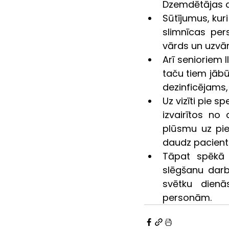
Dzemdētājas a
Sūtījumus, kur
slimnīcas pe
vārds un uzvā
Arī senioriem 
taču tiem jābū
dezinficējams,
Uz vizīti pie sp
izvairītos no
plūsmu uz pie
daudz pacientu
Tāpat spēkā p
slēgšanu darb
svētku dienā
personām.