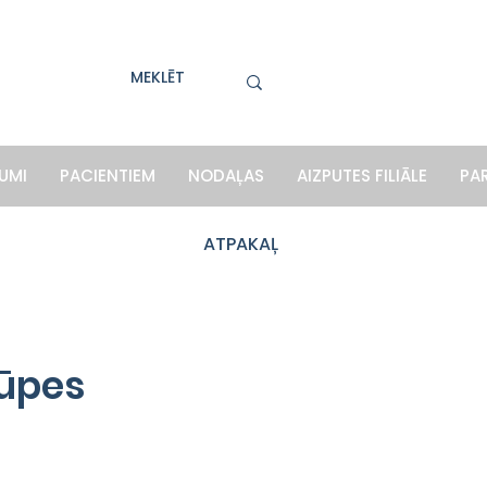
UMI
PACIENTIEM
NODAĻAS
AIZPUTES FILIĀLE
PA
ATPAKAĻ
rūpes