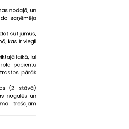
as nodaļā, un 
āda saņēmēja 
ot sūtījumus, 
 kas ir viegli 
tajā laikā, lai 
rolē pacientu 
trastos pārāk 
s (2. stāvā) 
as nogalēs un 
ma trešajām 