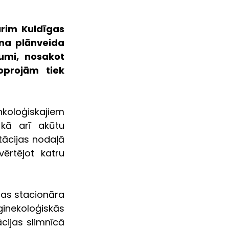
rim Kuldīgas 
na plānveida 
umi, nosakot 
projām tiek 
oloģiskajiem 
kā arī akūtu 
ācijas nodaļā 
ērtējot katru 
as stacionāra 
nekoloģiskās 
ijas slimnīcā 