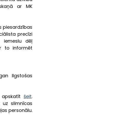
skaņā ar MK 
us piesardzības 
ālista precīzi 
 iemeslu dēļ 
 to informēt 
an Ilgstošas 
 apskatīt 
šeit
. 
uz slimnīcas 
as personālu. 