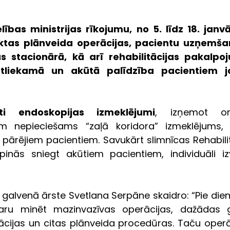
bas ministrijas rīkojumu, no 5. līdz 18. janvā
ktas plānveida operācijas, pacientu uzņemša
s stacionārā, kā arī rehabilitācijas pakalpoj
liekamā un akūtā palīdzība pacientiem jo
kti endoskopijas izmeklējumi
, izņemot onk
em nepieciešams “zaļā koridora” izmeklējums, 
 pārējiem pacientiem. Savukārt slimnīcas Rehabilit
inās sniegt akūtiem pacientiem, individuāli izv
 galvenā ārste Svetlana Serpāne skaidro: “Pie dien
ru minēt mazinvazīvas operācijas, dažādas gi
ācijas un citas plānveida procedūras. Taču operāc