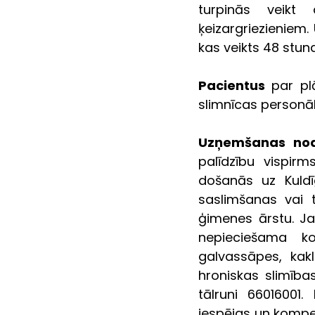
turpinās veikt
ķeizargriezieniem
kas veikts 48 stund
Pacientus
 par pl
slimnīcas personāl
Uzņemšanas noda
palīdzību vispirm
došanās uz Kuldīg
saslimšanas vai 
ģimenes ārstu. Ja
nepieciešama ko
galvassāpes, kak
hroniskas slimība
tālruni 66016001.
iespējas un kompe