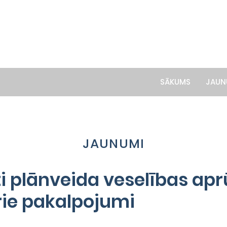
SĀKUMS
JAUN
JAUNUMI
i plānveida veselības ap
rie pakalpojumi