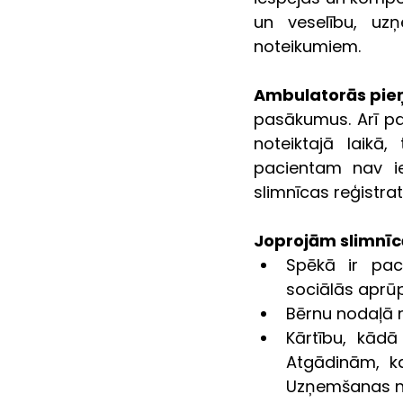
un veselību, uz
noteikumiem.
Ambulatorās pieņ
pasākumus. Arī paci
noteiktajā laikā
pacientam nav ie
slimnīcas reģistra
Joprojām slimnīc
Spēkā ir pac
sociālās aprū
Bērnu nodaļā n
Kārtību, kādā
Atgādinām, k
Uzņemšanas nod