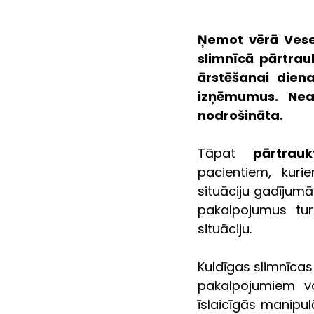
Ņemot vērā Veselī
slimnīcā pārtrau
ārstēšanai diena
izņēmumus. Neat
nodrošināta.
Tāpat 
pārtrau
pacientiem, kuri
situāciju gadījumā
pakalpojumus turp
situāciju.
Kuldīgas slimnīcas
pakalpojumiem va
īslaicīgās manipul