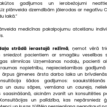
 akūtos gadījumos un ierobežojumi neatti
. Uz plānveida dzemdībām jāierodas ar negatīvu CO
u laikā.”
ānveida medicīnas pakalpojumu atcelšanu indivi
s. 
ļa strādā ierastajā režīmā
, ņemot vērā triā
s sniedzot pacientiem ar smagāku veselības stā
as slimnīcas Uzņemšanas nodaļu, pacienti aicin
traumas nopietnību, nepieciešamības gadījumā s
 ārpus ģimenes ārsta darba laika un brīvdienās 
nsultācija šādos gadījumos: saaukstēšanās 
la un ausu sāpes, vemšana un caureja, neliel
s saasināšanā, aicinām zvanīt un konsultēties pa
 Konsultācijas un palīdzība, kas nepārsniedz ģ
tenci un kuras tūlītēja nesniegšana neapdraud pac