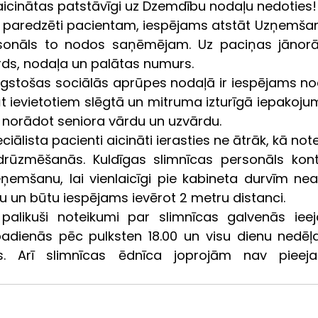
icinātas patstāvīgi uz Dzemdību nodaļu nedoties!
i paredzēti pacientam, iespējams atstāt Uzņemšan
rsonāls to nodos saņēmējam. Uz paciņas jānor
rds, nodaļa un palātas numurs.
Ilgstošas sociālās aprūpes nodaļā ir iespējams nod
t ievietotiem slēgtā un mitruma izturīgā iepakojumā,
 norādot seniora vārdu un uzvārdu.
eciālista pacienti aicināti ierasties ne ātrāk, kā noteik
 drūzmēšanās. Kuldīgas slimnīcas personāls kont
ņemšanu, lai vienlaicīgi pie kabineta durvīm nea
 un būtu iespējams ievērot 2 metru distanci.
alikuši noteikumi par slimnīcas galvenās ieeja
adienās pēc pulksten 18.00 un visu dienu nedēļ
s. Arī slimnīcas ēdnīca joprojām nav pieeja