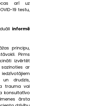
ecas arī uz 
VID-19 testu, 
duāli 
informē 
žas principu, 
vokli. Pirms 
āti izvērtēt 
azinoties ar 
iedzīvotājiem 
un drudzis, 
a trauma vai 
 konsultatīvo 
imenes ārsta 
ienta dzīvību 