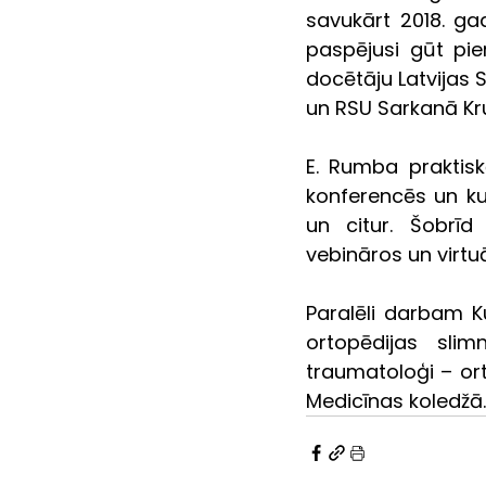
savukārt 2018. ga
paspējusi gūt pie
docētāju Latvijas 
un RSU Sarkanā Kr
E. Rumba praktisk
konferencēs un kurs
un citur. Šobrīd 
vebināros un virtu
Paralēli darbam K
ortopēdijas slim
traumatoloģi – ort
Medicīnas koledžā.