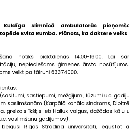
 Kuldīga slimnīcā ambulatorās pieņemša
opēde Evita Rumba. Plānots, ka daktere veiks a
šana notiks piektdienās 14.00-16.00. Lai sa
āciju, nepieciešams ģimenes ārsta nosūtījums. 
jams veikt pa tālruni 63374000.
ientus:
asitumi, sastiepumi, mežģījumi, lūzumi u.c. gadīj
m saslimšanām (Karpālā kanāla sindroms, Dipitrēn
a, greizais īkšķis jeb Hallux valgus, dažādas kāju u
.c. saslimšanu gadījumos).
beigusi Rīgas Stradiņa universitāti, iegūstot ā