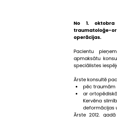
No 1. oktobra
traumatoloģe-ort
operācijas.
Pacientu pieņem
apmaksātu konsult
speciālistes iespē
Ārste konsultē pac
pēc traumām (s
ar ortopēdiskā
Kervēna slimīb
deformācijas u
Ārste 2012. gadā 