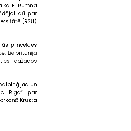
aikā E. Rumba 
dājot arī par 
rsitātē (RSU) 
ās pilnveides 
 Lielbritānijā 
oties dažādos 
atoloģijas un 
ic Riga” par 
arkanā Krusta 