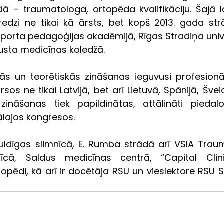
dā – traumatologa, ortopēda kvalifikāciju. Šajā l
redzi ne tikai kā ārsts, bet kopš 2013. gada strā
Sporta pedagoģijas akadēmijā, Rīgas Stradiņa unive
usta medicīnas koledžā.
ās un teorētiskās zināšanas ieguvusi profesionāl
os ne tikai Latvijā, bet arī Lietuvā, Spānijā, Šveicē,
zināšanas tiek papildinātas, attālināti piedal
ālajos kongresos.
uldīgas slimnīcā, E. Rumba strādā arī VSIA Traum
nīcā, Saldus medicīnas centrā, “Capital Clin
opēdi, kā arī ir docētāja RSU un vieslektore RSU S