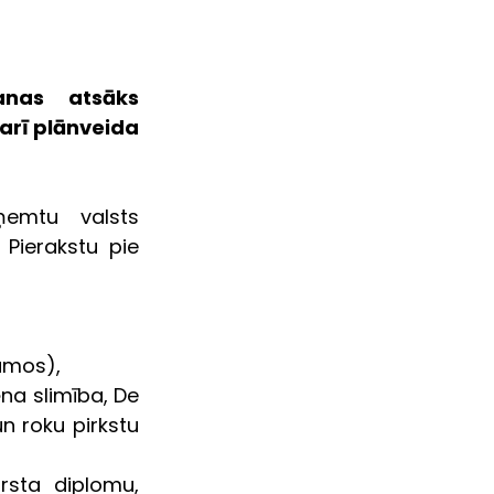
nas atsāks 
rī plānveida 
ņemtu valsts 
Pierakstu pie 
umos),
a slimība, De 
n roku pirkstu 
rsta diplomu, 