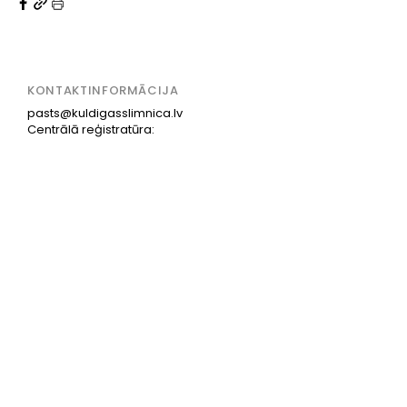
KONTAKTINFORMĀCIJA
pasts@kuldigasslimnica.lv
Centrālā reģistratūra:
+371 63 374 000
+371 29 257 192
ADRESE
Aizputes iela 22, Kuldīga,
Kuldīgas novads, LV-3301
PAR MUMS
KONTAKTI
VAKANCES
PRIVĀTUMA POLITIKA
SĪKDATŅU POLITIKA
TRAUKSMES CELŠANA