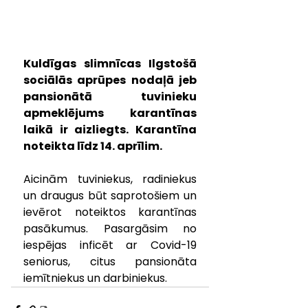
Kuldīgas slimnīcas Ilgstošā 
sociālās aprūpes nodaļā jeb 
pansionātā tuvinieku 
apmeklējums karantīnas 
laikā ir aizliegts. Karantīna 
noteikta līdz 14. aprīlim.
Aicinām tuviniekus, radiniekus 
un draugus būt saprotošiem un 
ievērot noteiktos karantīnas 
pasākumus. Pasargāsim no 
iespējas inficēt ar Covid-19 
seniorus, citus pansionāta 
iemītniekus un darbiniekus. 