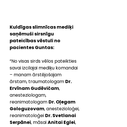
Kuldīgas slimnīcas mediķi 
saņēmuši sirsnīgu 
pateicības vēstuli no 
pacientes Guntas:
“No visas sirds vēlos pateikties 
savai izcilajai mediķu komandai 
– manam ārstējošajam 
ārstam, traumatologam 
Dr. 
Ervīnam Gudēvičam
, 
anesteziologam, 
reanimatologam 
Dr. Oļegam 
Gologuzovam
, anestezioloģei, 
reanimatoloģei 
Dr. Svetlanai 
Serpānei
, māsai 
Anitai Eglei
, 