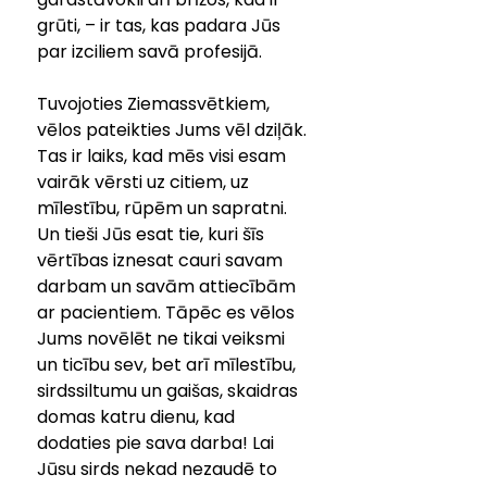
grūti, – ir tas, kas padara Jūs 
par izciliem savā profesijā. 
Tuvojoties Ziemassvētkiem, 
vēlos pateikties Jums vēl dziļāk. 
Tas ir laiks, kad mēs visi esam 
vairāk vērsti uz citiem, uz 
mīlestību, rūpēm un sapratni. 
Un tieši Jūs esat tie, kuri šīs 
vērtības iznesat cauri savam 
darbam un savām attiecībām 
ar pacientiem. Tāpēc es vēlos 
Jums novēlēt ne tikai veiksmi 
un ticību sev, bet arī mīlestību, 
sirdssiltumu un gaišas, skaidras 
domas katru dienu, kad 
dodaties pie sava darba! Lai 
Jūsu sirds nekad nezaudē to 