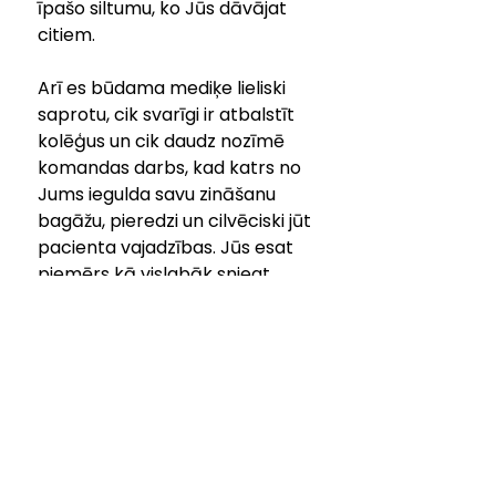
īpašo siltumu, ko Jūs dāvājat 
citiem. 
Arī es būdama mediķe lieliski 
saprotu, cik svarīgi ir atbalstīt 
kolēģus un cik daudz nozīmē 
komandas darbs, kad katrs no 
Jums iegulda savu zināšanu 
bagāžu, pieredzi un cilvēciski jūt 
pacienta vajadzības. Jūs esat 
piemērs kā vislabāk sniegt 
ārstēšanu un rūpes – ne tikai 
kā profesionāļi, bet arī kā 
cilvēki, kas ar lielu atbildību un 
cieņu vēršas pret katru, kuram 
nepieciešama palīdzība. Jūs 
esat mani varoņi! Priecīgus, 
ģimeniskus visiem 
Ziemassvētkus!