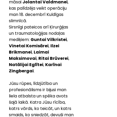
māsai 
Jolantai Valdmanei
, 
kas palīdzēja veikt operāciju 
man 18. decembrī Kuldīgas 
slimnīcā.
Sirsnīgi pateicos arī Ķirurģijas 
un traumatoloģijas nodaļas 
mediķiem: 
Guntai Vilkristei
, 
Vinetai Komisārei
, 
Ilzei 
Brikmanei
, 
Laimai 
Maksimovai
, 
Ritai Brūverei
, 
Natālijai Eglītei
, 
Karīnai 
Zingbergai
. 
Jūsu rūpes, līdzjūtība un 
profesionālisms ir bijusi man 
liela atbalsta un spēka avots 
šajā laikā. Katra Jūsu rīcība, 
katrs vārds, ko teicāt, un katrs 
smaids, ko sniedzāt, devuši man 