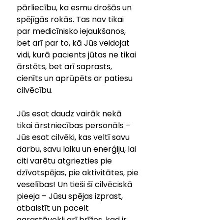
pārliecību, ka esmu drošās un 
spējīgās rokās. Tas nav tikai 
par medicīnisko iejaukšanos, 
bet arī par to, kā Jūs veidojat 
vidi, kurā pacients jūtas ne tikai 
ārstēts, bet arī saprasts, 
cienīts un aprūpēts ar patiesu 
cilvēcību. 
Jūs esat daudz vairāk nekā 
tikai ārstniecības personāls – 
Jūs esat cilvēki, kas veltī savu 
darbu, savu laiku un enerģiju, lai 
citi varētu atgriezties pie 
dzīvotspējas, pie aktivitātes, pie 
veselības! Un tieši šī cilvēciskā 
pieeja – Jūsu spējas izprast, 
atbalstīt un pacelt 
garastāvokli arī brīžos, kad ir 