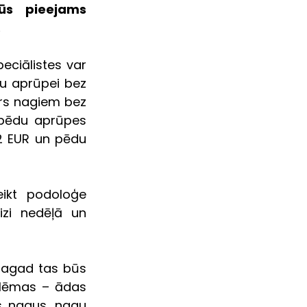
ūs  pieejams 
.
eciālistes var 
u aprūpei bez 
īrs nagiem bez 
 pēdu aprūpes 
2 EUR un pēdu 
ikt  podoloģe 
zi nedēļā un 
tagad tas būs 
lēmas – ādas 
s nagus, nagu 