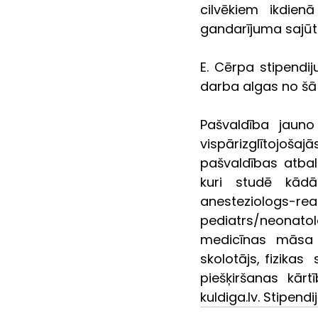
cilvēkiem ikdien
gandarījuma sajūt
E. Cērpa stipendi
darba algas no šā 
Pašvaldība jauno
vispārizglītojoša
pašvaldības atbal
kuri studē kādā
anesteziologs-
pediatrs/neonatol
medicīnas māsa (
skolotājs, fizikas 
piešķiršanas kār
kuldiga.lv. Stipendi