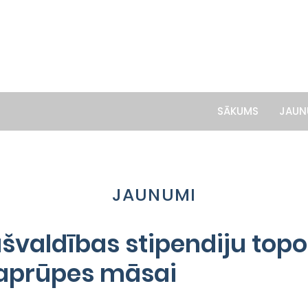
SĀKUMS
JAUN
JAUNUMI
ašvaldības stipendiju topo
 aprūpes māsai