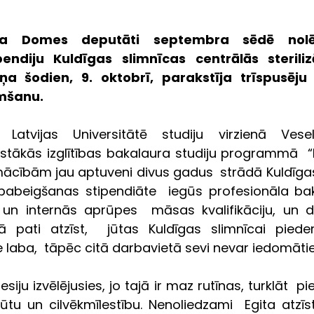
a Domes deputāti septembra sēdē nolēma
endiju Kuldīgas slimnīcas centrālās sterilizā
iņa šodien, 9. oktobrī, parakstīja trīspusēju
mšanu.
atvijas Universitātē studiju virzienā Vesel
stākās izglītības bakalaura studiju programmā  “M
mācībām jau aptuveni divus gadus  strādā Kuldīgas 
pabeigšanas stipendiāte  iegūs profesionāla ba
un internās aprūpes  māsas kvalifikāciju, un d
ā pati atzīst,  jūtas Kuldīgas slimnīcai pieder
e laba,  tāpēc citā darbavietā sevi nevar iedomātie
ju izvēlējusies, jo tajā ir maz rutīnas, turklāt  p
ajūtu un cilvēkmīlestību. Nenoliedzami  Egita atzīs