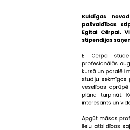
Kuldīgas novad
pašvaldības stip
Egitai Cērpai. V
stipendijas saņe
E. Cērpa studē L
profesionālās aug
kursā un paralēli 
studiju sekmīgas 
veselības aprūpē 
plāno turpināt. K
interesants un vid
Apgūt māsas profesi
lielu atbildības s