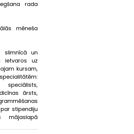
iegšana rada 
ālās  mēneša 
 slimnīcā un 
s ietvaros uz 
tajam kursam, 
cialitātēm: 
eciālists, 
icīnas ārsts, 
ogrammēšanas 
par stipendiju  
s  mājaslapā 