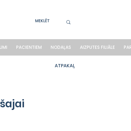
UMI
PACIENTIEM
NODAĻAS
AIZPUTES FILIĀLE
PA
ATPAKAĻ
šajai