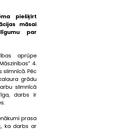
 piešķirt  
cijas māsai  
 līgumu  par 
ības aprūpe  
āszinības” 4. 
slimnīcā. Pēc 
kalaura grādu 
arbu slimnīcā 
īga, darbs ir 
s.
ienākumi prasa 
t, ka darbs ar 