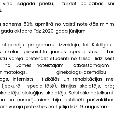
ā viņai sagādā prieku,  turklāt palīdzības sn
u.
ju saņems 50% apmērā no valstī noteiktās minim
gada oktobra līdz 2020. gada jūnijam.
 stipendiju programmu izveidoja, lai Kuldīgas 
jās skolās piesaistītu jaunos speciālistus.  Tā
stu varēja pretendēt studenti no trešā  līdz ses
 no Domes noteiktajām  atbalstāmajām spe
reanimatologs,  ginekologs-dzemdību sp
ogs, internists,  fizikālās un rehabitācijas med
jebkurā  specialitātē), ķīmijas skolotājs, pr
 skolotājs, bioloģijas skolotājs. Saistošie noteikumi 
tību un nosacījumiem bija publicēti pašvaldība
jām varēja pieteikties no 1. jūlija līdz  9. augustam.