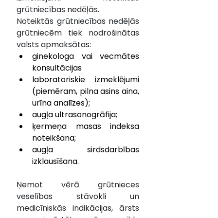
grūtniecības nedēļās. 
Noteiktās grūtniecības nedēļās 
grūtniecēm tiek nodrošinātas 
valsts apmaksātas:
ginekologa vai vecmātes 
konsultācijas
laboratoriskie izmeklējumi 
(piemēram, pilna asins aina, 
urīna analīzes);
augļa ultrasonogrāfija;
ķermeņa masas indeksa 
noteikšana;
augļa sirdsdarbības 
izklausīšana.
Ņemot vērā grūtnieces 
veselības stāvokli un 
medicīniskās indikācijas, ārsts 