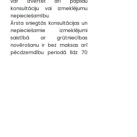
var izvērtēt arī papildu 
konsultāciju vai izmeklējumu 
nepieciešamību.
Ārsta sniegtās konsultācijas un 
nepieciešamie izmeklējumi 
saistībā ar grūtniecības 
novērošanu ir bez maksas arī 
pēcdzemdību periodā līdz 70 
dienām.
Dodoties pie ginekologa uz 
valsts apmaksāto konsultāciju, 
pacienta līdzmaksājums nav 
jāveic, ja ārsts ir apstiprinājis 
grūtniecību.