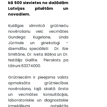
kā 500 sievietes no dažādām 
Latvijas pilsētām un 
novadiem.
Kuldīgas slimnīcā grūtnieču 
novērošanu veic vecmātes 
Gundega Kugelane, Linda 
Jūrmale un ginekologi – 
dzemdību speciālisti:  Dr. Ilze 
Smiltāne, Dr. Iveta Bāliņa un Dr. 
Natālija Gailīte.  Pieraksts pa 
tālruni 63374000.
Grūtniecēm ir pieejama valsts 
apmaksāta grūtniecības 
novērošana, tajā skaitā ārsta 
un vecmātes konsultācijas, 
laboratoriskie un diagnostiskie 
izmeklējumi noteiktās 