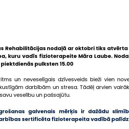
s Rehabilitācijas nodaļā ar oktobri tiks atvērta 
a, kuru vadīs fizioterapeite Māra Laube. Nodar
ā piektdienās pulksten 15.00 
itms un neveselīgais dzīvesveids bieži vien noved
kustīgām darbībām un stresa. Tādēļ arvien vairāk 
 savu veselību un pašsajūtu.
grošanas galvenais mērķis ir dažādu slimību
bības sertificēta fizioterapeita vadībā palīdz