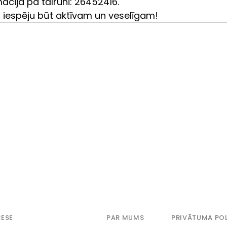
ācija pa tālruni: 26452416.
 iespēju būt aktīvam un veselīgam!
ESE
PAR MUMS
PRIVĀTUMA POL