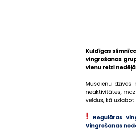
Kuldīgas slimnīca
vingrošanas grup
vienu reizi nedēļ
Mūsdienu dzīves r
neaktivitātes, maz
veidus, kā uzlabot
!
 Regulāras vin
Vingrošanas nodar