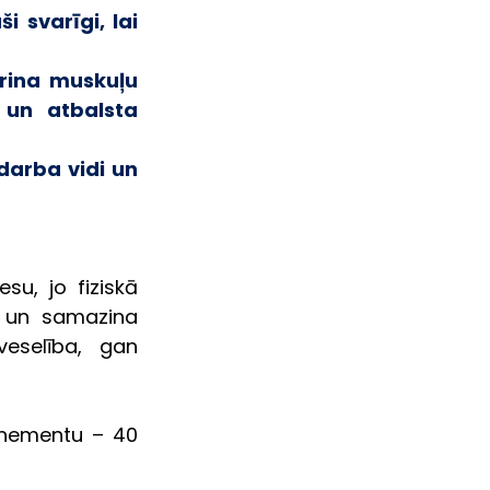
 svarīgi, lai 
prina muskuļu 
un atbalsta 
darba vidi un 
u, jo fiziskā 
i un samazina 
eselība, gan 
onementu – 40 