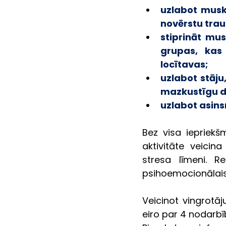
uzlabot musku
novērstu tra
stiprināt mus
grupas, kas 
locītavas;
uzlabot stāju,
mazkustīgu d
uzlabot asinsr
Bez visa iepriekš
aktivitāte veicin
stresa līmeni. Re
psihoemocionālais 
Veicinot vingrotā
eiro par 4 nodarb