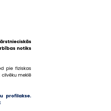
ārstnieciskās 
bības notiks 
 pie fiziskas 
cilvēku meklē 
 profilakse. 
: