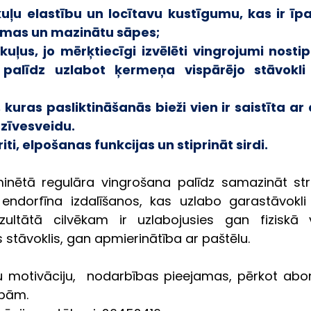
ļu elastību un locītavu kustīgumu, kas ir īpaši
umas un mazinātu sāpes;
kuļus, jo mērķtiecīgi izvēlēti vingrojumi nosti
palīdz uzlabot ķermeņa vispārējo stāvokli 
 kuras pasliktināšanās bieži vien ir saistīta ar 
zīvesveidu.
iti, elpošanas funkcijas un stiprināt sirdi.
minētā regulāra vingrošana palīdz samazināt stres
a endorfīna izdalīšanos, kas uzlabo garastāvokl
zultātā cilvēkam ir uzlabojusies gan fiziskā v
stāvoklis, gan apmierinātība ar paštēlu.
ju motivāciju,  nodarbības pieejamas, pērkot ab
ībām.